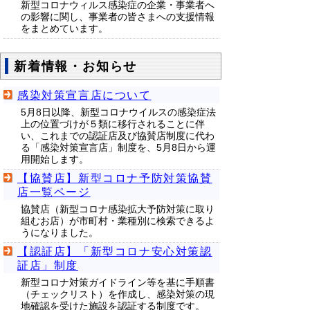
新型コロナウィルス感染症の企業・事業者へ
の影響に関し、事業者の皆さまへの支援情報
をまとめています。
新着情報・お知らせ
感染対策宣言店について
5月8日以降、新型コロナウイルスの感染症法
上の位置づけが５類に移行されることに伴
い、これまでの認証店及び協賛店制度に代わ
る「感染対策宣言店」制度を、5月8日から運
用開始します。
【協賛店】新型コロナ予防対策協賛
店一覧ページ
協賛店（新型コロナ感染拡大予防対策に取り
組むお店）が市町村・業種別に検索できるよ
うになりました。
【認証店】「新型コロナ安心対策認
証店」制度
新型コロナ対策ガイドライン等を基に手順書
（チェックリスト）を作成し、感染対策の現
地確認を受けた施設を認証する制度です。