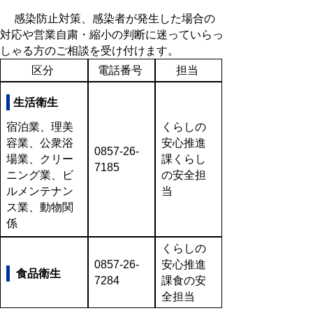
感染防止対策、感染者が発生した場合の
対応や営業自粛・縮小の判断に迷っていらっ
しゃる方のご相談を受け付けます。
区分
電話番号
担当
生活衛生
宿泊業、理美
くらしの
容業、公衆浴
安心推進
0857-26-
場業、クリー
課くらし
7185
ニング業、ビ
の安全担
ルメンテナン
当
ス業、動物関
係
くらしの
0857-26-
安心推進
食品衛生
7284
課食の安
全担当