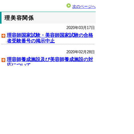
次のページへ
理美容関係
2020年03月17日
理容師国家試験・美容師国家試験の合格
者受験番号の掲示中止
2020年02月28日
理容師養成施設及び美容師養成施設の対
応について
クリーニング関係
2020年04月24日
新型コロナウイルス感染症患者等が使用
した物として引き渡されたリネン類の取
扱いについて