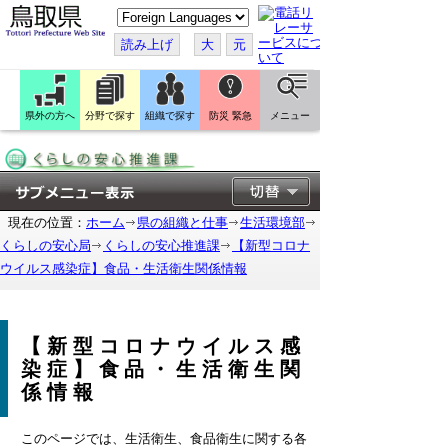
こ
の
ペ
読み上げ
大
元
ー
ジ
を
翻
訳
県外の方へ
分野で探す
組織で探す
防災 緊急
メニュー
す
る
現在の位置：
ホーム
県の組織と仕事
生活環境部
くらしの安心局
くらしの安心推進課
【新型コロナ
ウイルス感染症】食品・生活衛生関係情報
【新型コロナウイルス感
染症】食品・生活衛生関
係情報
このページでは、生活衛生、食品衛生に関する各