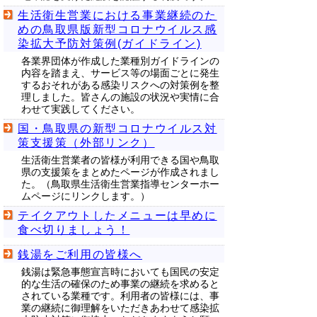
生活衛生営業における事業継続のた
めの鳥取県版新型コロナウイルス感
染拡大予防対策例(ガイドライン)
各業界団体が作成した業種別ガイドラインの
内容を踏まえ、サービス等の場面ごとに発生
するおそれがある感染リスクへの対策例を整
理しました。皆さんの施設の状況や実情に合
わせて実践してください。
国・鳥取県の新型コロナウイルス対
策支援策（外部リンク）
生活衛生営業者の皆様が利用できる国や鳥取
県の支援策をまとめたページが作成されまし
た。（鳥取県生活衛生営業指導センターホー
ムページにリンクします。）
テイクアウトしたメニューは早めに
食べ切りましょう！
銭湯をご利用の皆様へ
銭湯は緊急事態宣言時においても国民の安定
的な生活の確保のため事業の継続を求めると
されている業種です。利用者の皆様には、事
業の継続に御理解をいただきあわせて感染拡