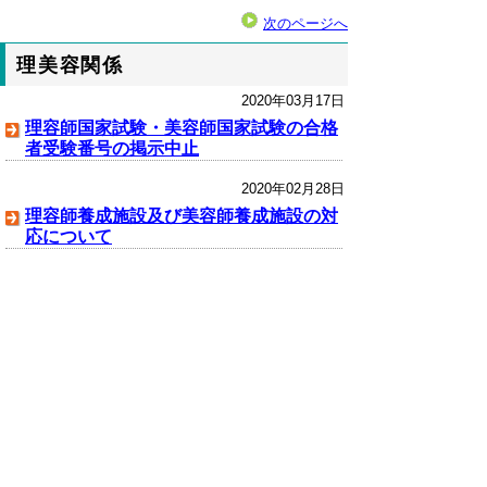
次のページへ
理美容関係
2020年03月17日
理容師国家試験・美容師国家試験の合格
者受験番号の掲示中止
2020年02月28日
理容師養成施設及び美容師養成施設の対
応について
クリーニング関係
2020年04月24日
新型コロナウイルス感染症患者等が使用
した物として引き渡されたリネン類の取
扱いについて