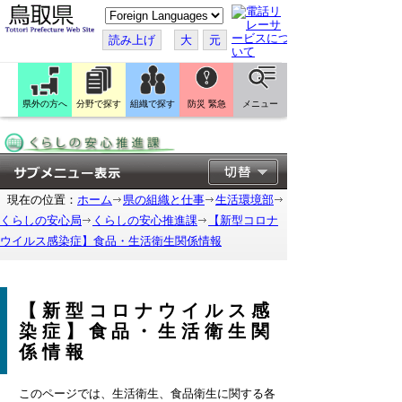
こ
の
ペ
読み上げ
大
元
ー
ジ
を
翻
訳
県外の方へ
分野で探す
組織で探す
防災 緊急
メニュー
す
る
現在の位置：
ホーム
県の組織と仕事
生活環境部
くらしの安心局
くらしの安心推進課
【新型コロナ
ウイルス感染症】食品・生活衛生関係情報
【新型コロナウイルス感
染症】食品・生活衛生関
係情報
このページでは、生活衛生、食品衛生に関する各