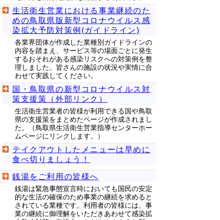
生活衛生営業における事業継続のた
めの鳥取県版新型コロナウイルス感
染拡大予防対策例(ガイドライン)
各業界団体が作成した業種別ガイドラインの
内容を踏まえ、サービス等の場面ごとに発生
するおそれがある感染リスクへの対策例を整
理しました。皆さんの施設の状況や実情に合
わせて実践してください。
国・鳥取県の新型コロナウイルス対
策支援策（外部リンク）
生活衛生営業者の皆様が利用できる国や鳥取
県の支援策をまとめたページが作成されまし
た。（鳥取県生活衛生営業指導センターホー
ムページにリンクします。）
テイクアウトしたメニューは早めに
食べ切りましょう！
銭湯をご利用の皆様へ
銭湯は緊急事態宣言時においても国民の安定
的な生活の確保のため事業の継続を求めると
されている業種です。利用者の皆様には、事
業の継続に御理解をいただきあわせて感染拡