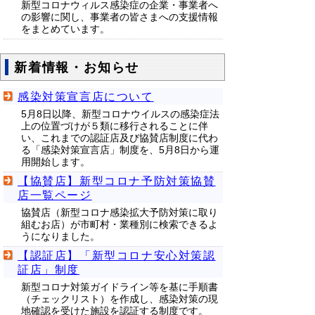
新型コロナウィルス感染症の企業・事業者へ
の影響に関し、事業者の皆さまへの支援情報
をまとめています。
新着情報・お知らせ
感染対策宣言店について
5月8日以降、新型コロナウイルスの感染症法
上の位置づけが５類に移行されることに伴
い、これまでの認証店及び協賛店制度に代わ
る「感染対策宣言店」制度を、5月8日から運
用開始します。
【協賛店】新型コロナ予防対策協賛
店一覧ページ
協賛店（新型コロナ感染拡大予防対策に取り
組むお店）が市町村・業種別に検索できるよ
うになりました。
【認証店】「新型コロナ安心対策認
証店」制度
新型コロナ対策ガイドライン等を基に手順書
（チェックリスト）を作成し、感染対策の現
地確認を受けた施設を認証する制度です。