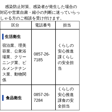
感染防止対策、感染者が発生した場合の
対応や営業自粛・縮小の判断に迷っていらっ
しゃる方のご相談を受け付けます。
区分
電話番号
担当
生活衛生
宿泊業、理美
くらしの
容業、公衆浴
安心推進
0857-26-
場業、クリー
課くらし
7185
ニング業、ビ
の安全担
ルメンテナン
当
ス業、動物関
係
くらしの
0857-26-
安心推進
食品衛生
7284
課食の安
全担当