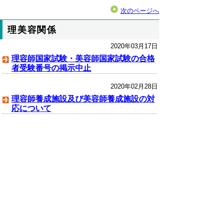
次のページへ
理美容関係
2020年03月17日
理容師国家試験・美容師国家試験の合格
者受験番号の掲示中止
2020年02月28日
理容師養成施設及び美容師養成施設の対
応について
クリーニング関係
2020年04月24日
新型コロナウイルス感染症患者等が使用
した物として引き渡されたリネン類の取
扱いについて