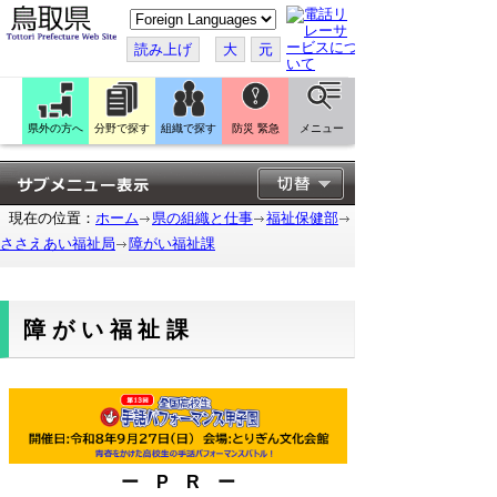
こ
の
ペ
読み上げ
大
元
ー
ジ
を
翻
訳
県外の方へ
分野で探す
組織で探す
防災 緊急
メニュー
す
る
現在の位置：
ホーム
県の組織と仕事
福祉保健部
ささえあい福祉局
障がい福祉課
障がい福祉課
ー P R ー