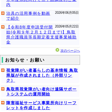
内
2026年06月05日
治具の活用事例を動画
で紹介
2026年05月22日
【令和8年度申請受付開
始(令和９年２月１２日まで)】鳥取
県介護職員等長期定着支援事業補助
金
次のページへ
お知らせ・お願い
視覚障がい者暮らしの基本情報 鳥取
県版が作成されました（外部リン
ク）
鳥取県視覚障がい者向け遠隔サポー
トシステムの運用開始
障害福祉サービス事業所向けリーフ
レットを作成しました