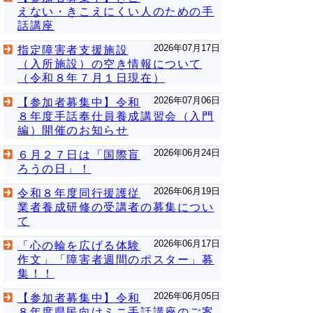
えない・きこえにくい人のための手
話講座
2026年07月17日
指定障害者支援施設
（入所施設）の空き情報について
（令和８年７月１日現在）
2026年07月06日
【参加者募集中】令和
８年度手話奉仕員養成講習会（入門
編）開催のお知らせ
2026年06月24日
６月２７日は「国際盲
ろうの日」！
2026年06月19日
令和８年度同行援護従
業者養成研修の受講者の募集につい
て
2026年06月17日
「心の輪を広げる体験
作文」「障害者週間のポスター」募
集！！
2026年06月05日
【参加者募集中】令和
８年度県民向けミニ手話講座のご案