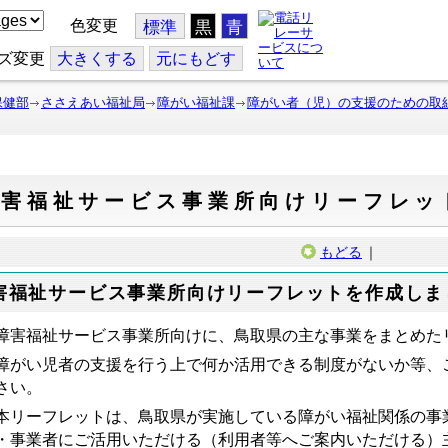
色変更
標準
黒
青
ズ変更
大
きくする
元
にもどす
保健部
ささえあい福祉局
障がい福祉課
障がい者（児）の支援のための取
障害福祉サービス事業所向けリーフレッ
もどる
｜
害福祉サービス事業所向けリーフレットを作成しま
害福祉サービス事業所向けに、鳥取県の主な事業をまとめた
障がい児者の支援を行う上で何か活用できる制度がないか等、
さい。
リーフレットは、鳥取県が実施している障がい福祉関係の事
・事業者にご活用いただける（利用者等へご案内いただける）