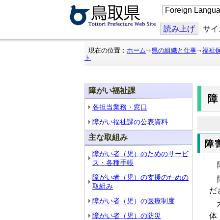
こ
の
ペ
ー
読み上げ
サイ
ジ
を
翻
現在の位置：
ホーム
県の組織と仕事
福祉
訳
ト
す
る
障がい福祉課
各担当業務・窓口
障がい福祉課の公表資料
主な取組み
障
障がい者（児）のためのサービ
ス・各種手帳
障
障がい者（児）の支援のための
取組み
だ
障がい者（児）の医療制度
本
障がい者（児）の防災
体