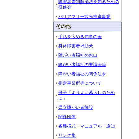
障害者差別解消法を知るための
研修会
バリアフリー観光推進事業
その他
手話を広める知事の会
身体障害者補助犬
障がい者福祉の窓口
障がい者福祉の審議会等
障がい者福祉の関係法令
指定事業所等について
冊子「よりよい暮らしのため
に」
県立障がい者施設
関係団体
各種様式・マニュアル・通知
リンク集