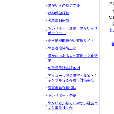
律
障がい者の就労支援
制
精神保健福祉
だ
各種職員研修
障
あいサポート運動（障がい者サ
よ
ポーター）
高次脳機能障がい支援サイト
障害者虐待防止法
障がいのある人の芸術・文化活
動
鳥取県手話言語条例
アルコール健康障害・薬物・ギ
ャンブル等依存症等対策事業
障害者差別解消法
あいサポート条例
障がい者が暮らしやすい社会づ
くり事業補助金