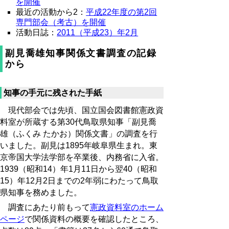
を開催
最近の活動から2：
平成22年度の第2回
専門部会（考古）を開催
活動日誌：
2011（平成23）年2月
副見喬雄知事関係文書調査の記録
から
知事の手元に残された手紙
現代部会では先頃、国立国会図書館憲政資
料室が所蔵する第30代鳥取県知事「副見喬
雄（ふくみ たかお）関係文書」の調査を行
いました。副見は1895年岐阜県生まれ。東
京帝国大学法学部を卒業後、内務省に入省。
1939（昭和14）年1月11日から翌40（昭和
15）年12月2日までの2年弱にわたって鳥取
県知事を務めました。
調査にあたり前もって
憲政資料室のホーム
ページ
で関係資料の概要を確認したところ、