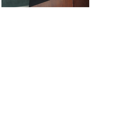
解説する小山富見男氏
講座では、
鳥取県史ブックレット第7巻
『満蒙開拓と鳥取県』
執筆者である小山富見
男氏（鳥取敬愛高等学校教頭）が同書の内容
について解説、その後、活発な質疑応答が行
われました。
最近の活動から2：平成22年度の
第2回専門部会（考古）を開催
平成22年度の第2回新鳥取県史編さん専門
部会（考古）を、2011（平成23）年3月14
日に開催しました。今年度の事業報告に続
き、来年度の事業計画について、活発な協議
が行われました。