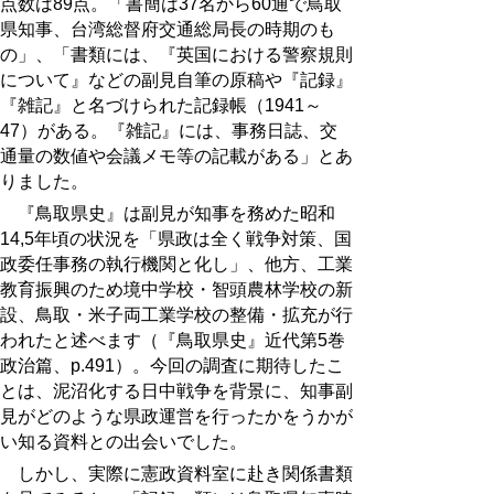
点数は89点。「書簡は37名から60通で鳥取
県知事、台湾総督府交通総局長の時期のも
の」、「書類には、『英国における警察規則
について』などの副見自筆の原稿や『記録』
『雑記』と名づけられた記録帳（1941～
47）がある。『雑記』には、事務日誌、交
通量の数値や会議メモ等の記載がある」とあ
りました。
『鳥取県史』は副見が知事を務めた昭和
14,5年頃の状況を「県政は全く戦争対策、国
政委任事務の執行機関と化し」、他方、工業
教育振興のため境中学校・智頭農林学校の新
設、鳥取・米子両工業学校の整備・拡充が行
われたと述べます（『鳥取県史』近代第5巻
政治篇、p.491）。今回の調査に期待したこ
とは、泥沼化する日中戦争を背景に、知事副
見がどのような県政運営を行ったかをうかが
い知る資料との出会いでした。
しかし、実際に憲政資料室に赴き関係書類