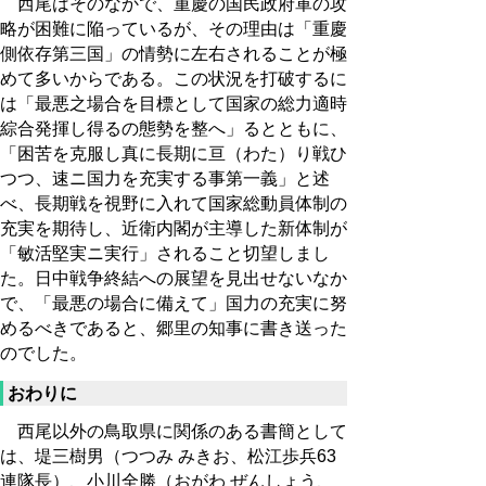
西尾はそのなかで、重慶の国民政府軍の攻
略が困難に陥っているが、その理由は「重慶
側依存第三国」の情勢に左右されることが極
めて多いからである。この状況を打破するに
は「最悪之場合を目標として国家の総力適時
綜合発揮し得るの態勢を整へ」るとともに、
「困苦を克服し真に長期に亘（わた）り戦ひ
つつ、速ニ国力を充実する事第一義」と述
べ、長期戦を視野に入れて国家総動員体制の
充実を期待し、近衛内閣が主導した新体制が
「敏活堅実ニ実行」されること切望しまし
た。日中戦争終結への展望を見出せないなか
で、「最悪の場合に備えて」国力の充実に努
めるべきであると、郷里の知事に書き送った
のでした。
おわりに
西尾以外の鳥取県に関係のある書簡として
は、堤三樹男（つつみ みきお、松江歩兵63
連隊長）、小川全勝（おがわ ぜんしょう、