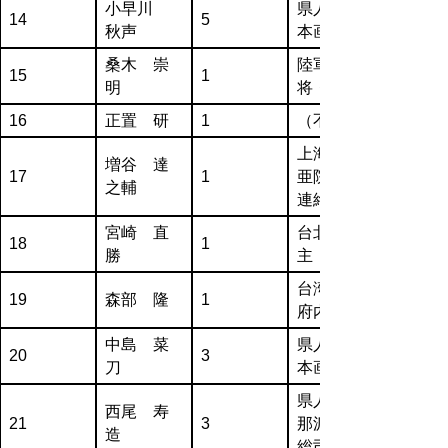
小早川
県人・日
14
5
秋声
本画家
桑木 崇
陸軍中
15
1
明
将・軍医
16
正置 研
1
（不明）
上海市興
増谷 達
17
1
亜院華中
之輔
連絡部
宮崎 直
台北州郡
18
1
勝
主
台湾総督
19
森部 隆
1
府内務局
中島 菜
県人・日
20
3
刀
本画家
県人・支
西尾 寿
21
3
那派遣軍
造
総司令官