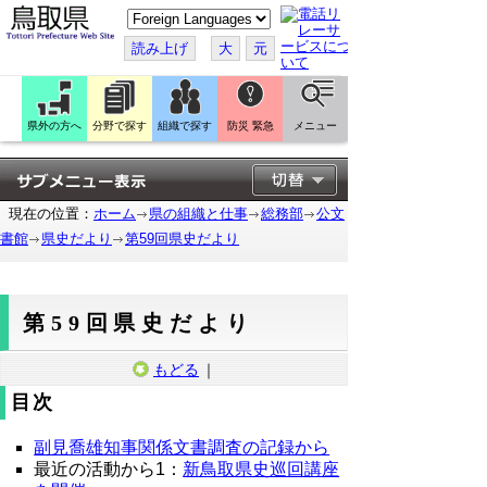
こ
の
ペ
読み上げ
大
元
ー
ジ
を
翻
訳
県外の方へ
分野で探す
組織で探す
防災 緊急
メニュー
す
る
現在の位置：
ホーム
県の組織と仕事
総務部
公文
書館
県史だより
第59回県史だより
第59回県史だより
もどる
｜
目次
副見喬雄知事関係文書調査の記録から
最近の活動から1：
新鳥取県史巡回講座