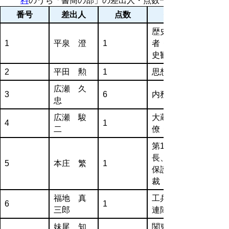
料
のうち「書簡の部」の差出人・点数一覧
番号
差出人
点数
歴史学
1
平泉 澄
1
者・皇国
史観
2
平田 勲
1
思想検事
広瀬 久
3
6
内務官僚
忠
広瀬 駿
大蔵官
4
1
二
僚・戦後
第10師団
長、軍事
5
本庄 繁
1
保護院総
裁
福地 真
工兵第110
6
1
三郎
連隊長
妹尾 知
関東軍需