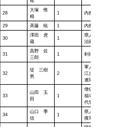
祐
大塚 惟
28
1
内務官僚
精
29
斉藤 暁
1
内務官僚
澤田 虎
県人・政
30
1
蔵
治家
高野 佐
31
1
剣術家
三郎
軍人・松
堤 三樹
32
2
江歩兵63
男
連隊長
僧侶・万
山田 玉
33
1
福寺第45
田
代管長
山口 季
県人・傷
34
1
信
痍軍人