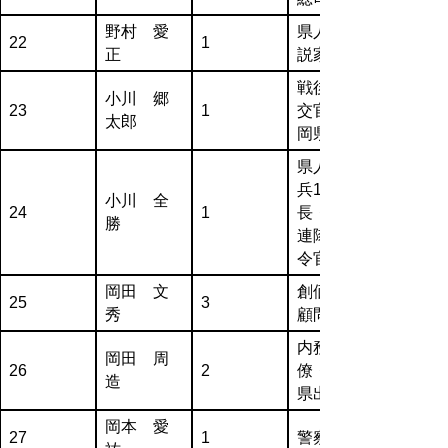
野村 愛
県人・小
22
1
正
説家
戦後・外
小川 郷
23
1
交官・静
太郎
岡県出身
県人・歩
兵140連隊
小川 全
24
1
長・松江
勝
連隊区司
令官
岡田 文
創価学会
25
3
秀
顧問
内務官
岡田 周
26
2
僚・栃木
造
県出身
岡本 愛
27
1
警察官僚