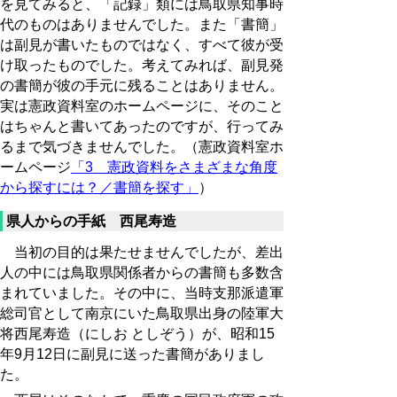
を見てみると、「記録」類には鳥取県知事時
代のものはありませんでした。また「書簡」
は副見が書いたものではなく、すべて彼が受
け取ったものでした。考えてみれば、副見発
の書簡が彼の手元に残ることはありません。
実は憲政資料室のホームページに、そのこと
はちゃんと書いてあったのですが、行ってみ
るまで気づきませんでした。（憲政資料室ホ
ームページ
「3 憲政資料をさまざまな角度
から探すには？／書簡を探す」
）
県人からの手紙 西尾寿造
当初の目的は果たせませんでしたが、差出
人の中には鳥取県関係者からの書簡も多数含
まれていました。その中に、当時支那派遣軍
総司官として南京にいた鳥取県出身の陸軍大
将西尾寿造（にしお としぞう）が、昭和15
年9月12日に副見に送った書簡がありまし
た。