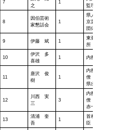
7
1
之
監理部
県人の在
因伯芸術
8
1
京芸術家
家懇話会
団体
東亜研究
9
伊藤 斌
1
所
伊沢 多
10
1
内務官僚
喜雄
内務官
唐沢 俊
11
1
僚・長野
樹
県出身
内務官
川西 実
12
3
僚・日本
三
赤十字社
清浦 奎
首相・重
13
1
吾
臣