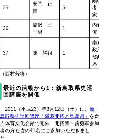
陽明学
安岡 正
35
5
者・思想
篤
家
湯沢 三
内務官
36
1
千男
僚・大臣
南京国民
政府広東
37
陳 耀祖
1
省政府主
席
（西村芳将）
最近の活動から1：新鳥取県史巡
回講座を開催
2011（平成23）年3月12日（土）に、
新
鳥取県史巡回講座「満蒙開拓と鳥取県」
を倉
吉体育文化会館で開催、開拓団・義勇軍参加
者の方も含め41名にご参加いただきまし
た。