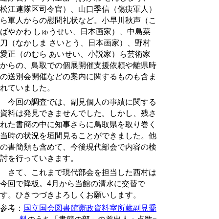
松江連隊区司令官）、山口季信（傷痍軍人）
ら軍人からの慰問礼状など。小早川秋声（こ
ばやかわ しゅうせい、日本画家）、中島菜
刀（なかしま さいとう、日本画家）、野村
愛正（のむら あいせい、小説家）ら芸術家
からの、鳥取での個展開催支援依頼や離県時
の送別会開催などの案内に関するものも含ま
れていました。
今回の調査では、副見個人の事績に関する
資料は発見できませんでした。しかし、残さ
れた書簡の中に知事さらに鳥取県を取り巻く
当時の状況を垣間見ることができました。他
の書簡類も含めて、今後現代部会で内容の検
討を行っていきます。
さて、これまで現代部会を担当した西村は
今回で降板。4月から当館の清水に交替で
す。ひきつづきよろしくお願いします。
参考：
国立国会図書館憲政資料室所蔵副見喬雄関係資