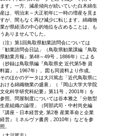
ます。一方、減産傾向が続いていた白木綿生
産は、明治末～大正初年に一時の増産を見ま
すが、間もなく再び減少に転じます。綿織物
業が県経済の中心的地位を占めることは、も
うありませんでした。
（注）第1回鳥取県勧業諮問会については
「勧業諮問会日誌」（鳥取県勧業課編『鳥取
県勧業月報』第48～49号，1886年）による
（抄録は鳥取県編『鳥取県史 近代第5巻 資
料篇』，1967年）。図も同資料より作成。
そのほかのデータは大川篤志「近代鳥取県に
おける綿織物業の盛衰」（『岡山大学大学院
文化科学研究科紀要』第11号，2001年）を
参照。問屋制度については谷本雅之「分散型
生産組織の論理」（阿部武司・中村尚史編
『講座・日本経営史. 第2巻 産業革命と企業
経営』ミネルヴァ書房，2010年）などを参
照。
（大川篤志）