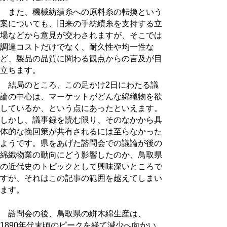
また、機械紡績糸への原料糸の転換という
案についても、旧来の手紡績糸を支持する立
場などから意見が交わされますが、そこでは
調達コストだけでなく、耐久性や均一性な
ど、製品の品質に関わる観点からの言及が目
立ちます。
結局のところ、この足かけ2日にわたる議
論の中心は、マーケットがどんな綿織物を欲
しているか、という点にあったといえます。
しかし、議事録を読む限り、そのなかから具
体的な挽回策が共有されるには至らなかった
ようです。県をあげた諮問会での議論が後の
綿織物業の動向にどう影響したのか、鳥取県
の近代史のトピックとして興味深いところで
すが、それはこの記事の範囲を越えてしまい
ます。
諮問会の後、鳥取県の絣木綿生産は、
1890年代末頃のピークを経て減少へ向かい