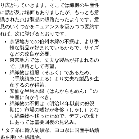
り広がっていきます。そこでは織機の生産性
に話が及ぶ場面もありましたが、もっとも意
識された点は製品の販路だったようです。意
見のいくつかをニュアンスを汲みつつ要約す
れば、次に挙げるとおりです。
京阪地方での伯州木綿の不振は、より手
軽な製品が好まれているからで、サイズ
などの改良が必要。
東京地方では、丈夫な製品が好まれるの
で、販路として有望。
綿織物は粗服（そふく）であるため、
（手紡績糸による）より丈夫な製品を生
産するのが得策。
＊
安価な半唐木綿（はんからもめん）
の
生産に向かうべき。
綿織物の不振は（明治14年以前の好況
期に）市場の嗜好が奢侈（しゃし）とな
り絹織物へ移ったためで、デフレの現下
にあっては需要回復の見込み。
＊タテ糸に輸入紡績糸、ヨコ糸に国産手紡績
糸を用いた綿織物。