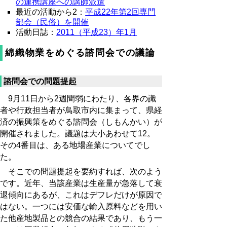
の連携講座への講師派遣
最近の活動から2：
平成22年第2回専門
部会（民俗）を開催
活動日誌：
2011（平成23）年1月
綿織物業をめぐる諮問会での議論
諮問会での問題提起
9月11日から2週間弱にわたり、各界の識
者や行政担当者が鳥取市内に集まって、県経
済の振興策をめぐる諮問会（しもんかい）が
開催されました。議題は大小あわせて12。
その4番目は、ある地場産業についてでし
た。
そこでの問題提起を要約すれば、次のよう
です。近年、当該産業は生産量が急落して衰
退傾向にあるが、これはデフレだけが原因で
はない。一つには安価な輸入原料などを用い
た他産地製品との競合の結果であり、もう一