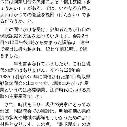
つには同業組合の欠如による「信用狭隘（き
ょうあい）」がある。では、いかなる方策に
よればかつての隆盛を挽回（ばんかい）でき
るだろうか、と。
この問いかけを受け、参加者たちが各自の
現状認識と方案を述べていきます。会期2日
目の12日午後1時から始まった議論は、途中
で翌日に持ち越され、13日午前11時まで続
きました。
――年を書き忘れていましたが、これは現
代の話ではありません。今から126年前、
1885（明治18）年に開催された第1回鳥取県
勧業諮問会の1コマです。議題にあがった産
業というのは綿織物業、江戸時代における鳥
取の主要産業でした。
さて、時代を下り、現代の史家にとってみ
れば、同諮問会での議論は、明治初期の県経
済の状況や地域の認識をうかがうためのよい
材料となります。この点、『鳥取県史』の近