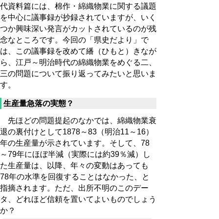
代資料篇には、棉作・綿織物業に関する議題
を中心に議事録が抄録されていますが、いく
つか興味深い発言がカットされているのが残
念なところです。今回の「県史だより」で
は、この議事録を改めて繙（ひもと）きなが
ら、江戸～明治時代の綿織物業をめぐる二、
三の問題について振り返ってみたいと思いま
す。
生産量急落の実態？
先ほどの問題提起のなかでは、綿織物業衰
退の裏付けとして1878～83（明治11～16）
年の生産量が示されています。そして、78
～79年にほぼ半減（実際には約39％減）し
た生産量は、以降、年々の変動はあっても
78年の水準を回復することはなかった、と
指摘されます。ただ、出所不明のこのデー
タ、どれほど信頼を置いてよいものでしょう
か？