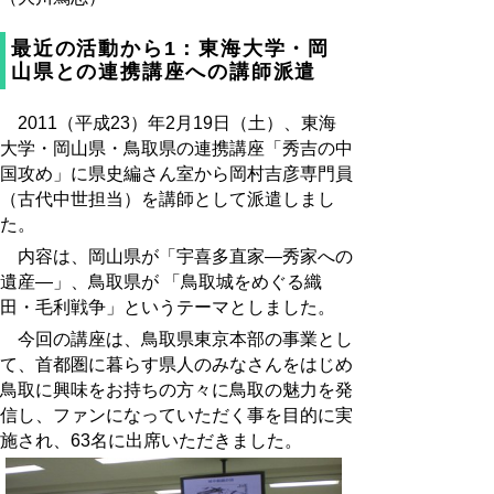
最近の活動から1：東海大学・岡
山県との連携講座への講師派遣
2011（平成23）年2月19日（土）、東海
大学・岡山県・鳥取県の連携講座「秀吉の中
国攻め」に県史編さん室から岡村吉彦専門員
（古代中世担当）を講師として派遣しまし
た。
内容は、岡山県が「宇喜多直家―秀家への
遺産―」、鳥取県が 「鳥取城をめぐる織
田・毛利戦争」というテーマとしました。
今回の講座は、鳥取県東京本部の事業とし
て、首都圏に暮らす県人のみなさんをはじめ
鳥取に興味をお持ちの方々に鳥取の魅力を発
信し、ファンになっていただく事を目的に実
施され、63名に出席いただきました。