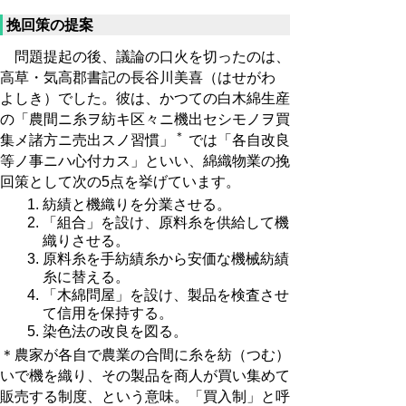
挽回策の提案
問題提起の後、議論の口火を切ったのは、
高草・気高郡書記の長谷川美喜（はせがわ
よしき）でした。彼は、かつての白木綿生産
の「農間ニ糸ヲ紡キ区々ニ機出セシモノヲ買
＊
集メ諸方ニ売出スノ習慣」
では「各自改良
等ノ事ニハ心付カス」といい、綿織物業の挽
回策として次の5点を挙げています。
紡績と機織りを分業させる。
「組合」を設け、原料糸を供給して機
織りさせる。
原料糸を手紡績糸から安価な機械紡績
糸に替える。
「木綿問屋」を設け、製品を検査させ
て信用を保持する。
染色法の改良を図る。
＊農家が各自で農業の合間に糸を紡（つむ）
いで機を織り、その製品を商人が買い集めて
販売する制度、という意味。「買入制」と呼