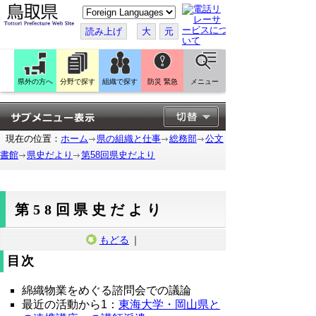
こ
の
ペ
読み上げ
大
元
ー
ジ
を
翻
訳
県外の方へ
分野で探す
組織で探す
防災 緊急
メニュー
す
る
現在の位置：
ホーム
県の組織と仕事
総務部
公文
書館
県史だより
第58回県史だより
第58回県史だより
もどる
｜
目次
綿織物業をめぐる諮問会での議論
最近の活動から1：
東海大学・岡山県と