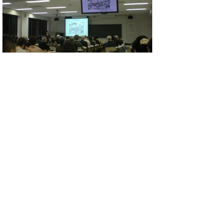
連携講座の様子
最近の活動から2：平成22年第2回
専門部会（民俗）を開催
平成22年度の第2回新鳥取県史編さん専門
部会（民俗）を、2011（平成23）年2月18
日に開催しました。民俗部会は、今年度の事
業報告に続き、来年度の事業計画について、
活発な協議が行われました。
また、民俗部会に引き続き、民俗編に係る