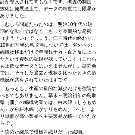
計が導入されて間もなくです。調査の制度・
技術は発展途上で、データの精度にも限界が
ありました。
むしろ問題だったのは、明治10年代の短
期的な動向ではなく、もっと長期的な趨勢
（すうせい）でしょう。江戸時代の終わり、
19世紀前半の鳥取藩については、領外への
綿織物移出だけで年間数十万～百万反に上っ
たという複数の記録が残っています（これら
も正確なデータとはいえませんが）。諮問会
では、そうした過去と現状を比べたときの危
機感が共有されていたはずです。
もっとも、生産の量的な減少だけを強調す
べきでもありません。幕末～明治初年の鳥取
県（藩）の綿織物業では、白木綿（しろもめ
＊
ん）から絣木綿（かすりもめん）
へと、よ
り単価が高い製品へ主要製品が移っていたか
らです。
＊染めた綿糸で模様を織りだした織物。