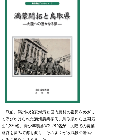
戦前、満州の治安対策と国内農村の復興をめざし
て呼びかけられた満州農業移民。鳥取県からは開拓
団1,339名、青少年義勇軍2,287名が、大陸での農業
経営を夢みて海を渡り、その多くが敗戦後の難民生
活を余儀なくされました。