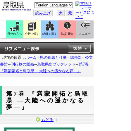
こ
の
ペ
読み上げ
大
元
ー
ジ
を
翻
訳
県外の方へ
分野で探す
組織で探す
防災 緊急
メニュー
す
る
現在の位置：
ホーム
県の組織と仕事
総務部
公文
書館
刊行物の販売
鳥取県史ブックレット
第7巻
『満蒙開拓と鳥取県 ―大陸への遥かなる夢―』
第7巻 『満蒙開拓と鳥取
県 ―大陸への遥かなる
夢―』
もどる
｜