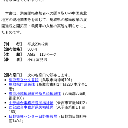
本書は、満蒙開拓参加者への聞き取りや中国東北
地方の現地調査等を通じて、鳥取県の移民政策の展
開過程と開拓団・義勇軍の入植の実態を明らかにし
たものです。
【刊 行
】
平成23年2月
【頒布価格
】
500円
【体 裁
】
A5版 113ページ
【著 者
】
小山 富見男
【頒布窓口
】
次の各窓口で頒布します。
鳥取県立公文書館
（鳥取市尚徳町101）
鳥取県庁県民課
（鳥取市東町1丁目220 本庁舎1
階）
東部地域振興事務所八頭振興課
（八頭郡八頭町
郡家100）
中部総合事務所県民福祉局
（倉吉市東巌城町2）
西部総合事務所県民福祉局
（米子市糀町1丁目
160）
日野振興センター日野振興局
（日野郡日野町根
雨140-1）