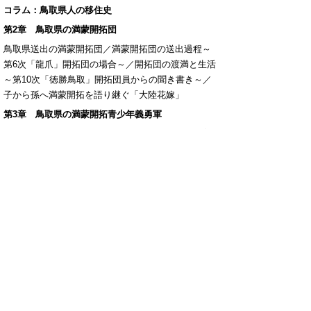
コラム：鳥取県人の移住史
第2章 鳥取県の満蒙開拓団
鳥取県送出の満蒙開拓団／満蒙開拓団の送出過程～
第6次「龍爪」開拓団の場合～／開拓団の渡満と生活
～第10次「徳勝鳥取」開拓団員からの聞き書き～／
子から孫へ満蒙開拓を語り継ぐ「大陸花嫁」
第3章 鳥取県の満蒙開拓青少年義勇軍
鳥取県送出の満蒙開拓青少年義勇軍／鳥取県の教育
と満蒙開拓／義勇軍送出率日本一の理由
第4章 敗戦と逃避行、難民生活、そして引き揚げ
ソ連の侵攻と逃避行／開拓団の逃避行と引き揚げ～
第10次「徳勝鳥取」開拓団の場合～／義勇軍開拓団
の応召・シベリア抑留～第3次義勇軍の場合～
コラム：沖縄の「越来」開拓団と鳥取の第4次義勇軍
第5章 戦後のあゆみ
引き揚げ後のようす／送り出した教師の反省／拓魂
祭と拓友会／『中国農民の証言』と鳥取の開拓団