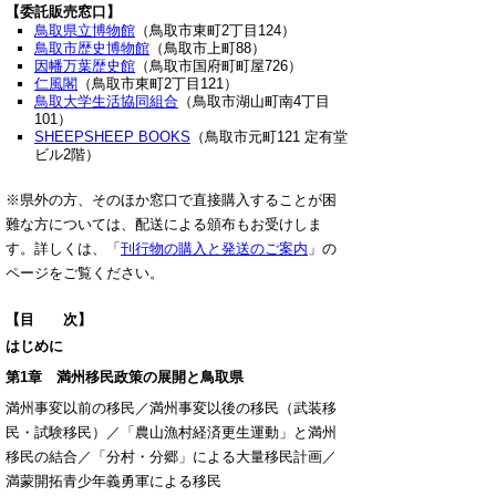
【委託販売窓口
】
鳥取県立博物館
（鳥取市東町2丁目124）
鳥取市歴史博物館
（鳥取市上町88）
因幡万葉歴史館
（鳥取市国府町町屋726）
仁風閣
（鳥取市東町2丁目121）
鳥取大学生活協同組合
（鳥取市湖山町南4丁目
101）
SHEEPSHEEP BOOKS
（鳥取市元町121 定有堂
ビル2階）
※県外の方、そのほか窓口で直接購入することが困
難な方については、配送による頒布もお受けしま
す。詳しくは、「
刊行物の購入と発送のご案内
」の
ページをご覧ください。
【目 次
】
はじめに
第1章 満州移民政策の展開と鳥取県
満州事変以前の移民／満州事変以後の移民（武装移
民・試験移民）／「農山漁村経済更生運動」と満州
移民の結合／「分村・分郷」による大量移民計画／
満蒙開拓青少年義勇軍による移民