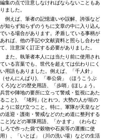
編集の点で注意しなければならないこともあ
りました。
例えば、筆者の記憶違いや誤解、誇張など
が知らず知らずのうちに文章の中に入り込ん
でいる場合があります。矛盾している事柄が
あれば、他の手記や文献資料と照らし合わせ
て、注意深く訂正する必要がありました。
また、執筆者本人には当たり前に使用され
ている言葉でも、世代を超えては伝わりにく
い用語もありました。例えば、「千人針」
（せんにんばり)、「奉公袋」（ほうこうぶ
くろ)などの歴史用語、「歩哨」(ほしょう。
兵営や陣地の要所に立って警戒・監視にあた
ること)、「堵列」(とれつ。大勢の人が垣の
ように並び立つこと。特に、軍隊が天皇など
の送迎・護衛・警戒などのため道に整列する
こと)などの軍隊用語、「かます」（わらむ
しろで作った袋で穀物や石炭等の運搬に使
用）、「いとば」（川の洗い場）などの生活