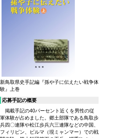
新鳥取県史手記編『孫や子に伝えたい戦争体
験』上巻
応募手記の概要
掲載手記の40パーセント近くを男性の従
軍体験が占めました。郷土部隊である鳥取歩
兵四〇連隊や松江歩兵六三連隊などの中国、
フィリピン、ビルマ（現ミャンマー）での戦