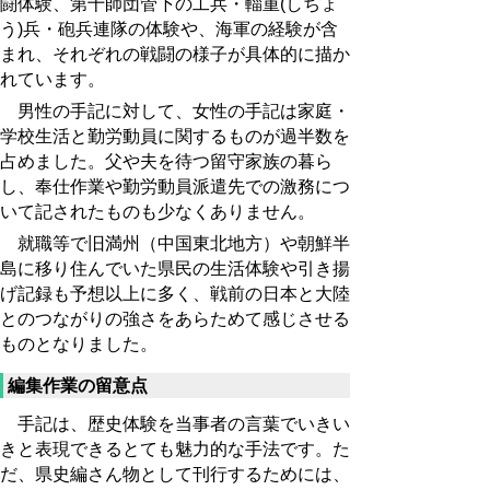
闘体験、第十師団管下の工兵・輜重(しちょ
う)兵・砲兵連隊の体験や、海軍の経験が含
まれ、それぞれの戦闘の様子が具体的に描か
れています。
男性の手記に対して、女性の手記は家庭・
学校生活と勤労動員に関するものが過半数を
占めました。父や夫を待つ留守家族の暮ら
し、奉仕作業や勤労動員派遣先での激務につ
いて記されたものも少なくありません。
就職等で旧満州（中国東北地方）や朝鮮半
島に移り住んでいた県民の生活体験や引き揚
げ記録も予想以上に多く、戦前の日本と大陸
とのつながりの強さをあらためて感じさせる
ものとなりました。
編集作業の留意点
手記は、歴史体験を当事者の言葉でいきい
きと表現できるとても魅力的な手法です。た
だ、県史編さん物として刊行するためには、