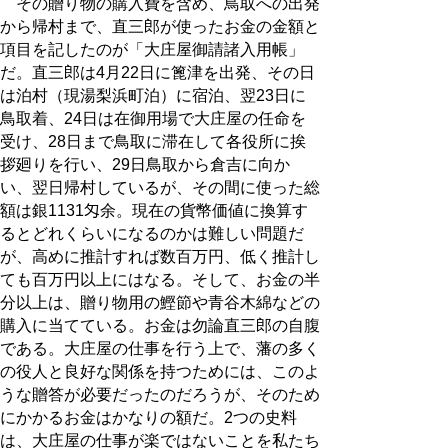
その贈り物の購入費を含め、鳥取への出発
から帰村まで、直三郎が使ったお金の金額と
項目を記したのが「大庄屋御請諸入用帳」
だ。直三郎は4月22日に篦津を出発、その日
は泊村（現湯梨浜町泊）に宿泊、翌23日に
鳥取着、24日は在御用場で大庄屋の任命を
受け、28日まで鳥取に滞在して各役所に挨
拶廻りを行い、29日鳥取から倉吉に向か
い、翌日帰村しているが、その間に使った総
額は銀1131匁余。現在の貨幣価値に換算す
るとどれくらいになるのかは難しい問題だ
が、高めに推計すれば数百万円、低く推計し
ても百万円以上にはなる。そして、お金の半
分以上は、贈り物用の鰹節や青谷木綿などの
購入に当てている。お金は勿論直三郎の自腹
である。大庄屋の仕事を行う上で、藩の多く
の役人と良好な関係を持つためには、このよ
うな贈答が必要だったのだろうが、そのため
にかかるお金はかなりの額だ。2つの史料
は、大庄屋の仕事が楽ではないことを私たち