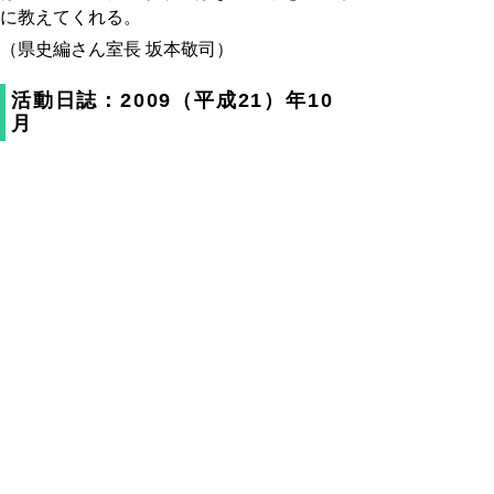
に教えてくれる。
（県史編さん室長 坂本敬司）
活動日誌：2009（平成21）年10
月
2日
資料返却および調査（琴浦町篦津・湯梨浜町
松崎、坂本）。
3日
県史編さん協力員（古文書解読）東部地区月
例会（県立博物館、坂本)。
日本民俗学会年会（～4日、国学院大学、樫
村）
4日
県史編さん協力員（古文書解読）中・西部地
区月例会（倉吉市・米子市、坂本）。
8日
民具調査（湯梨浜町泊歴史民俗資料館、樫