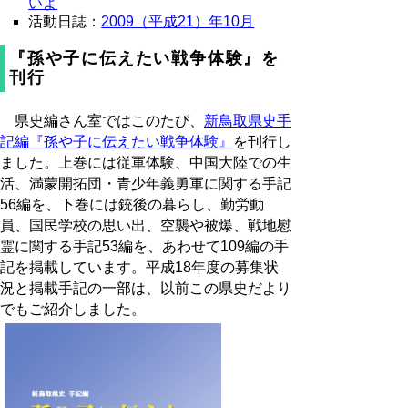
いよ
活動日誌：
2009（平成21）年10月
『孫や子に伝えたい戦争体験』を
刊行
県史編さん室ではこのたび、
新鳥取県史手
記編『孫や子に伝えたい戦争体験』
を刊行し
ました。上巻には従軍体験、中国大陸での生
活、満蒙開拓団・青少年義勇軍に関する手記
56編を、下巻には銃後の暮らし、勤労動
員、国民学校の思い出、空襲や被爆、戦地慰
霊に関する手記53編を、あわせて109編の手
記を掲載しています。平成18年度の募集状
況と掲載手記の一部は、以前この県史だより
でもご紹介しました。