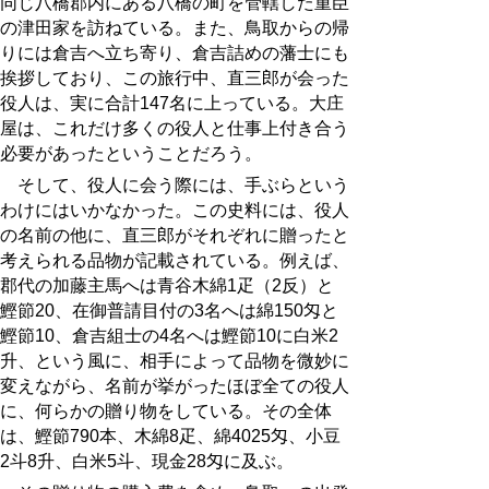
同じ八橋郡内にある八橋の町を管轄した重臣
の津田家を訪ねている。また、鳥取からの帰
りには倉吉へ立ち寄り、倉吉詰めの藩士にも
挨拶しており、この旅行中、直三郎が会った
役人は、実に合計147名に上っている。大庄
屋は、これだけ多くの役人と仕事上付き合う
必要があったということだろう。
そして、役人に会う際には、手ぶらという
わけにはいかなかった。この史料には、役人
の名前の他に、直三郎がそれぞれに贈ったと
考えられる品物が記載されている。例えば、
郡代の加藤主馬へは青谷木綿1疋（2反）と
鰹節20、在御普請目付の3名へは綿150匁と
鰹節10、倉吉組士の4名へは鰹節10に白米2
升、という風に、相手によって品物を微妙に
変えながら、名前が挙がったほぼ全ての役人
に、何らかの贈り物をしている。その全体
は、鰹節790本、木綿8疋、綿4025匁、小豆
2斗8升、白米5斗、現金28匁に及ぶ。