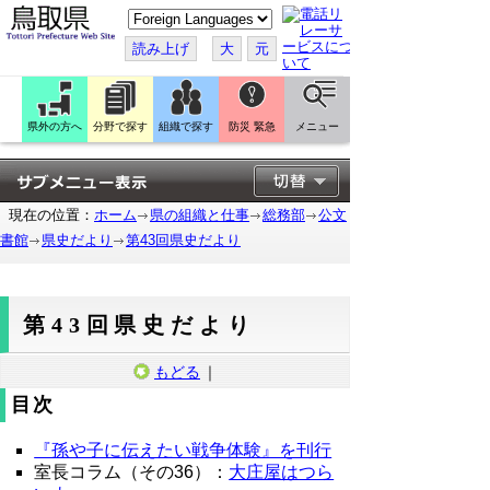
こ
の
ペ
読み上げ
大
元
ー
ジ
を
翻
訳
県外の方へ
分野で探す
組織で探す
防災 緊急
メニュー
す
る
現在の位置：
ホーム
県の組織と仕事
総務部
公文
書館
県史だより
第43回県史だより
第43回県史だより
もどる
｜
目次
『孫や子に伝えたい戦争体験』を刊行
室長コラム（その36）：
大庄屋はつら