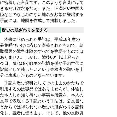
に密着した言葉です。このような言葉にはで
きるだけ注釈を加え、また、旧満州や中国大
陸などのなじみのない地名が頻繁に登場する
手記には、地図を作成して掲載しました。
歴史の肌ざわりを伝える
本書に収められた手記は、平成18年度の
募集呼びかけに応じて寄稿されたもので、鳥
取県民の戦争体験のすべてを物語るものでは
ありません。しかし、戦後60年以上経った
今日、薄れゆく戦争の記憶を孫や子の世代に
記録として残したいという寄稿者の願いを十
分に表現したものとなっています。
手記を歴史資料としてそのままのかたちで
利用するのは容易ではありませんが、体験し
た本人しか知り得ない事実や感覚を、本人の
文章で表現する手記という手法は、公文書な
どからでは得られない歴史の肌ざわりを記録
化し、読者に伝えます。そして、他の文献資