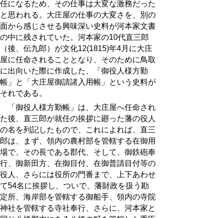
任になるため、その仕事は大変な激務だった
と思われる。大庄屋の仕事の大変さを、別の
面から感じさせる興味深い史料が河本家文書
の中に残されていた。河本家の10代直三郎
（後、伝九郎）が文化12(1815)年4月に大庄
屋に任命されることとなり、そのために鳥取
に出向いた際に作成した、「御役人様方勤
帳」と「大庄屋御請諸入用帳」という史料が
それである。
「御役人様方勤帳」は、大庄屋へ任命され
た後、直三郎が就任の挨拶に廻った藩の役人
の名を列記したもので、これによれば、直三
郎は、まず、領内の農村部を管轄する在御用
場で、その長である郡代、そして、御鉄砲奉
行、御新田方、在御目付、在御普請目付等の
役人、さらには役所の門番まで、上下あわせ
て54名に挨拶し、ついで、藩財政を扱う勘
定所、海岸部を管轄する御船手、領内の寺院
神社を管轄する寺社奉行、さらに、河本家と