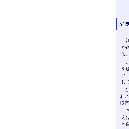
室
江
が
る
こ
を
と
し
百
わ
取
そ
え
が