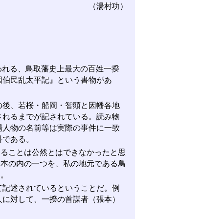
（湯村功）
われる、鳥取藩史上最大の百姓一揆
因伯民乱太平記』という書物があ
後、若桜・船岡・智頭と因幡各地
されるまでが記されている。読み物
場人物の名前等は実際の事件に一致
料である。
ることは公然とはできなかったと思
写本の内の一つを、私の地元である鳥
る。
記述されているということだ。例
人に対して、一揆の首謀者（張本）