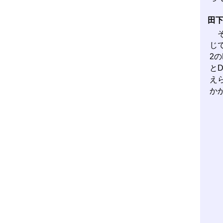
田
そ
じ
2
と
え
か