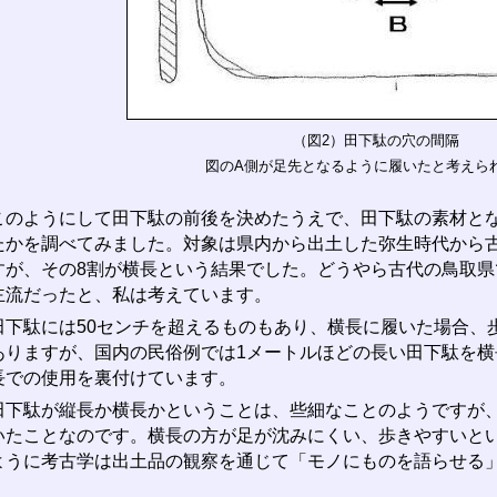
（図2）田下駄の穴の間隔
図のA側が足先となるように履いたと考えら
のようにして田下駄の前後を決めたうえで、田下駄の素材とな
たかを調べてみました。対象は県内から出土した弥生時代から古
すが、その8割が横長という結果でした。どうやら古代の鳥取
主流だったと、私は考えています。
下駄には50センチを超えるものもあり、横長に履いた場合、
ありますが、国内の民俗例では1メートルほどの長い田下駄を
長での使用を裏付けています。
下駄が縦長か横長かということは、些細なことのようですが、
いたことなのです。横長の方が足が沈みにくい、歩きやすいと
ように考古学は出土品の観察を通じて「モノにものを語らせる