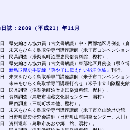
日誌：2009（平成21）年11月
1日
県史編さん協力員（古文書解読）中・西部地区月例会（倉
2日
未来をひらく鳥取学専門講座講師（米子市コンベンション
6日
民具調査（湯梨浜町泊歴史民俗資料館、樫村）。
7日
県史編さん協力員（古文書解読）東部地区月例会（県立博
0日
新鳥取県史手記編『孫や子に伝えたい戦争体験』
刊行。
1日
未来をひらく鳥取学専門講座講師（米子市コンベンション
未来をひらく鳥取学専門講座打合せ（米子市立山陰歴史館
3日
民具調査（湯梨浜町泊歴史民俗資料館、樫村）。
6日
資料調査（鳥取市埋蔵文化財センター、湯村）
民俗調査（三朝町坂本他、樫村）。
8日
未来をひらく鳥取学専門講座講師（米子市立山陰歴史館、
9日
日野町歴史研究会講師（日野町山村開発センター、大川）
0日
資料返却（鳥取市あおや郷土館、湯村）。