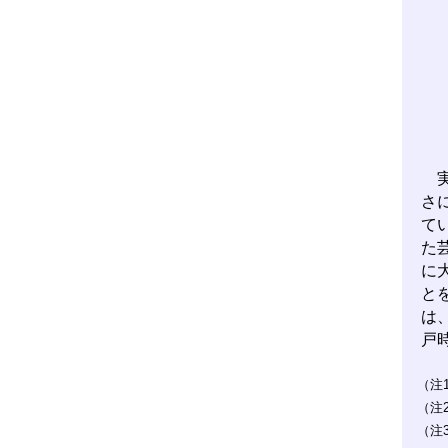
実
さ
て
た
に
と
は
戸
（注
（注
（注