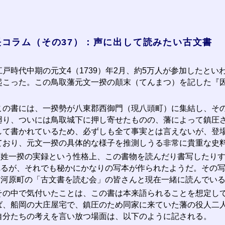
長コラム（その37）：声に出して読みたい古文書
戸時代中期の元文4（1739）年2月、約5万人が参加したとい
起こった。この鳥取藩元文一揆の顛末（てんまつ）を記した『
。
の書には、一揆勢が八東郡西御門（現八頭町）に集結し、その
廻り、ついには鳥取城下に押し寄せたものの、藩によって鎮圧
して書かれているため、必ずしも全て事実とは言えないが、登
ており、元文一揆の具体的な様子を推測しうる非常に貴重な史
姓一揆の実録という性格上、この書物を読んだり書写したりす
れるが、それでも秘かにかなりの写本が作られたようだ。その
市河原町の「古文書を読む会」の皆さんと現在一緒に読んでい
の中で気付いたことは、この書は本来語られることを想定して
ば、船岡の大庄屋宅で、鎮圧のため同家に来ていた藩の役人二
自分たちの考えを言い放つ場面は、以下のように記される。