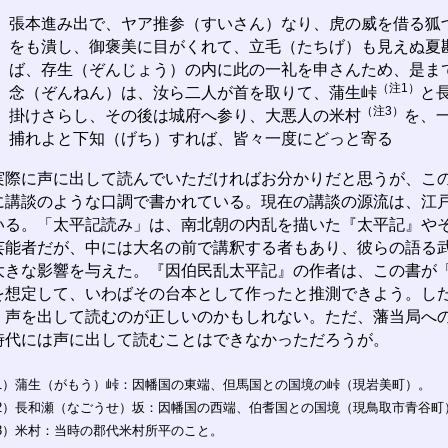
張本進み出で、ヤア推参（すいさん）なり、虎の威を借る狐
をも潰し、御褒美に目がくれて、立毛（たちげ）も見えぬ夏
ば、存生（ぞんじょう）の内に此の一礼を申さんため、是ま
（注1）
念（ぞんねん）は、汝ら二人が首を取りて、蒲生峠
と
（注3）
掛けさらし、その後は城府へ参り、大悪人の米村
を、
捕れよと下知（げち）すれば、皆々一度にどっと寄る
際に声に出して読んでいただければお分かりだと思うが、この
に講談のような口調で書かれている。現在の講談の源流は、江
いる。「太平記読み」は、南北朝の内乱を描いた『太平記』や
芸能者だが、中には大名の前で講釈する者もあり、彼らの語る
大きな影響を与えた。『因伯民乱太平記』の作者は、この書が
を想定して、いわばその台本として作ったと推測できよう。し
、声を出して読むのが正しいのかもしれない。ただ、藩当局へ
時代には声に出して読むことはできなかっただろうが。
1）蒲生（がもう）峠：因幡国の東端、但馬国との国境の峠（現岩美町）。
2）長和瀬（なごうせ）坂：因幡国の西端、伯耆国との国境（現鳥取市青谷町
3）米村：当時の郡代米村所平のこと。