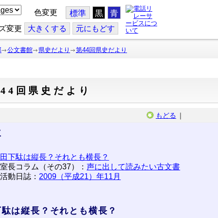
色変更
標準
黒
青
ズ変更
大
きくする
元
にもどす
部
公文書館
県史だより
第44回県史だより
44回県史だより
もどる
｜
次
田下駄は縦長？それとも横長？
室長コラム（その37）：
声に出して読みたい古文書
活動日誌：
2009（平成21）年11月
下駄は縦長？それとも横長？