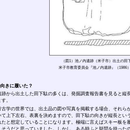
（図1）池ノ内遺跡（米子市）出土の田
米子市教育委員会『池ノ内遺跡』（1986
の向きに履いた？
跡から出土した田下駄の多くは、発掘調査報告書を見ると縦長
ます。
古学の世界では、出土品の図や写真を掲載する場合、それらが
いて上下左右、表裏を決めますので、田下駄の向きが縦長とい
れたと想定していることになります。極端に言えばスキー板を
くそうだと思っていました。しかし、ある時ふと疑問を持った