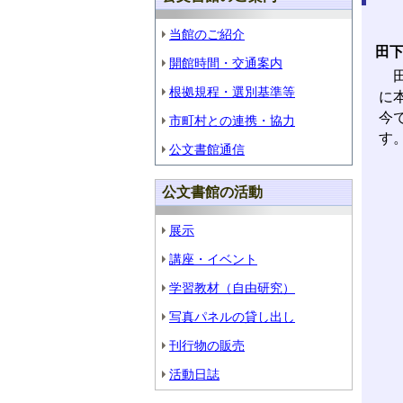
当館のご紹介
田
開館時間・交通案内
田
根拠規程・選別基準等
に
今
市町村との連携・協力
す
公文書館通信
公文書館の活動
展示
講座・イベント
学習教材（自由研究）
写真パネルの貸し出し
刊行物の販売
活動日誌