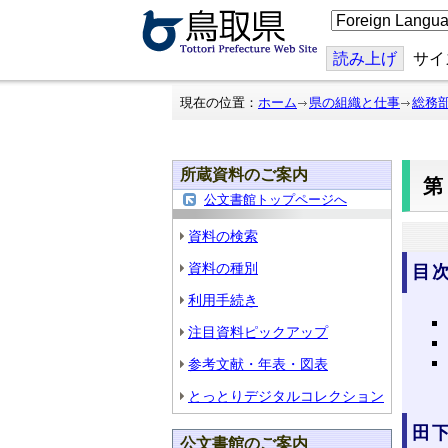
こ
の
ペ
ー
読み上げ
サイ
ジ
を
翻
現在の位置：
ホーム
県の組織と仕事
総務
訳
す
る
所蔵資料のご案内
第
公文書館トップページへ
資料の検索
資料の種別
目
利用手続き
注目資料ピックアップ
参考文献・年表・図表
とっとりデジタルコレクション
田
公文書館のご案内