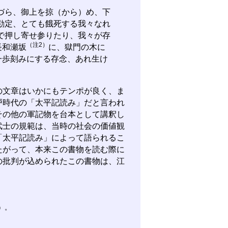
づら、御上を掠（から）め、下
勘定、とても餓死する我々なれ
で押し寄せ参りたり、我々が存
（注2）
長和瀬坂
に、獄門の木に
一歩刻みにする存念、あれ生け
文章はいかにもテンポが良く、ま
戸時代の「太平記読み」だと言われ
その他の軍記物を台本として講釈し
武士の規範は、当時の社会の価値観
「太平記読み」によって語られるこ
たがって、本来この書物を読む際に
の批判が込められたこの書物は、江
）。