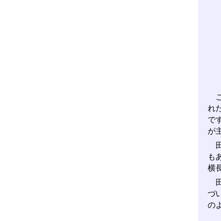
こ
れ
で
が
田
も
横
田
づ
の