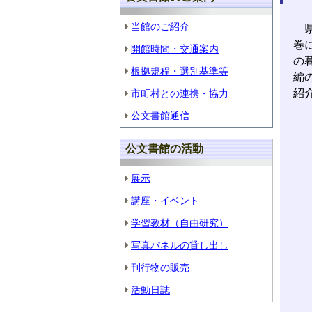
当館のご紹介
県
巻
開館時間・交通案内
の
根拠規程・選別基準等
編
紹
市町村との連携・協力
公文書館通信
公文書館の活動
展示
講座・イベント
学習教材（自由研究）
写真パネルの貸し出し
刊行物の販売
活動日誌