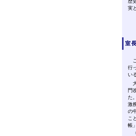
歴
実
室
こ
行
い
大
門
た
激
の
こ
帳
「