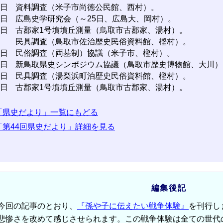
3日
資料調査（米子市尚徳公民館、西村）。
4日
広島史学研究会（～25日、広島大、岡村）。
6日
古郡家1号墳墳丘測量（鳥取市古郡家、湯村）。
民具調査（鳥取市佐治歴史民俗資料館、樫村）。
7日
民俗調査（両墓制）協議（米子市、樫村）。
8日
新鳥取県史シンポジウム協議（鳥取市歴史博物館、大川）
9日
民具調査（湯梨浜町泊歴史民俗資料館、樫村）。
1日
古郡家1号墳墳丘測量（鳥取市古郡家、湯村）。
「県史だより」一覧にもどる
「第44回県史だより」詳細を見る
編集後記
回の記事のとおり、
『孫や子に伝えたい戦争体験』
を刊行し
悲惨さを改めて感じさせられます。この戦争体験は全ての世代