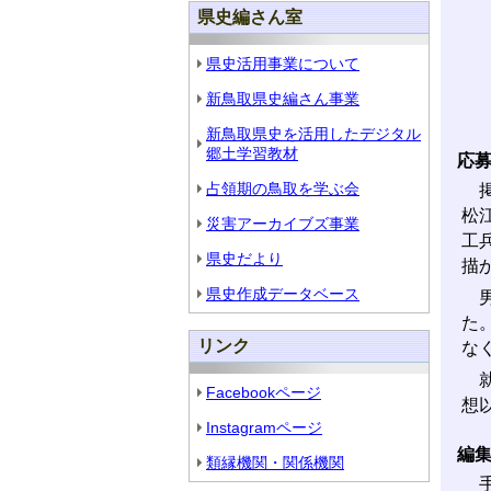
県史編さん室
県史活用事業について
新鳥取県史編さん事業
新鳥取県史を活用したデジタル
郷土学習教材
応
占領期の鳥取を学ぶ会
掲
松
災害アーカイブズ事業
工
県史だより
描
県史作成データベース
男
た
リンク
な
就
Facebookページ
想
Instagramページ
編
類縁機関・関係機関
手