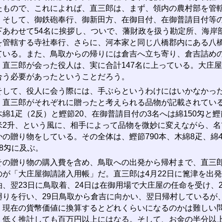
たもので、これによれば、直三郎は、まず、領内の農村部を管
、そして、御鉄砲奉行、御新田方、在御目付、在御普請目付等
下あわせて54名に挨拶し、ついで、藩財政を扱う勘定所、海岸
を管轄する寺社奉行、さらに、河本家と同じ八橋郡内にある八
ている。また、鳥取からの帰りには倉吉へ立ち寄り、倉吉詰め
、直三郎が会った役人は、実に合計147名に上っている。大庄
合う必要があったということだろう。
して、役人に会う際には、手ぶらというわけにはいかなかった
、直三郎がそれぞれに贈ったと考えられる品物が記載されてい
木綿1疋（2反）と鰹節20、在御普請目付の3名へは綿150匁と鰹
米2升、という風に、相手によって品物を微妙に変えながら、
かの贈り物をしている。その全体は、鰹節790本、木綿8疋、綿4
28匁に及ぶ。
の贈り物の購入費を含め、鳥取への出発から帰村まで、直三郎
のが「大庄屋御請諸入用帳」だ。直三郎は4月22日に篦津を出
泊、翌23日に鳥取着、24日は在御用場で大庄屋の任命を受け、
廻りを行い、29日鳥取から倉吉に向かい、翌日帰村しているが、
。現在の貨幣価値に換算するとどれくらいになるのかは難しい
、低く推計しても百万円以上にはなる。そして、お金の半分以