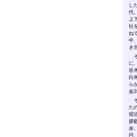
し
代
上
社
ね
中
き
そ
に
谷
白
ら
金
そ
た
宿
拶
余
円