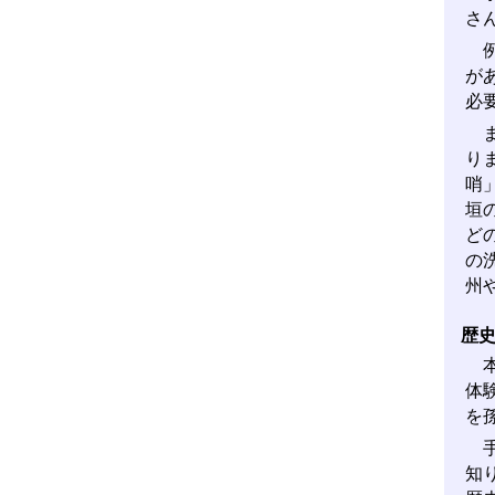
さ
例
が
必
ま
り
哨
垣
ど
の
州
歴
本
体
を
手
知