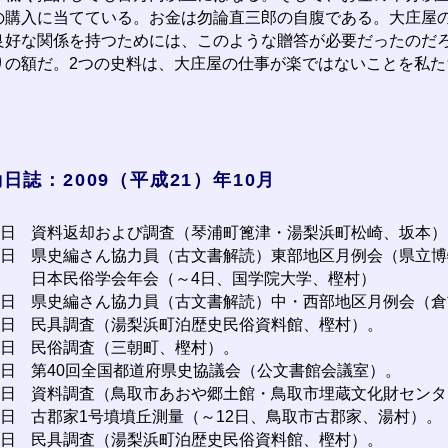
の購入に当てている。お金は勿論直三郎の自腹である。大庄屋
良好な関係を持つためには、このような贈答が必要だったのだ
りの額だ。2つの史料は、大庄屋の仕事が楽ではないことを私た
日誌：2009（平成21）年10月
2日
資料返却および調査（琴浦町篦津・湯梨浜町松崎、坂本）
3日
県史編さん協力員（古文書解読）東部地区月例会（県立博
日本民俗学会年会（～4日、国学院大学、樫村）
4日
県史編さん協力員（古文書解読）中・西部地区月例会（倉
8日
民具調査（湯梨浜町泊歴史民俗資料館、樫村）。
4日
民俗調査（三朝町、樫村）。
5日
第40回全国都道府県史協議会（公文書館会議室）。
6日
資料調査（鳥取市あおや郷土館・鳥取市埋蔵文化財センタ
9日
古郡家1号墳墳丘測量（～12日、鳥取市古郡家、湯村）。
2日
民具調査（湯梨浜町泊歴史民俗資料館、樫村）。