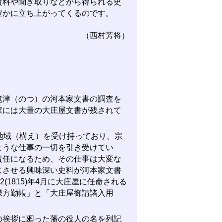
資料や聞き取りなどから得られる史
豊かに立ち上がってくるのです。
（西村芳将）
津（のつ）の河本家文書の調査を
家には大量の大庄屋文書が残されて
地域（構え）を受け持っており、宗
ような仕事の一切を引き受けてい
責任になるため、その仕事は大変な
じさせる興味深い史料が河本家文書
1815)年4月に大庄屋に任命される
様方勤帳」と「大庄屋御請諸入用
挨拶に廻った藩の役人の名を列記