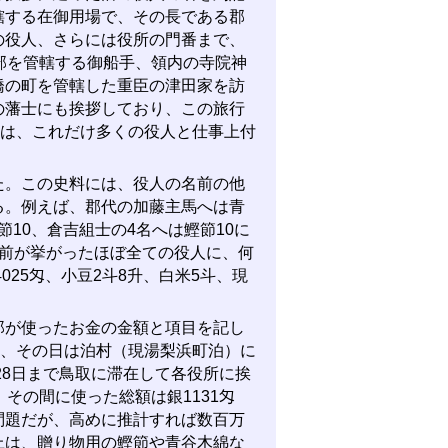
轄する在御用場で、その長である郡
の役人、さらには役所の門番まで、
部を管轄する御船手、領内の寺院神
橋の町を管轄した重臣の津田家を訪
の藩士にも挨拶しており、この旅行
屋は、これだけ多くの役人と仕事上付
。この史料には、役人の名前の他
る。例えば、郡代の加藤主馬へは青
節10、倉吉組士の4名へは鰹節10に
名前が挙がったほぼ全ての役人に、何
025匁、小豆2斗8升、白米5斗、現
が使ったお金の金額と項目を記し
発、その日は泊村（現湯梨浜町泊）に
28日まで鳥取に滞在して各役所に挨
その間に使った総額は銀1131匁
問題だが、高めに推計すれば数百万
上は、贈り物用の鰹節や青谷木綿な