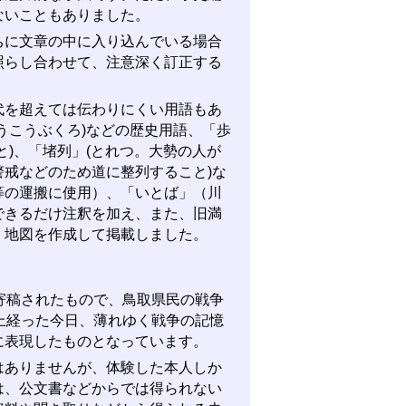
ないこともありました。
に文章の中に入り込んでいる場合
照らし合わせて、注意深く訂正する
を超えては伝わりにくい用語もあ
うこうぶくろ)などの歴史用語、「歩
)、「堵列」(とれつ。大勢の人が
戒などのため道に整列すること)な
等の運搬に使用）、「いとば」（川
できるだけ注釈を加え、また、旧満
、地図を作成して掲載しました。
寄稿されたもので、鳥取県民の戦争
上経った今日、薄れゆく戦争の記憶
に表現したものとなっています。
ありませんが、体験した本人しか
は、公文書などからでは得られない