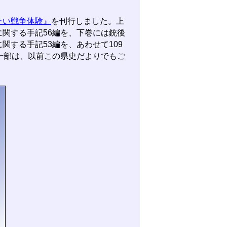
たい戦争体験』
を刊行しました。上
関する手記56編を、下巻には銃後
する手記53編を、あわせて109
一部は、以前この県史だよりでもご