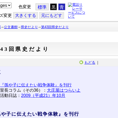
色変更
標準
黒
青
ズ変更
大
きくする
元
にもどす
部
公文書館
県史だより
第43回県史だより
43回県史だより
もどる
｜
次
『孫や子に伝えたい戦争体験』を刊行
室長コラム（その36）：
大庄屋はつらいよ
活動日誌：
2009（平成21）年10月
孫や子に伝えたい戦争体験』を刊行