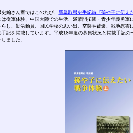
史編さん室ではこのたび、
新鳥取県史手記編『孫や子に伝え
には従軍体験、中国大陸での生活、満蒙開拓団・青少年義勇軍に
暮らし、勤労動員、国民学校の思い出、空襲や被爆、戦地慰霊に関
の手記を掲載しています。平成18年度の募集状況と掲載手記の
介しました。