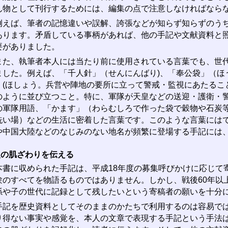
ん物として刊行するためには、編集の点で注意しなければなら
えば、筆者の記憶違いや誤解、誇張などが知らず知らずのうち
あります。矛盾している事柄があれば、他の手記や文献資料と
要がありました。
た、執筆者本人には当たり前に使用されている言葉でも、世代
ました。例えば、「千人針」（せんにんばり)、「奉公袋」（ほ
」(ほしょう。兵営や陣地の要所に立って警戒・監視にあたること
のように並び立つこと。特に、軍隊が天皇などの送迎・護衛・警
の軍隊用語、「かます」（わらむしろで作った袋で穀物や石炭
洗い場）などの生活に密着した言葉です。このような言葉には
や中国大陸などのなじみのない地名が頻繁に登場する手記には
史の肌ざわりを伝える
書に収められた手記は、平成18年度の募集呼びかけに応じて
験のすべてを物語るものではありません。しかし、戦後60年以
孫や子の世代に記録として残したいという寄稿者の願いを十分
記を歴史資料としてそのままのかたちで利用するのは容易では
り得ない事実や感覚を、本人の文章で表現する手記という手法