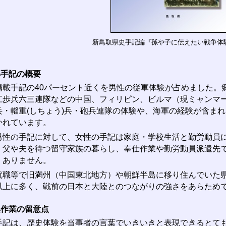
新鳥取県史手記編『孫や子に伝えたい戦争体
募手記の概要
載手記の40パーセント近くを男性の従軍体験が占めました。
江歩兵六三連隊などの中国、フィリピン、ビルマ（現ミャンマ
兵・輜重(しちょう)兵・砲兵連隊の体験や、海軍の経験が含ま
かれています。
性の手記に対して、女性の手記は家庭・学校生活と勤労動員に
。父や夫を待つ留守家族の暮らし、奉仕作業や勤労動員派遣先
くありません。
職等で旧満州（中国東北地方）や朝鮮半島に移り住んでいた県
以上に多く、戦前の日本と大陸とのつながりの強さをあらため
集作業の留意点
記は、歴史体験を当事者の言葉でいきいきと表現できるとても