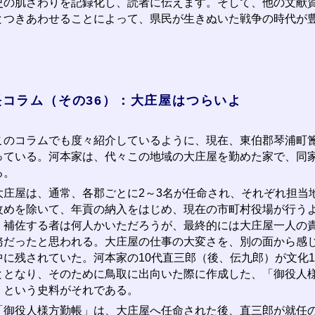
史の肌ざわりを記録化し、読者に伝えます。そして、他の文献
とつきあわせることによって、県民が生きぬいた戦争の時代が
長コラム（その36）：大庄屋はつらいよ
のコラムでも度々紹介しているように、現在、東伯郡琴浦町篦
っている。河本家は、代々この地域の大庄屋を勤めた家で、同
る。
庄屋は、通常、各郡ごとに2～3名が任命され、それぞれ担当
改めを除いて、年貢の納入をはじめ、現在の市町村役場が行う
。補佐する者は何人かいただろうが、最終的には大庄屋一人の
務だったと思われる。大庄屋の仕事の大変さを、別の面から感
中に残されていた。河本家の10代直三郎（後、伝九郎）が文化12(
ととなり、そのために鳥取に出向いた際に作成した、「御役人
」という史料がそれである。
御役人様方勤帳」は、大庄屋へ任命された後、直三郎が就任の