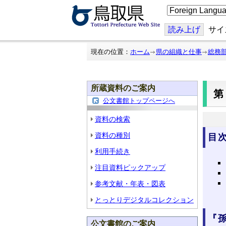
こ
の
ペ
ー
読み上げ
サイ
ジ
を
翻
現在の位置：
ホーム
県の組織と仕事
総務
訳
す
る
所蔵資料のご案内
第
公文書館トップページへ
資料の検索
資料の種別
目
利用手続き
注目資料ピックアップ
参考文献・年表・図表
とっとりデジタルコレクション
『
公文書館のご案内