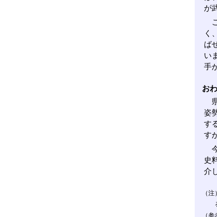
が
こ
く
ば
い
手
お
県
姿
す
す
今
史
介
（注
（参