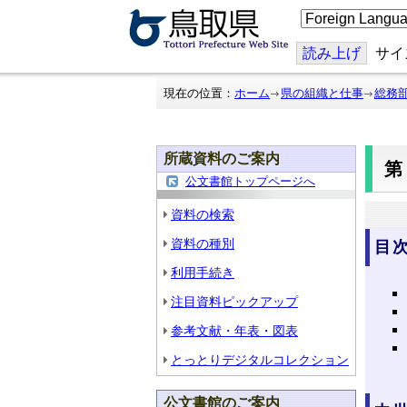
こ
の
ペ
ー
読み上げ
サイ
ジ
を
翻
現在の位置：
ホーム
県の組織と仕事
総務
訳
す
る
所蔵資料のご案内
第
公文書館トップページへ
資料の検索
資料の種別
目
利用手続き
注目資料ピックアップ
参考文献・年表・図表
とっとりデジタルコレクション
公文書館のご案内