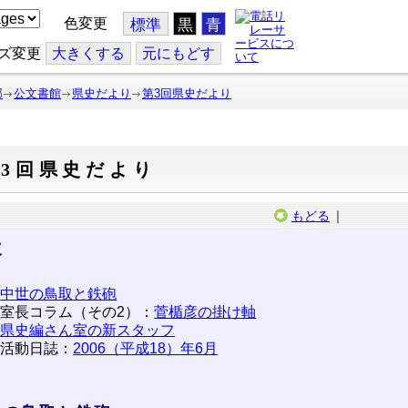
色変更
標準
黒
青
ズ変更
大
きくする
元
にもどす
部
公文書館
県史だより
第3回県史だより
3回県史だより
もどる
｜
次
中世の鳥取と鉄砲
室長コラム（その2）：
菅楯彦の掛け軸
県史編さん室の新スタッフ
活動日誌：
2006（平成18）年6月