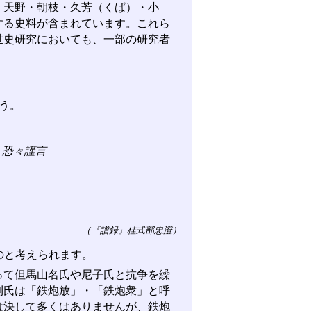
天野・朝枝・久芳（くば）・小
する史料が含まれています。これら
世史研究においても、一部の研究者
う。
、恐々謹言
（『譜録』桂式部忠澄）
ものと考えられます。
て但馬山名氏や尼子氏と抗争を繰
利氏は「鉄炮放」・「鉄炮衆」と呼
は決して多くはありませんが、鉄炮