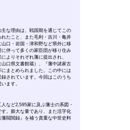
主な理由は、戦国期を通じてこの
われたこと、また毛利・吉川・亀井
に山口・岩国・津和野など県外に移
封に伴って多くの家臣団が移り住み
業によりそれぞれ藩に提出され、
（山口県文書館蔵）、『藩中諸家古
等にまとめられました。この中には
収録されています。今回はこのうち
思います。
など2,595家に及ぶ藩士の系図・
です。膨大な量であり、また活字化
萩藩閥閲録』を補う貴重な中世史料