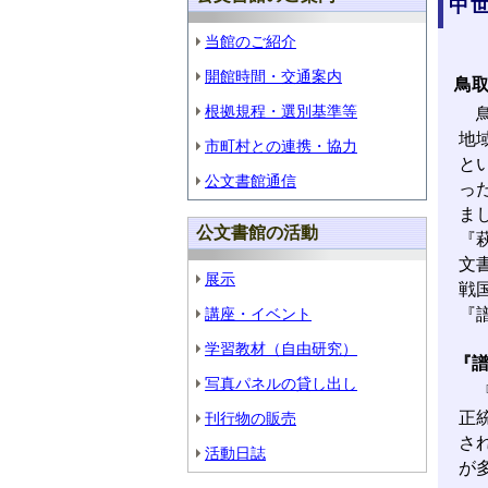
中
当館のご紹介
開館時間・交通案内
鳥
根拠規程・選別基準等
鳥
地
市町村との連携・協力
と
公文書館通信
っ
ま
公文書館の活動
『
文
展示
戦
講座・イベント
『
学習教材（自由研究）
『
写真パネルの貸し出し
『
正
刊行物の販売
さ
活動日誌
が