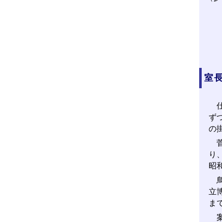
室
仕
ず
の
菅
り
昭
鳥
立
ま
案