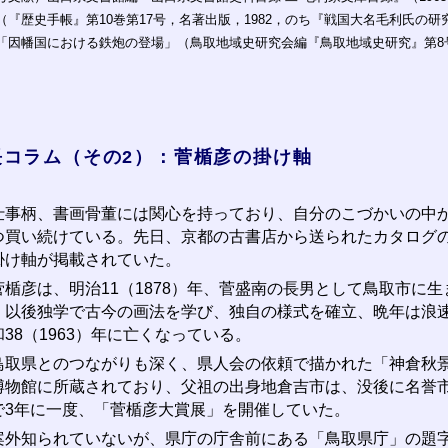
（『歴史手帳』第10巻第17号，名著出版，1982，のち『戦国大名毛利氏の研究
「因幡国における鉄炮の登場」（鳥取地域史研究会編『鳥取地域史研究』第8号
長コラム（その2）：菅楯彦の掛け軸
事柄、書画骨董には関心を持っており、自分のこづかいの中か
つ買い続けている。先日、京都の古書店から送られたカタログ
掛け軸が掲載されていた。
楯彦は、明治11（1878）年、菅盛南の長男として鳥取市に
、以後独学で古今の画法を学び、独自の様式を確立、晩年は浪
和38（1963）年に亡くなっている。
取県とのつながりも深く、県人会の依頼で描かれた「神倉秋景
博物館に所蔵されており、父祖の出身地倉吉市は、没後に名誉
で3年に一度、「菅楯彦大賞展」を開催していた。
外知られていないが、県庁の庁舎前にある「鳥取県庁」の題字は