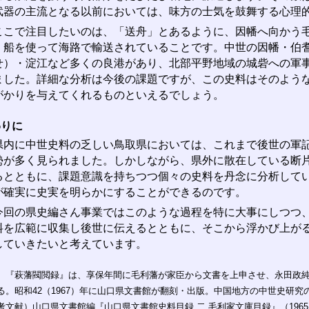
武器の主流となる以前においては、味方の士気を鼓舞する心理
こで注目したいのは、「送舟」とあるように、因幡へ向かう毛
、船を使って海路で輸送されていることです。中世の因幡・伯
せ）・淀江など多くの良港があり、北部平野地域の城砦への軍
ました。詳細な分析は今後の課題ですが、この史料はそのよう
がかりを与えてくれるものといえるでしょう。
わりに
内に中世史料の乏しい鳥取県においては、これまで後世の軍記
勢が多く見られました。しかしながら、県外に散在している断
るとともに、課題意識を持ちつつ個々の史料を丹念に分析して
が確実に史実を明らかにすることができるのです。
回の県史編さん事業ではこのような過程を特に大事にしつつ、
料を広範に収集し後世に伝えるとともに、そこから浮かび上が
していきたいと考えています。
）『萩藩閥閲録』は、享保年間に毛利藩が家臣から文書を上申させ、永田政純
る。昭和42（1967）年に山口県文書館が翻刻・出版。中国地方の中世史研
考文献）山口県文書館編『山口県文書館史料目録 二 毛利家文庫目録』（196