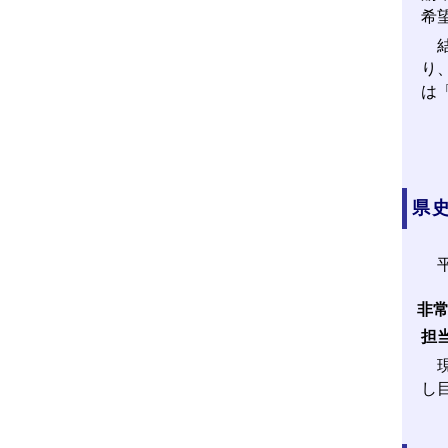
希
結
り
は
県
平
非常
担
現
し