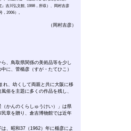
』吉川弘文館, 1998，所収）、岡村吉彦
，2006）。
（岡村吉彦）
ら、鳥取県関係の美術品等を少し
の中に、菅楯彦（すが・たてひこ）
生まれ、幼くして両親と共に大阪に移
速風俗を主題に多くの作品を残し、
（かんのくらしゅうけい）」は県
市民章を贈り、倉吉博物館では近年
、昭和37（1962）年に楯彦によ