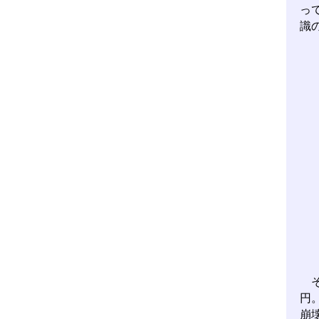
っ
識
そ
円
崩