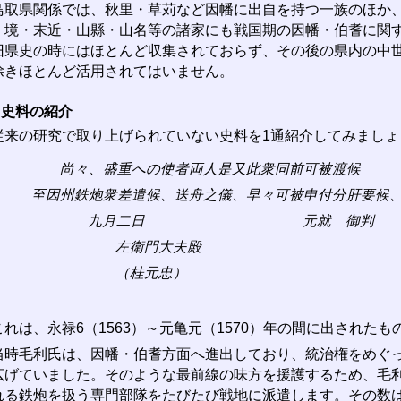
取県関係では、秋里・草苅など因幡に出自を持つ一族のほか、
・境・末近・山縣・山名等の諸家にも戦国期の因幡・伯耆に関
旧県史の時にはほとんど収集されておらず、その後の県内の中
除きほとんど活用されてはいません。
出史料の紹介
来の研究で取り上げられていない史料を1通紹介してみましょ
尚々、盛重への使者両人是又此衆同前可被渡候
至因州鉄炮衆差遣候、送舟之儀、早々可被申付分肝要候
九月二日 元就 御判
左衛門大夫殿
（桂元忠）
れは、永禄6（1563）～元亀元（1570）年の間に出された
時毛利氏は、因幡・伯耆方面へ進出しており、統治権をめぐっ
広げていました。そのような最前線の味方を援護するため、毛
れる鉄炮を扱う専門部隊をたびたび戦地に派遣します。その数