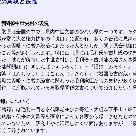
世の鳥取と鉄砲
取県関係中世史料の現況
取県は全国の中でも県内中世文書の少ない県の一つです。その
域が常に大名権力抗争の「境目」に置かれ、多くの合戦に見舞
いった因幡・伯耆の統治にあたった大名たちが、関ヶ原合戦後
たこと等があげられます。特に山口県には毛利氏や吉川氏の移
した。彼らが所持した中世史料は、毛利藩・吉川藩の編さん事
萩藩閥閲録（はぎはんばつえつろく）』・『譜録（ふろく）』
書纂（はんちゅうしょけこもんじょさん）』（岩国徴古館蔵）
国期に因幡・伯耆の経営に関わった毛利家臣たちの史料が多く
譜録』に所収されている鳥取県関係文書について紹介したいと
譜録』について
譜録』は毛利一門と永代家老並びに寄組・大組以下平士・細工人
統略譜・伝来の文書等を藩命によって各家から録上させたもの
れていないため、研究上やや活用しにくい面はありますが、『
多く収録されています。