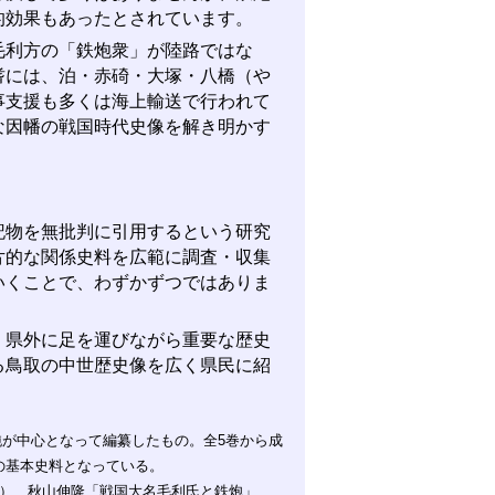
的効果もあったとされています。
利方の「鉄炮衆」が陸路ではな
耆には、泊・赤碕・大塚・八橋（や
事支援も多くは海上輸送で行われて
な因幡の戦国時代史像を解き明かす
物を無批判に引用するという研究
片的な関係史料を広範に調査・収集
いくことで、わずかずつではありま
県外に足を運びながら重要な歴史
る鳥取の中世歴史像を広く県民に紹
が中心となって編纂したもの。全5巻から成
究の基本史料となっている。
5）、秋山伸隆「戦国大名毛利氏と鉄炮」