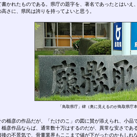
て書かれたものである。県庁の題字を、著名であったとはいえ
の高さに、県民は誇りを持ってよいと思う。
「鳥取県庁」碑（奥に見えるのが鳥取県庁
の楯彦の作品だが、「たけのこ」の図に賛が添えられ、小品で
。楯彦作品ならば、通常数十万はするのだが、異常な安さであ
壊後の不景気で、骨董業界もここまで値が下がったのかもしれ