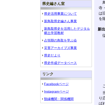
鳥
県史編さん室
寺
は
県史活用事業について
を
新鳥取県史編さん事業
新鳥取県史を活用したデジタル
新
郷土学習教材
従
占領期の鳥取を学ぶ会
災害アーカイブズ事業
県史だより
県史作成データベース
リンク
Facebookページ
こ
Instagramページ
当
り
類縁機関・関係機関
ば