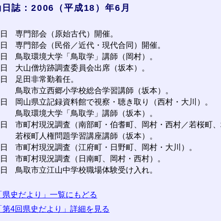
日誌：2006（平成18）年6月
1日
専門部会（原始古代）開催。
2日
専門部会（民俗／近代・現代合同）開催。
6日
鳥取環境大学「鳥取学」講師（岡村）。
9日
大山僧坊跡調査委員会出席（坂本）。
3日
足田非常勤着任。
鳥取市立西郷小学校総合学習講師（坂本）。
4日
岡山県立記録資料館で視察・聴き取り（西村・大川）。
鳥取環境大学「鳥取学」講師（坂本）。
0日
市町村現況調査（南部町・伯耆町、岡村・西村／若桜町、
若桜町人権問題学習講座講師（坂本）。
6日
市町村現況調査（江府町・日野町、岡村・大川）。
7日
市町村現況調査（日南町、岡村・西村）。
0日
鳥取市立江山中学校職場体験受け入れ。
「県史だより」一覧にもどる
「第4回県史だより」詳細を見る