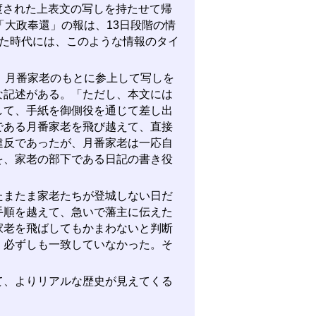
渡された上表文の写しを持たせて帰
「大政奉還」の報は、13日段階の情
いた時代には、このような情報のタイ
、月番家老のもとに参上して写しを
な記述がある。「ただし、本文には
して、手紙を御側役を通じて差し出
である月番家老を飛び越えて、直接
違反であったが、月番家老は一応自
を、家老の部下である日記の書き役
またま家老たちが登城しない日だ
手順を越えて、急いで藩主に伝えた
家老を飛ばしてもかまわないと判断
、必ずしも一致していなかった。そ
、よりリアルな歴史が見えてくる