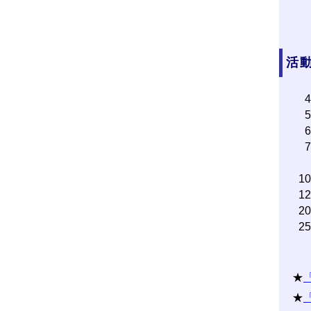
活動
1
1
2
2
★
★