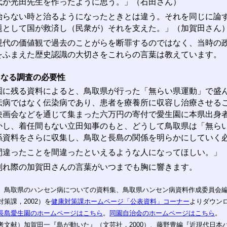
代が光田先生を作ったように思う。」（石田さん）
治らない時と治るようになったときとは違う。それを同じに論
題として国が救済し（民衆が）それを支えた。」（加賀田さん
代の価値観で過去のことがらを断罪するのではなく、当時の政
をふまえた歴史認識の大切さをこれらの言葉は教えています。
らなる調査の必要性
に残る資料によると、鳥取県が行った「無らい県運動」で盛ん
伝病ではなく伝染病であり、患者を療養所に収容し治療させる
映画会などを通じて集まった六万円の寄付で愛生園に本県出身
かし、着任間もない立田知事のもと、どうして鳥取県は「無ら
係資料をさらに収集し、鳥取と長島の関係を明らかにしていく
間違ったことを間違ったといえるような人になってほしい。」
れ際の加賀田さんの言葉がいつまでも胸に響きます。
）鳥取県のハンセン病についての資料集、鳥取県ハンセン病資料作成委員会
対策課，2002）を
健康対策課ホームページ「公表資料」コーナー
よりダウン
長島愛生園のホームページはこちら
。
同園自治会のホームページはこちら
。
考文献）加賀田一『島が動いた』（文芸社，2000）、藤野豊編『近現代日本