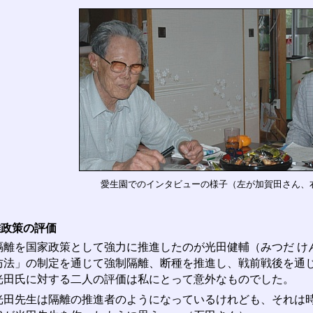
愛生園でのインタビューの様子（左が加賀田さん、
離政策の評価
離を国家政策として強力に推進したのが光田健輔（みつだ け
防法」の制定を通じて強制隔離、断種を推進し、戦前戦後を通
光田氏に対する二人の評価は私にとって意外なものでした。
光田先生は隔離の推進者のようになっているけれども、それは