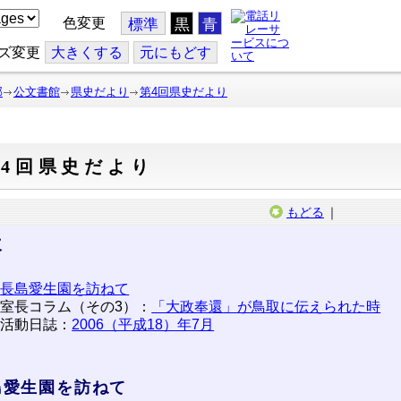
色変更
標準
黒
青
ズ変更
大
きくする
元
にもどす
部
公文書館
県史だより
第4回県史だより
4回県史だより
もどる
｜
次
長島愛生園を訪ねて
室長コラム（その3）：
「大政奉還」が鳥取に伝えられた時
活動日誌：
2006（平成18）年7月
島愛生園を訪ねて