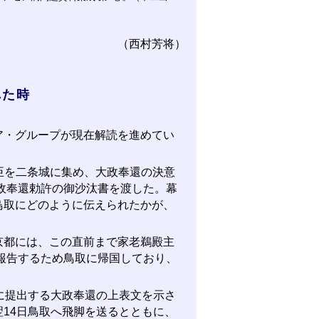
（西村芳将）
れた時
・グループが現在解読を進めてい
重臣を二条城に集め、大政奉還の決意
大政奉還勅許の御沙汰書を渡した。幕
鳥取にどのように伝えられたかが、
都には、この直前まで家老鵜殿主
報告するため鳥取に帰国しており、
に提出する大政奉還の上表文を示さ
14日鳥取へ飛脚を送るとともに、