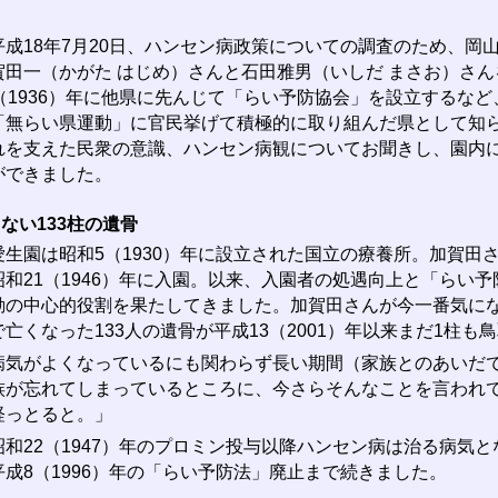
成18年7月20日、ハンセン病政策についての調査のため、岡
賀田一（かがた はじめ）さんと石田雅男（いしだ まさお）さ
1（1936）年に他県に先んじて「らい予防協会」を設立するな
「無らい県運動」に官民挙げて積極的に取り組んだ県として知
れを支えた民衆の意識、ハンセン病観についてお聞きし、園内
ができました。
ない133柱の遺骨
生園は昭和5（1930）年に設立された国立の療養所。加賀田さん
昭和21（1946）年に入園。以来、入園者の処遇向上と「らい
動の中心的役割を果たしてきました。加賀田さんが今一番気に
で亡くなった133人の遺骨が平成13（2001）年以来まだ1柱
病気がよくなっているにも関わらず長い期間（家族とのあいだ
族が忘れてしまっているところに、今さらそんなことを言われ
経っとると。」
和22（1947）年のプロミン投与以降ハンセン病は治る病気
平成8（1996）年の「らい予防法」廃止まで続きました。