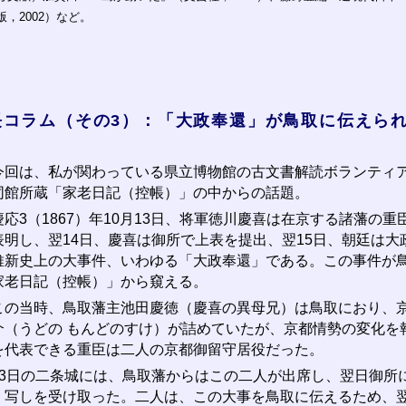
版，2002）など。
長コラム（その3）：「大政奉還」が鳥取に伝えら
回は、私が関わっている県立博物館の古文書解読ボランティア
同館所蔵「家老日記（控帳）」の中からの話題。
応3（1867）年10月13日、将軍徳川慶喜は在京する諸藩の
表明し、翌14日、慶喜は御所で上表を提出、翌15日、朝廷は
維新史上の大事件、いわゆる「大政奉還」である。この事件が
家老日記（控帳）」から窺える。
の当時、鳥取藩主池田慶徳（慶喜の異母兄）は鳥取におり、京
介（うどの もんどのすけ）が詰めていたが、京都情勢の変化を
を代表できる重臣は二人の京都御留守居役だった。
3日の二条城には、鳥取藩からはこの二人が出席し、翌日御所
、写しを受け取った。二人は、この大事を鳥取に伝えるため、翌