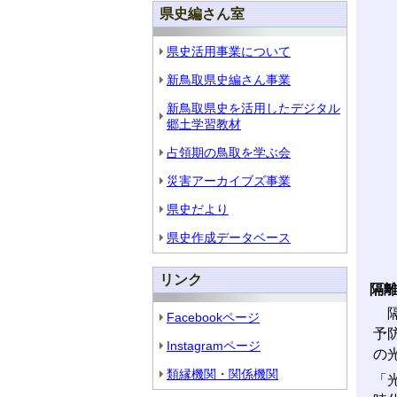
県史編さん室
県史活用事業について
新鳥取県史編さん事業
新鳥取県史を活用したデジタル
郷土学習教材
占領期の鳥取を学ぶ会
災害アーカイブズ事業
県史だより
県史作成データベース
リンク
隔
隔
Facebookページ
予
Instagramページ
の
類縁機関・関係機関
「