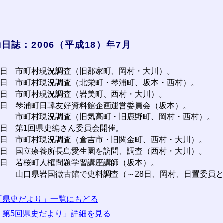
日誌：2006（平成18）年7月
4日
市町村現況調査（旧郡家町、岡村・大川）。
5日
市町村現況調査（北栄町・琴浦町、坂本・西村）。
6日
市町村現況調査（岩美町、西村・大川）。
7日
琴浦町日韓友好資料館企画運営委員会（坂本）。
市町村現況調査（旧気高町・旧鹿野町、岡村・西村）。
0日
第1回県史編さん委員会開催。
2日
市町村現況調査（倉吉市・旧関金町、西村・大川）。
0日
国立療養所長島愛生園を訪問、調査（西村・大川）。
5日
若桜町人権問題学習講座講師（坂本）。
山口県岩国徴古館で史料調査（～28日、岡村、日置委員
「県史だより」一覧にもどる
「第5回県史だより」詳細を見る