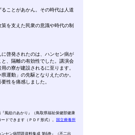
ずることがあかん。その時代は人道
）
策を支えた民衆の意識や時代の制
に啓発されたのは、ハンセン病が
こと、隔離の有効性でした。講演会
者用の寮が建設されるに至ります。
い県運動」の先駆となりえたのか。
必要性を痛感しました。
編『風紋のあかり』（鳥取県福祉保健部健康
ロードできます（ＰＤＦ形式）。
国立療養所
ハンセン病問題資料集成 第6巻』（不二出