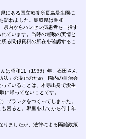
山県にある国立療養所長島愛生園に
んを訪ねました。鳥取県は昭和
ど、県内からハンセン病患者を一掃す
られています。当時の運動の実情と
に残る関係資料の所在を確認するこ
は昭和11（1936）年、石田さん
予防法」の廃止のため、園内の自治会
なっていることは、本県出身で愛生
も鳥取に帰ってないことです。
で）ブランクをつくってしまった。
ても困ると。郷里を出てから何十年
となりましたが、法律による隔離政策