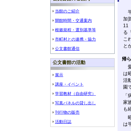
当館のご紹介
平
加
開館時間・交通案内
1
根拠規程・選別基準等
る
こ
市町村との連携・協力
と
公文書館通信
帰ら
公文書館の活動
愛
は
展示
活
講座・イベント
園
学習教材（自由研究）
「
家
写真パネルの貸し出し
も
刊行物の販売
昭
活動日誌
は