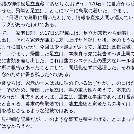
都詰の御使役足立直蔵（あだち なおぞう、170石）に幕府から
させた。飛脚と足立は、ともに17日に鳥取に着いた。つまり、
が、4日遅れで鳥取に届いたわけで、情報を直接人間が運んで
・ラグがあったわけである。
て、「家老日記」の17日の記載には、足立が京都から到着し
し出し、それを家老が藩主に差し上げたと記した後、次のよう
のように書いたが、今回は少々混乱があって、足立は直接登城
た。」つまり、帰国した足立は、本来真っ先に報告すべき上司
主に書類を差し出した。これは藩のシステム上の重大なルール
の所に報告があったことにして、問題化せずに処理した。それ
、念のために書き残したのである。
常ならば、家老の一人は城に詰めているはずたが、この日はた
た。そのため、帰国した足立は、事の重大性を考えて、本来の
だろうが、見方を変えれば、足立は、重要な事案であれば月番
たと言える。幕末の鳥取藩では、藩主慶徳と家老たちの考えは
溝を感じさせるような記載ではある。
見些細な記載だが、このような事実を積み上げることによって
ではなかろうか。