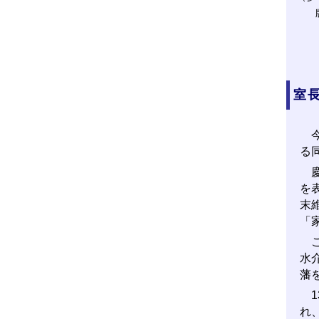
室
今
る
慶
を
末
「
こ
水
藩
1
れ