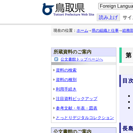
こ
の
ペ
ー
読み上げ
サイ
ジ
を
翻
現在の位置：
ホーム
県の組織と仕事
総務
訳
す
る
所蔵資料のご案内
第
公文書館トップページへ
資料の検索
資料の種別
目
利用手続き
注目資料ピックアップ
参考文献・年表・図表
とっとりデジタルコレクション
長
公文書館のご案内