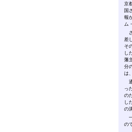
京
国
報
ム
さ
差
そ
し
藩
分
は
通
っ
の
し
の
一
の