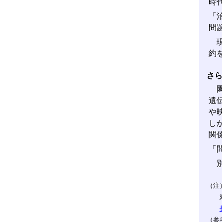
時
「
問
現
約
さ
園
遺
や
し
関
「
別
（注
（参