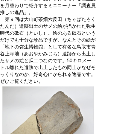
を月替わりで紹介するミニコーナー「調査員
推しの逸品」。
第９回は大山町茶畑六反田（ちゃばたろく
たんだ）遺跡出土のサメの絵が描かれた弥生
時代の砥石（といし）。絵のある砥石という
だけでも十分な珍品ですが、なんとその絵が
「地下の弥生博物館」として有名な鳥取市青
谷上寺地（あおやかみじち）遺跡から出土し
たサメの絵と瓜二つなのです。50キロメー
トル離れた遺跡で出土したもの同士がなぜそ
っくりなのか、好奇心にかられる逸品です。
ぜひご覧ください。