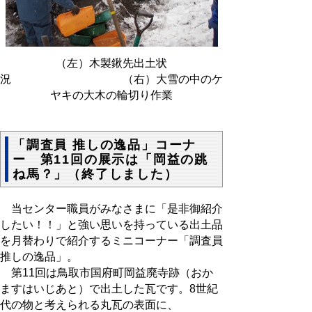
（左）木製鍬先出土状
況 （右）大雪の中のケ
ヤキの大木の輪切り作業
「調査員 推しの逸品」コーナ
ー 第11回の展示は「岡益の跳
ね馬？」（終了しました）
当センター職員がみなさまに「是非御紹介
したい！！」と強い思いを持っている出土品
を月替わりで紹介するミニコーナー「調査員
推しの逸品」。
第11回は鳥取市国府町岡益廃寺跡（おか
ますはいじあと）で出土した瓦です。8世紀
代の物と考えられる丸瓦の表面に、