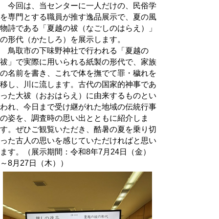
今回は、当センターに一人だけの、民俗学
を専門とする職員が推す逸品展示で、夏の風
物詩である「夏越の祓（なごしのはらえ）」
の形代（かたしろ）を展示します。
鳥取市の下味野神社で行われる「夏越の
祓」で実際に用いられる紙製の形代で、家族
の名前を書き、これで体を撫でて罪・穢れを
移し、川に流します。古代の国家的神事であ
った大祓（おおはらえ）に由来するものとい
われ、今日まで受け継がれた地域の伝統行事
の姿を、調査時の思い出とともに紹介しま
す。ぜひご観覧いただき、酷暑の夏を乗り切
った古人の思いを感じていただければと思い
ます。（展示期間：令和8年7月24日（金）
～8月27日（木））