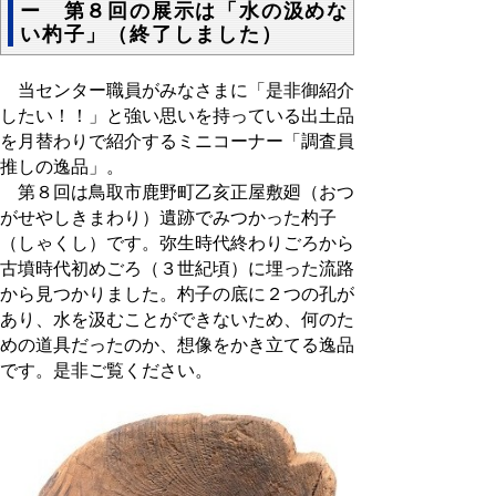
ー 第８回の展示は「水の汲めな
い杓子」（終了しました）
当センター職員がみなさまに「是非御紹介
したい！！」と強い思いを持っている出土品
を月替わりで紹介するミニコーナー「調査員
推しの逸品」。
第８回は鳥取市鹿野町乙亥正屋敷廻（おつ
がせやしきまわり）遺跡でみつかった杓子
（しゃくし）です。弥生時代終わりごろから
古墳時代初めごろ（３世紀頃）に埋った流路
から見つかりました。杓子の底に２つの孔が
あり、水を汲むことができないため、何のた
めの道具だったのか、想像をかき立てる逸品
です。是非ご覧ください。