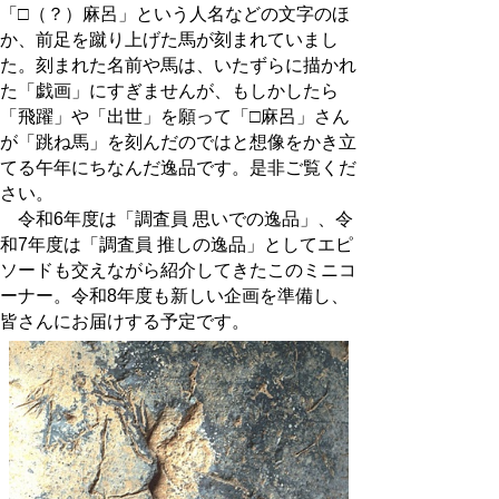
「□（？）麻呂」という人名などの文字のほ
か、前足を蹴り上げた馬が刻まれていまし
た。刻まれた名前や馬は、いたずらに描かれ
た「戯画」にすぎませんが、もしかしたら
「飛躍」や「出世」を願って「□麻呂」さん
が「跳ね馬」を刻んだのではと想像をかき立
てる午年にちなんだ逸品です。是非ご覧くだ
さい。
令和6年度は「調査員 思いでの逸品」、令
和7年度は「調査員 推しの逸品」としてエピ
ソードも交えながら紹介してきたこのミニコ
ーナー。令和8年度も新しい企画を準備し、
皆さんにお届けする予定です。