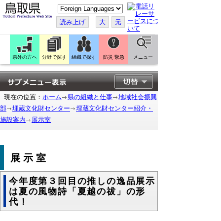
こ
の
ペ
読み上げ
大
元
ー
ジ
を
翻
訳
県外の方へ
分野で探す
組織で探す
防災 緊急
メニュー
す
る
現在の位置：
ホーム
県の組織と仕事
地域社会振興
部
埋蔵文化財センター
埋蔵文化財センター紹介・
施設案内
展示室
展示室
今年度第３回目の推しの逸品展示
は夏の風物詩「夏越の祓」の形
代！