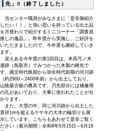
先」‼（終了しました）
当センター職員がみなさまに「是非御紹介
したい！！」と強い思いを持っている出土品
を月替わりで紹介するミニコーナー「調査員
推しの逸品」。昨年度から実施し、ご好評を
いただきましたので、今年度も継続していき
ます。
栄えある今年度の第1回目は、本高弓ノ木
遺跡（鳥取市）でみつかった木製の鍬先で
す。縄文時代晩期から弥生時代前期の河川跡
（約2900～2400年前）から出土しており、
山陰最古級の農具です。刃先部分には補修用
の孔があいており、大事に使われたことが分
かります。
また、大雪の中、同じ河川跡から出土した
直径1mを超えるケヤキの大木の輪切りも展
示しています。こちらもあわせて是非ご覧く
ださい（展示期間：令和8年5月15日～6月18