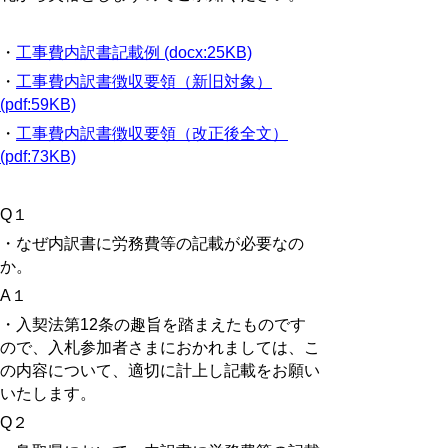
・
工事費内訳書記載例 (docx:25KB)
・
工事費内訳書徴収要領（新旧対象）
(pdf:59KB)
・
工事費内訳書徴収要領（改正後全文）
(pdf:73KB)
Q
１
・なぜ内訳書に労務費等の記載が必要なの
か。
A
１
・入契法第
12
条の趣旨を踏まえたものです
ので、入札参加者さまにおかれましては、こ
の内容について、適切に計上し記載をお願い
いたします。
Q
２