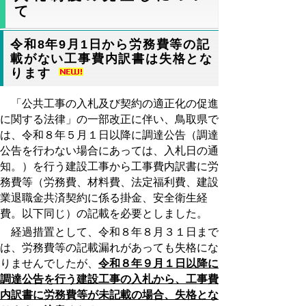
て
令和8年9月1日から労務費等の記
載がない工事費内訳書は失格とな
ります
「公共工事の入札及び契約の適正化の促進
に関する法律」の一部改正に伴い、鳥取県で
は、令和８年５月１日以降に調達公告（調達
公告を行わない場合にあっては、入札日の通
知。）を行う建設工事から工事費内訳書に労
務費等（労務費、材料費、法定福利費、建設
業退職金共済契約に係る掛金、安全衛生経
費。以下同じ）の記載を必要としました。
経過措置として、令和８年８月３１日まで
は、労務費等の記載漏れがあっても失格にな
りませんでしたが、
令和８年９月１日以降に
調達公告を行う建設工事の入札から、工事費
内訳書に労務費等が未記載の場合、失格とな