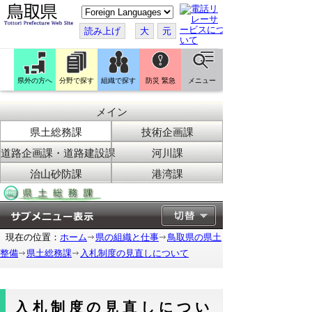
こ
の
ペ
読み上げ
大
元
ー
ジ
を
翻
訳
県外の方へ
分野で探す
組織で探す
防災 緊急
メニュー
す
る
メイン
県土総務課
技術企画課
道路企画課・道路建設課
河川課
治山砂防課
港湾課
現在の位置：
ホーム
県の組織と仕事
鳥取県の県土
整備
県土総務課
入札制度の見直しについて
入札制度の見直しについ