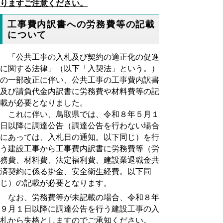
りますご注意ください。
工事費内訳書への労務費等の記載
について
「公共工事の入札及び契約の適正化の促進
に関する法律」（以下「入契法」という。）
の一部改正に伴い、公共工事の工事費内訳書
及び請負代金内訳書に労務費や材料費等の記
載が必要となりました。
これに伴い、鳥取県では、令和８年５月１
日以降に調達公告（調達公告を行わない場合
にあっては、入札日の通知。以下同じ）を行
う建設工事から工事費内訳書に労務費等（労
務費、材料費、法定福利費、建設業退職金共
済契約に係る掛金、安全衛生経費。以下同
じ）の記載が必要となります。
なお、労務費等が未記載の場合
、令和８年
９月１日以降に調達公告を行う建設工事の入
札から失格としますのでご承知ください。