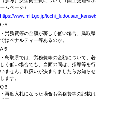
（参考）安全衛生費について（国土交通省ホ
ームページ）
https://www.mlit.go.jp/tochi_fudousan_kensetsugyo/const/anzen
Q５
・労務費等の金額が著しく低い場合、鳥取県
ではペナルティー等あるのか。
A５
・鳥取県では、労務費等の金額について、著
しく低い場合でも、当面の間は、指導等を行
いません。取扱いが決まりましたらお知らせ
します。
Q６
・再度入札になった場合も労務費等の記載は
必要か。
A６
・再度入札の場合も同様に記載が必要です。
Q７
・請負契約書の請負代金内訳書にも労務費等