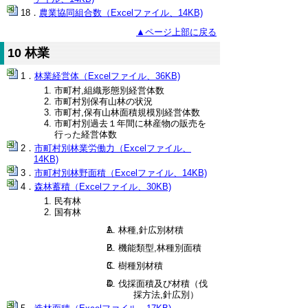
農業協同組合数（Excelファイル、14KB)
▲ページ上部に戻る
10 林業
林業経営体（Excelファイル、36KB)
市町村,組織形態別経営体数
市町村別保有山林の状況
市町村,保有山林面積規模別経営体数
市町村別過去１年間に林産物の販売を
行った経営体数
市町村別林業労働力（Excelファイル、
14KB)
市町村別林野面積（Excelファイル、14KB)
森林蓄積（Excelファイル、30KB)
民有林
国有林
A. 林種,針広別材積
B. 機能類型,林種別面積
C. 樹種別材積
D. 伐採面積及び材積（伐
採方法,針広別）