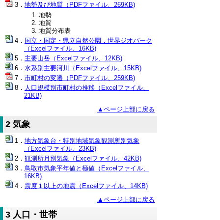
地勢及び地質（PDFファイル、269KB)
地勢
地質
地質分布表
国立・国定・県立自然公園，世界ジオパーク
（Excelファイル、16KB)
主要山岳（Excelファイル、12KB)
水系別主要河川（Excelファイル、15KB)
市町村の変遷（PDFファイル、259KB)
人口規模別市町村の推移（Excelファイル、
21KB)
▲ページ上部に戻る
2 気象
地方気象台・特別地域気象観測所別気象
（Excelファイル、23KB)
観測所月別気象（Excelファイル、42KB)
鳥取市気象平年値と極値（Excelファイル、
16KB)
震度１以上の地震（Excelファイル、14KB)
▲ページ上部に戻る
3 人口・世帯