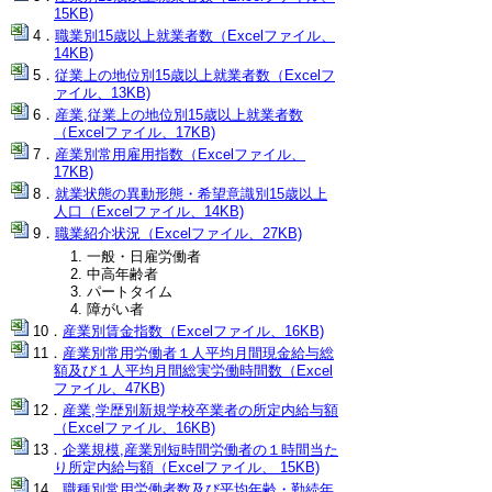
15KB)
職業別15歳以上就業者数（Excelファイル、
14KB)
従業上の地位別15歳以上就業者数（Excelフ
ァイル、13KB)
産業,従業上の地位別15歳以上就業者数
（Excelファイル、17KB)
産業別常用雇用指数（Excelファイル、
17KB)
就業状態の異動形態・希望意識別15歳以上
人口（Excelファイル、14KB)
職業紹介状況（Excelファイル、27KB)
一般・日雇労働者
中高年齢者
パートタイム
障がい者
産業別賃金指数（Excelファイル、16KB)
産業別常用労働者１人平均月間現金給与総
額及び１人平均月間総実労働時間数（Excel
ファイル、47KB)
産業,学歴別新規学校卒業者の所定内給与額
（Excelファイル、16KB)
企業規模,産業別短時間労働者の１時間当た
り所定内給与額（Excelファイル、 15KB)
職種別常用労働者数及び平均年齢・勤続年