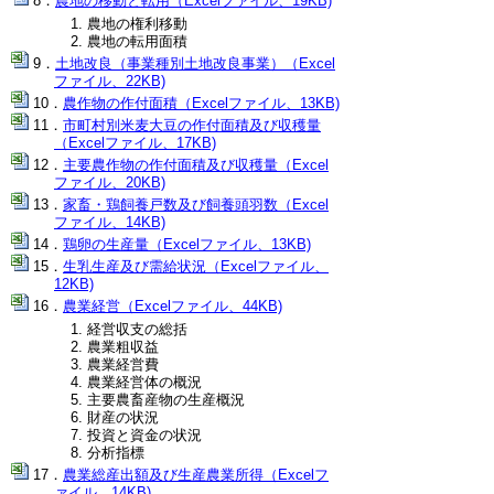
農地の移動と転用（Excelファイル、19KB)
農地の権利移動
農地の転用面積
土地改良（事業種別土地改良事業）（Excel
ファイル、22KB)
農作物の作付面積（Excelファイル、13KB)
市町村別米麦大豆の作付面積及び収穫量
（Excelファイル、17KB)
主要農作物の作付面積及び収穫量（Excel
ファイル、20KB)
家畜・鶏飼養戸数及び飼養頭羽数（Excel
ファイル、14KB)
鶏卵の生産量（Excelファイル、13KB)
生乳生産及び需給状況（Excelファイル、
12KB)
農業経営（Excelファイル、44KB)
経営収支の総括
農業粗収益
農業経営費
農業経営体の概況
主要農畜産物の生産概況
財産の状況
投資と資金の状況
分析指標
農業総産出額及び生産農業所得（Excelフ
ァイル、14KB)