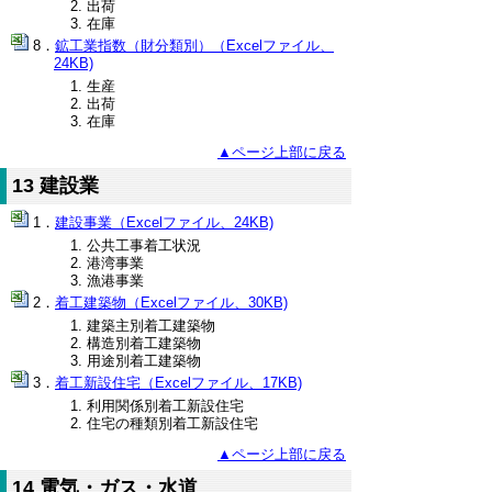
出荷
在庫
鉱工業指数（財分類別）（Excelファイル、
24KB)
生産
出荷
在庫
▲ページ上部に戻る
13 建設業
建設事業（Excelファイル、24KB)
公共工事着工状況
港湾事業
漁港事業
着工建築物（Excelファイル、30KB)
建築主別着工建築物
構造別着工建築物
用途別着工建築物
着工新設住宅（Excelファイル、17KB)
利用関係別着工新設住宅
住宅の種類別着工新設住宅
▲ページ上部に戻る
14 電気・ガス・水道