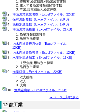
市町村,経営組織別漁業経営体数
主とする漁業種類別経営体数
専業,規模別個人経営体数
海面漁業就業者数（Excelファイル、22KB)
保有漁船隻数（Excelファイル、20KB)
漁種別漁船数（Excelファイル、17KB)
海面漁業漁獲量（Excelファイル、21KB)
漁業種類別漁獲量
魚種別漁獲量
内水面漁業経営体数（Excelファイル、
12KB)
内水面漁業漁獲量（Excelファイル、12KB)
水産物流通加工（Excelファイル、16KB)
主要魚種,用途別出荷量
品目別生産量
漁業経営（Excelファイル、22KB)
収支総括
収入
支出
漁業産出額（Excelファイル、21KB)
▲ページ上部に戻る
12 鉱工業