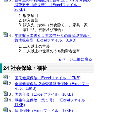
世帯主の年齢階級別１世帯当たり１か月間の
消費支出（総世帯）（Excelファイル、
26KB)
収支項目
購入形態
購入先（食料（外食除く）、家具・家
事用品、被服及び履物）
年間収入階級別１世帯当たりの資産現在高・
負債現在高（Excelファイル、31KB)
二人以上の世帯
二人以上の世帯のうち勤労者世帯
▲ページ上部に戻る
24 社会保障・福祉
国民健康保険（Excelファイル、17KB)
全国健康保険協会管掌健康保険（Excelファ
イル、18KB)
国民年金（Excelファイル、18KB)
厚生年金保険（第１号）（Excelファイル、
17KB)
雇用保険（Excelファイル、17KB)
介護保険（Excelファイル、16KB)
産業別労働者災害補償保険給付状況（Excel
ファイル、18KB)