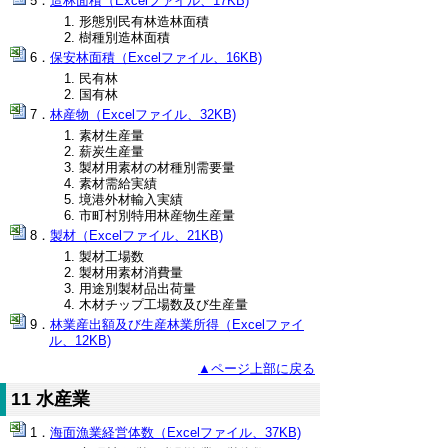
造林面積（Excelファイル、17KB)
形態別民有林造林面積
樹種別造林面積
保安林面積（Excelファイル、16KB)
民有林
国有林
林産物（Excelファイル、32KB)
素材生産量
薪炭生産量
製材用素材の材種別需要量
素材需給実績
境港外材輸入実績
市町村別特用林産物生産量
製材（Excelファイル、21KB)
製材工場数
製材用素材消費量
用途別製材品出荷量
木材チップ工場数及び生産量
林業産出額及び生産林業所得（Excelファイ
ル、12KB)
▲ページ上部に戻る
11 水産業
海面漁業経営体数（Excelファイル、37KB)