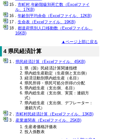
市町村,年齢階級別死亡数（Excelファイ
ル、17KB)
年齢別平均余命（Excelファイル、12KB)
生命表（Excelファイル、19KB)
都道府県別人口移動数（Excelファイル、
16KB)
▲ページ上部に戻る
4 県民経済計算
県民経済計算（Excelファイル、45KB)
県（国）民経済計算関連指標
県内総生産勘定（生産側と支出側）
経済活動別県内総生産（名目）
県民所得・県民可処分所得の分配
県内総生産（支出側、名目）
県内総生産（支出側、実質：連鎖方
式）
県内総生産（支出側、デフレーター：
連鎖方式）
市町村民経済計算（Excelファイル、13KB)
産業連関表（Excelファイル、25KB)
生産者価格評価表
投入係数表