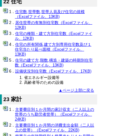
22 住宅
住宅数,世帯数,世帯人員及び住宅の規模
（Excelファイル、13KB)
居住世帯の有無別住宅数（Excelファイル、
12KB)
住宅の種類・建て方別住宅数（Excelファイ
ル、12KB)
住宅の所有関係,建て方別専用住宅数及び１
住宅当たり延べ面積（Excelファイル、
13KB)
住宅の建て方,階数,構造・建築の時期別住宅
数（Excelファイル、13KB)
設備状況別住宅数（Excelファイル、17KB)
省エネルギー設備等
高齢者等のための設備
▲ページ上部に戻る
23 家計
主要費目別１か月間の家計収支（二人以上の
世帯のうち勤労者世帯）（Excelファイル、
24KB)
主要費目別１か月間の消費支出金額（二人以
上の世帯）（Excelファイル、22KB)