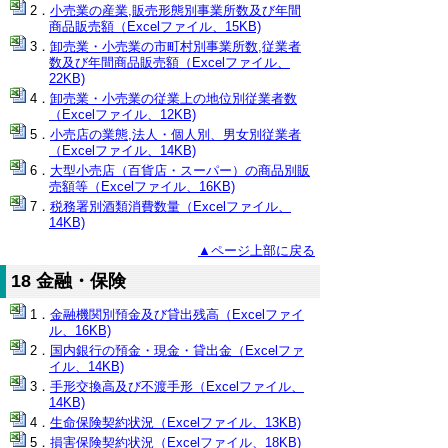
小売業の産業,販売形態別事業所数及び年間
商品販売額（Excelファイル、15KB)
卸売業・小売業の市町村別事業所数,従業者
数及び年間商品販売額（Excelファイル、
22KB)
卸売業・小売業の従業上の地位別従業者数
（Excelファイル、12KB)
小売店の業態,法人・個人別、男女別従業者
（Excelファイル、14KB)
大型小売店（百貨店・スーパー）の商品別販
売額等（Excelファイル、16KB)
税務署別酒類消費数量（Excelファイル、
14KB)
▲ページ上部に戻る
18 金融・保険
金融機関別預金及び貸出残高（Excelファイ
ル、16KB)
国内銀行の預金・現金・貸出金（Excelファ
イル、14KB)
手形交換高及び不渡手形（Excelファイル、
14KB)
生命保険契約状況（Excelファイル、13KB)
損害保険契約状況（Excelファイル、18KB)