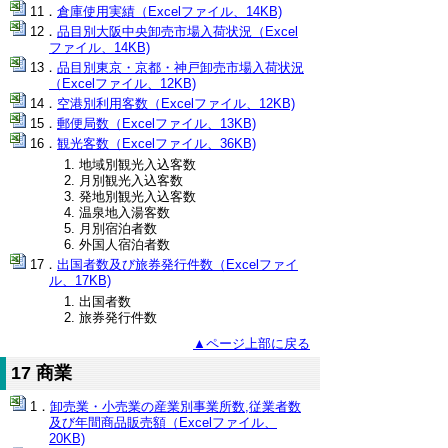
倉庫使用実績（Excelファイル、14KB)
品目別大阪中央卸売市場入荷状況（Excel
ファイル、14KB)
品目別東京・京都・神戸卸売市場入荷状況
（Excelファイル、12KB)
空港別利用客数（Excelファイル、12KB)
郵便局数（Excelファイル、13KB)
観光客数（Excelファイル、36KB)
地域別観光入込客数
月別観光入込客数
発地別観光入込客数
温泉地入湯客数
月別宿泊者数
外国人宿泊者数
出国者数及び旅券発行件数（Excelファイ
ル、17KB)
出国者数
旅券発行件数
▲ページ上部に戻る
17 商業
卸売業・小売業の産業別事業所数,従業者数
及び年間商品販売額（Excelファイル、
20KB)