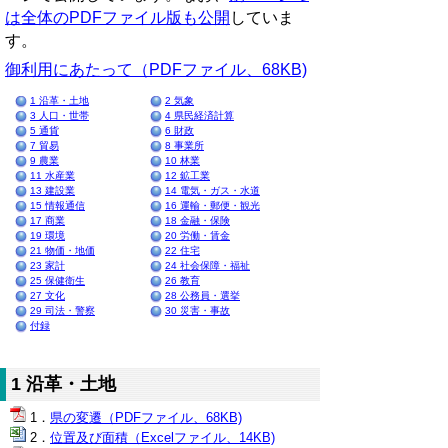
は全体のPDFファイル版も公開
していま
す。
御利用にあたって（PDFファイル、68KB)
1 沿革・土地
2 気象
3 人口・世帯
4 県民経済計算
5 通貨
6 財政
7 貿易
8 事業所
9 農業
10 林業
11 水産業
12 鉱工業
13 建設業
14 電気・ガス・水道
15 情報通信
16 運輸・郵便・観光
17 商業
18 金融・保険
19 環境
20 労働・賃金
21 物価・地価
22 住宅
23 家計
24 社会保障・福祉
25 保健衛生
26 教育
27 文化
28 公務員・選挙
29 司法・警察
30 災害・事故
付録
1 沿革・土地
県の変遷（PDFファイル、68KB)
位置及び面積（Excelファイル、14KB)