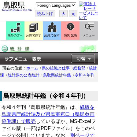
こ
の
ペ
読み上げ
大
元
ー
ジ
を
翻
訳
県外の方へ
分野で探す
組織で探す
防災 緊急
メニュー
す
る
現在の位置：
ホーム
県の組織と仕事
総務部
統計
課
統計課の公表統計
鳥取県統計年鑑
令和４年刊
鳥取県統計年鑑（令和４年刊）
令和４年刊『鳥取県統計年鑑』は、
紙版を
鳥取県庁統計課及び県民室窓口（県民参画
協働課）で販売
しているほか、MS-Excelフ
ァイル版（一部はPDFファイル）をこのペ
ージで公開しています。なお、
別ページで