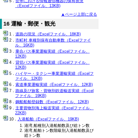
世帯における情報通信機器の保有状況
（Excelファイル、13KB)
▲ページ上部に戻る
16 運輸・郵便・観光
道路の現況（Excelファイル、18KB)
市町村,車種別保有自動車数（Excelファイ
ル、16KB)
乗合バス事業運輸実績（Excelファイル、
12KB)
貸切バス事業運輸実績（Excelファイル、
12KB)
ハイヤー・タクシー事業運輸実績（Excelフ
ァイル、12KB)
索道事業運輸実績（Excelファイル、12KB)
路線及び旅客・貨物別鉄道輸送実績（Excel
ファイル、19KB)
鋼船船舶登録数（Excelファイル、12KB)
主要貨物別海上輸送実績（Excelファイル、
22KB)
入港船舶（Excelファイル、19KB)
港湾,船種別入港船舶数及び総トン数
港湾,船舶トン数階級別入港船舶数及び
総トン数