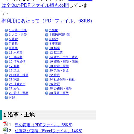
は全体のPDFファイル版も公開
していま
す。
御利用にあたって（PDFファイル、68KB)
1 沿革・土地
2 気象
3 人口・世帯
4 県民経済計算
5 通貨
6 財政
7 貿易
8 事業所
9 農業
10 林業
11 水産業
12 鉱工業
13 建設業
14 電気・ガス・水道
15 情報通信
16 運輸・郵便・観光
17 商業
18 金融・保険
19 環境
20 労働・賃金
21 物価・地価
22 住宅
23 家計
24 社会保障・福祉
25 保健衛生
26 教育
27 文化
28 公務員・選挙
29 司法・警察
30 災害・事故
付録
1 沿革・土地
県の変遷（PDFファイル、68KB)
位置及び面積（Excelファイル、14KB)