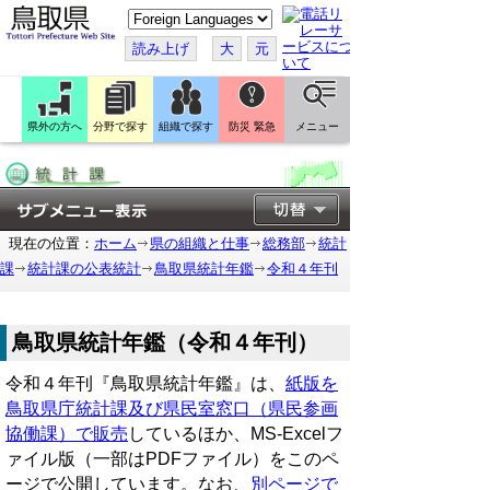
こ
の
ペ
読み上げ
大
元
ー
ジ
を
翻
訳
県外の方へ
分野で探す
組織で探す
防災 緊急
メニュー
す
る
現在の位置：
ホーム
県の組織と仕事
総務部
統計
課
統計課の公表統計
鳥取県統計年鑑
令和４年刊
鳥取県統計年鑑（令和４年刊）
令和４年刊『鳥取県統計年鑑』は、
紙版を
鳥取県庁統計課及び県民室窓口（県民参画
協働課）で販売
しているほか、MS-Excelフ
ァイル版（一部はPDFファイル）をこのペ
ージで公開しています。なお、
別ページで