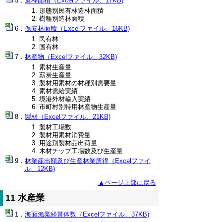
造林面積（Excelファイル、17KB)
形態別民有林造林面積
樹種別造林面積
保安林面積（Excelファイル、16KB)
民有林
国有林
林産物（Excelファイル、32KB)
素材生産量
薪炭生産量
製材用素材の材種別需要量
素材需給実績
境港外材輸入実績
市町村別特用林産物生産量
製材（Excelファイル、21KB)
製材工場数
製材用素材消費量
用途別製材品出荷量
木材チップ工場数及び生産量
林業産出額及び生産林業所得（Excelファイ
ル、12KB)
▲ページ上部に戻る
11 水産業
海面漁業経営体数（Excelファイル、37KB)