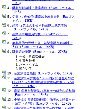
15KB)
職業別15歳以上就業者数（Excelファイル、
14KB)
従業上の地位別15歳以上就業者数（Excelフ
ァイル、13KB)
産業,従業上の地位別15歳以上就業者数
（Excelファイル、17KB)
産業別常用雇用指数（Excelファイル、
17KB)
就業状態の異動形態・希望意識別15歳以上
人口（Excelファイル、14KB)
職業紹介状況（Excelファイル、27KB)
一般・日雇労働者
中高年齢者
パートタイム
障がい者
産業別賃金指数（Excelファイル、16KB)
産業別常用労働者１人平均月間現金給与総
額及び１人平均月間総実労働時間数（Excel
ファイル、47KB)
産業,学歴別新規学校卒業者の所定内給与額
（Excelファイル、16KB)
企業規模,産業別短時間労働者の１時間当た
り所定内給与額（Excelファイル、 15KB)
職種別常用労働者数及び平均年齢・勤続年