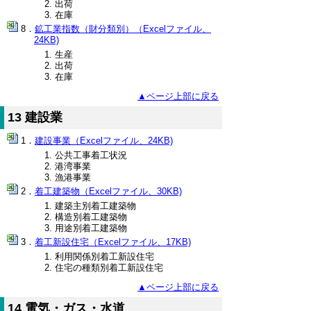
出荷
在庫
鉱工業指数（財分類別）（Excelファイル、
24KB)
生産
出荷
在庫
▲ページ上部に戻る
13 建設業
建設事業（Excelファイル、24KB)
公共工事着工状況
港湾事業
漁港事業
着工建築物（Excelファイル、30KB)
建築主別着工建築物
構造別着工建築物
用途別着工建築物
着工新設住宅（Excelファイル、17KB)
利用関係別着工新設住宅
住宅の種類別着工新設住宅
▲ページ上部に戻る
14 電気・ガス・水道