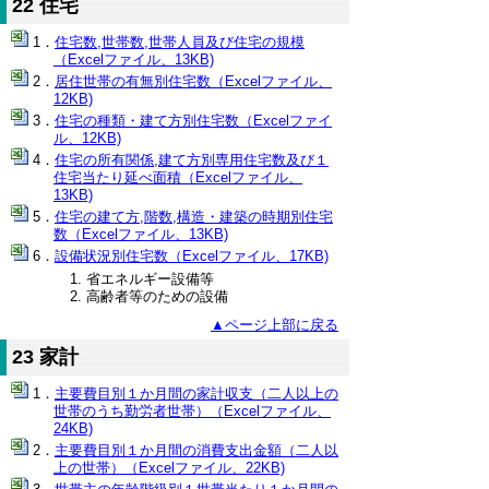
22 住宅
住宅数,世帯数,世帯人員及び住宅の規模
（Excelファイル、13KB)
居住世帯の有無別住宅数（Excelファイル、
12KB)
住宅の種類・建て方別住宅数（Excelファイ
ル、12KB)
住宅の所有関係,建て方別専用住宅数及び１
住宅当たり延べ面積（Excelファイル、
13KB)
住宅の建て方,階数,構造・建築の時期別住宅
数（Excelファイル、13KB)
設備状況別住宅数（Excelファイル、17KB)
省エネルギー設備等
高齢者等のための設備
▲ページ上部に戻る
23 家計
主要費目別１か月間の家計収支（二人以上の
世帯のうち勤労者世帯）（Excelファイル、
24KB)
主要費目別１か月間の消費支出金額（二人以
上の世帯）（Excelファイル、22KB)