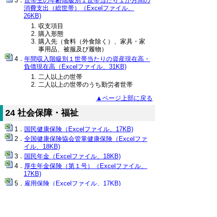
世帯主の年齢階級別１世帯当たり１か月間の
消費支出（総世帯）（Excelファイル、
26KB)
収支項目
購入形態
購入先（食料（外食除く）、家具・家
事用品、被服及び履物）
年間収入階級別１世帯当たりの資産現在高・
負債現在高（Excelファイル、31KB)
二人以上の世帯
二人以上の世帯のうち勤労者世帯
▲ページ上部に戻る
24 社会保障・福祉
国民健康保険（Excelファイル、17KB)
全国健康保険協会管掌健康保険（Excelファ
イル、18KB)
国民年金（Excelファイル、18KB)
厚生年金保険（第１号）（Excelファイル、
17KB)
雇用保険（Excelファイル、17KB)
介護保険（Excelファイル、16KB)
産業別労働者災害補償保険給付状況（Excel
ファイル、18KB)