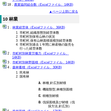
農業協同組合数（Excelファイル、14KB)
▲ページ上部に戻る
10 林業
林業経営体（Excelファイル、36KB)
市町村,組織形態別経営体数
市町村別保有山林の状況
市町村,保有山林面積規模別経営体数
市町村別過去１年間に林産物の販売を
行った経営体数
市町村別林業労働力（Excelファイル、
14KB)
市町村別林野面積（Excelファイル、14KB)
森林蓄積（Excelファイル、30KB)
民有林
国有林
A. 林種,針広別材積
B. 機能類型,林種別面積
C. 樹種別材積
D. 伐採面積及び材積（伐
採方法,針広別）