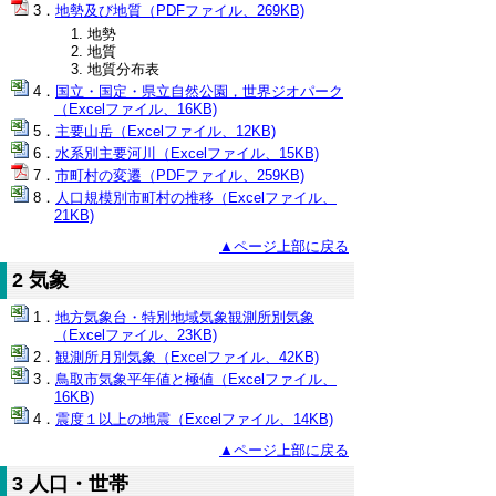
地勢及び地質（PDFファイル、269KB)
地勢
地質
地質分布表
国立・国定・県立自然公園，世界ジオパーク
（Excelファイル、16KB)
主要山岳（Excelファイル、12KB)
水系別主要河川（Excelファイル、15KB)
市町村の変遷（PDFファイル、259KB)
人口規模別市町村の推移（Excelファイル、
21KB)
▲ページ上部に戻る
2 気象
地方気象台・特別地域気象観測所別気象
（Excelファイル、23KB)
観測所月別気象（Excelファイル、42KB)
鳥取市気象平年値と極値（Excelファイル、
16KB)
震度１以上の地震（Excelファイル、14KB)
▲ページ上部に戻る
3 人口・世帯