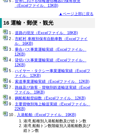
世帯における情報通信機器の保有状況
（Excelファイル、13KB)
▲ページ上部に戻る
16 運輸・郵便・観光
道路の現況（Excelファイル、18KB)
市町村,車種別保有自動車数（Excelファイ
ル、16KB)
乗合バス事業運輸実績（Excelファイル、
12KB)
貸切バス事業運輸実績（Excelファイル、
12KB)
ハイヤー・タクシー事業運輸実績（Excelフ
ァイル、12KB)
索道事業運輸実績（Excelファイル、12KB)
路線及び旅客・貨物別鉄道輸送実績（Excel
ファイル、19KB)
鋼船船舶登録数（Excelファイル、12KB)
主要貨物別海上輸送実績（Excelファイル、
22KB)
入港船舶（Excelファイル、19KB)
港湾,船種別入港船舶数及び総トン数
港湾,船舶トン数階級別入港船舶数及び
総トン数