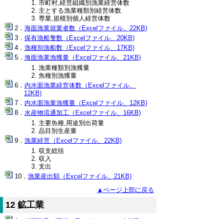
市町村,経営組織別漁業経営体数
主とする漁業種類別経営体数
専業,規模別個人経営体数
海面漁業就業者数（Excelファイル、22KB)
保有漁船隻数（Excelファイル、20KB)
漁種別漁船数（Excelファイル、17KB)
海面漁業漁獲量（Excelファイル、21KB)
漁業種類別漁獲量
魚種別漁獲量
内水面漁業経営体数（Excelファイル、
12KB)
内水面漁業漁獲量（Excelファイル、12KB)
水産物流通加工（Excelファイル、16KB)
主要魚種,用途別出荷量
品目別生産量
漁業経営（Excelファイル、22KB)
収支総括
収入
支出
漁業産出額（Excelファイル、21KB)
▲ページ上部に戻る
12 鉱工業