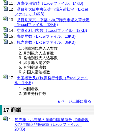
倉庫使用実績（Excelファイル、14KB)
品目別大阪中央卸売市場入荷状況（Excel
ファイル、14KB)
品目別東京・京都・神戸卸売市場入荷状況
（Excelファイル、12KB)
空港別利用客数（Excelファイル、12KB)
郵便局数（Excelファイル、13KB)
観光客数（Excelファイル、36KB)
地域別観光入込客数
月別観光入込客数
発地別観光入込客数
温泉地入湯客数
月別宿泊者数
外国人宿泊者数
出国者数及び旅券発行件数（Excelファイ
ル、17KB)
出国者数
旅券発行件数
▲ページ上部に戻る
17 商業
卸売業・小売業の産業別事業所数,従業者数
及び年間商品販売額（Excelファイル、
20KB)