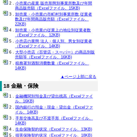
小売業の産業,販売形態別事業所数及び年間
商品販売額（Excelファイル、15KB)
卸売業・小売業の市町村別事業所数,従業者
数及び年間商品販売額（Excelファイル、
22KB)
卸売業・小売業の従業上の地位別従業者数
（Excelファイル、12KB)
小売店の業態,法人・個人別、男女別従業者
（Excelファイル、14KB)
大型小売店（百貨店・スーパー）の商品別販
売額等（Excelファイル、16KB)
税務署別酒類消費数量（Excelファイル、
14KB)
▲ページ上部に戻る
18 金融・保険
金融機関別預金及び貸出残高（Excelファイ
ル、16KB)
国内銀行の預金・現金・貸出金（Excelファ
イル、14KB)
手形交換高及び不渡手形（Excelファイル、
14KB)
生命保険契約状況（Excelファイル、13KB)
損害保険契約状況（Excelファイル、18KB)