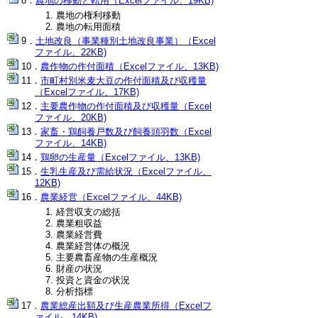
農地の移動と転用（Excelファイル、19KB)
農地の権利移動
農地の転用面積
土地改良（事業種別土地改良事業）（Excel
ファイル、22KB)
農作物の作付面積（Excelファイル、13KB)
市町村別米麦大豆の作付面積及び収穫量
（Excelファイル、17KB)
主要農作物の作付面積及び収穫量（Excel
ファイル、20KB)
家畜・鶏飼養戸数及び飼養頭羽数（Excel
ファイル、14KB)
鶏卵の生産量（Excelファイル、13KB)
生乳生産及び需給状況（Excelファイル、
12KB)
農業経営（Excelファイル、44KB)
経営収支の総括
農業粗収益
農業経営費
農業経営体の概況
主要農畜産物の生産概況
財産の状況
投資と資金の状況
分析指標
農業総産出額及び生産農業所得（Excelフ
ァイル、14KB)