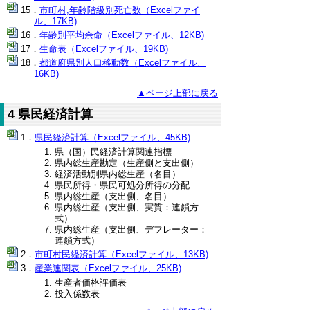
市町村,年齢階級別死亡数（Excelファイ
ル、17KB)
年齢別平均余命（Excelファイル、12KB)
生命表（Excelファイル、19KB)
都道府県別人口移動数（Excelファイル、
16KB)
▲ページ上部に戻る
4 県民経済計算
県民経済計算（Excelファイル、45KB)
県（国）民経済計算関連指標
県内総生産勘定（生産側と支出側）
経済活動別県内総生産（名目）
県民所得・県民可処分所得の分配
県内総生産（支出側、名目）
県内総生産（支出側、実質：連鎖方
式）
県内総生産（支出側、デフレーター：
連鎖方式）
市町村民経済計算（Excelファイル、13KB)
産業連関表（Excelファイル、25KB)
生産者価格評価表
投入係数表