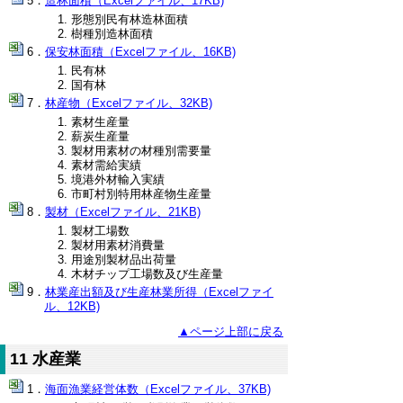
造林面積（Excelファイル、17KB)
形態別民有林造林面積
樹種別造林面積
保安林面積（Excelファイル、16KB)
民有林
国有林
林産物（Excelファイル、32KB)
素材生産量
薪炭生産量
製材用素材の材種別需要量
素材需給実績
境港外材輸入実績
市町村別特用林産物生産量
製材（Excelファイル、21KB)
製材工場数
製材用素材消費量
用途別製材品出荷量
木材チップ工場数及び生産量
林業産出額及び生産林業所得（Excelファイ
ル、12KB)
▲ページ上部に戻る
11 水産業
海面漁業経営体数（Excelファイル、37KB)