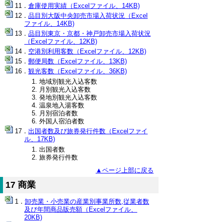
倉庫使用実績（Excelファイル、14KB)
品目別大阪中央卸売市場入荷状況（Excel
ファイル、14KB)
品目別東京・京都・神戸卸売市場入荷状況
（Excelファイル、12KB)
空港別利用客数（Excelファイル、12KB)
郵便局数（Excelファイル、13KB)
観光客数（Excelファイル、36KB)
地域別観光入込客数
月別観光入込客数
発地別観光入込客数
温泉地入湯客数
月別宿泊者数
外国人宿泊者数
出国者数及び旅券発行件数（Excelファイ
ル、17KB)
出国者数
旅券発行件数
▲ページ上部に戻る
17 商業
卸売業・小売業の産業別事業所数,従業者数
及び年間商品販売額（Excelファイル、
20KB)