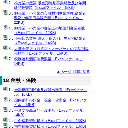
小売業の産業,販売形態別事業所数及び年間
商品販売額（Excelファイル、15KB)
卸売業・小売業の市町村別事業所数,従業者
数及び年間商品販売額（Excelファイル、
22KB)
卸売業・小売業の従業上の地位別従業者数
（Excelファイル、12KB)
小売店の業態,法人・個人別、男女別従業者
（Excelファイル、14KB)
大型小売店（百貨店・スーパー）の商品別販
売額等（Excelファイル、16KB)
税務署別酒類消費数量（Excelファイル、
14KB)
▲ページ上部に戻る
18 金融・保険
金融機関別預金及び貸出残高（Excelファイ
ル、16KB)
国内銀行の預金・現金・貸出金（Excelファ
イル、14KB)
手形交換高及び不渡手形（Excelファイル、
14KB)
生命保険契約状況（Excelファイル、13KB)
損害保険契約状況（Excelファイル、18KB)