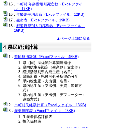
市町村,年齢階級別死亡数（Excelファイ
ル、17KB)
年齢別平均余命（Excelファイル、12KB)
生命表（Excelファイル、19KB)
都道府県別人口移動数（Excelファイル、
16KB)
▲ページ上部に戻る
4 県民経済計算
県民経済計算（Excelファイル、45KB)
県（国）民経済計算関連指標
県内総生産勘定（生産側と支出側）
経済活動別県内総生産（名目）
県民所得・県民可処分所得の分配
県内総生産（支出側、名目）
県内総生産（支出側、実質：連鎖方
式）
県内総生産（支出側、デフレーター：
連鎖方式）
市町村民経済計算（Excelファイル、13KB)
産業連関表（Excelファイル、25KB)
生産者価格評価表
投入係数表