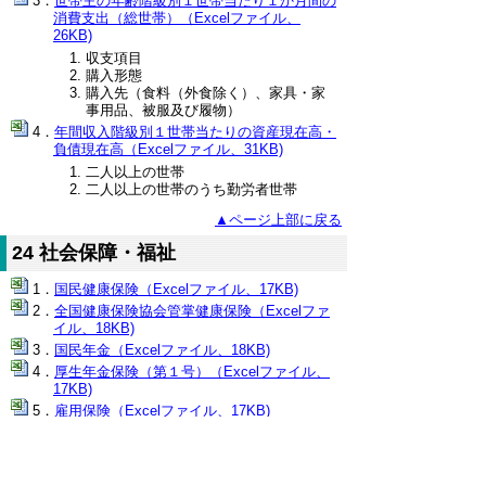
世帯主の年齢階級別１世帯当たり１か月間の
消費支出（総世帯）（Excelファイル、
26KB)
収支項目
購入形態
購入先（食料（外食除く）、家具・家
事用品、被服及び履物）
年間収入階級別１世帯当たりの資産現在高・
負債現在高（Excelファイル、31KB)
二人以上の世帯
二人以上の世帯のうち勤労者世帯
▲ページ上部に戻る
24 社会保障・福祉
国民健康保険（Excelファイル、17KB)
全国健康保険協会管掌健康保険（Excelファ
イル、18KB)
国民年金（Excelファイル、18KB)
厚生年金保険（第１号）（Excelファイル、
17KB)
雇用保険（Excelファイル、17KB)
介護保険（Excelファイル、16KB)
産業別労働者災害補償保険給付状況（Excel
ファイル、18KB)