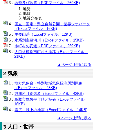
地勢及び地質（PDFファイル、269KB)
地勢
地質
地質分布表
国立・国定・県立自然公園，世界ジオパーク
（Excelファイル、16KB)
主要山岳（Excelファイル、12KB)
水系別主要河川（Excelファイル、15KB)
市町村の変遷（PDFファイル、259KB)
人口規模別市町村の推移（Excelファイル、
21KB)
▲ページ上部に戻る
2 気象
地方気象台・特別地域気象観測所別気象
（Excelファイル、23KB)
観測所月別気象（Excelファイル、42KB)
鳥取市気象平年値と極値（Excelファイル、
16KB)
震度１以上の地震（Excelファイル、14KB)
▲ページ上部に戻る
3 人口・世帯