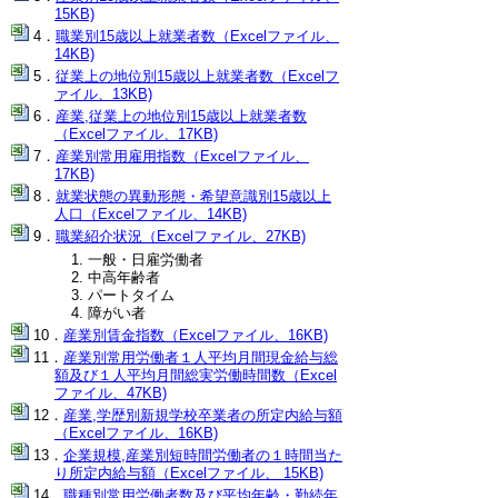
15KB)
職業別15歳以上就業者数（Excelファイル、
14KB)
従業上の地位別15歳以上就業者数（Excelフ
ァイル、13KB)
産業,従業上の地位別15歳以上就業者数
（Excelファイル、17KB)
産業別常用雇用指数（Excelファイル、
17KB)
就業状態の異動形態・希望意識別15歳以上
人口（Excelファイル、14KB)
職業紹介状況（Excelファイル、27KB)
一般・日雇労働者
中高年齢者
パートタイム
障がい者
産業別賃金指数（Excelファイル、16KB)
産業別常用労働者１人平均月間現金給与総
額及び１人平均月間総実労働時間数（Excel
ファイル、47KB)
産業,学歴別新規学校卒業者の所定内給与額
（Excelファイル、16KB)
企業規模,産業別短時間労働者の１時間当た
り所定内給与額（Excelファイル、 15KB)
職種別常用労働者数及び平均年齢・勤続年