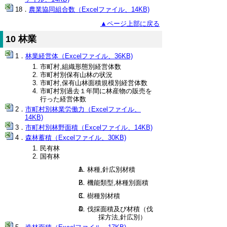
農業協同組合数（Excelファイル、14KB)
▲ページ上部に戻る
10 林業
林業経営体（Excelファイル、36KB)
市町村,組織形態別経営体数
市町村別保有山林の状況
市町村,保有山林面積規模別経営体数
市町村別過去１年間に林産物の販売を
行った経営体数
市町村別林業労働力（Excelファイル、
14KB)
市町村別林野面積（Excelファイル、14KB)
森林蓄積（Excelファイル、30KB)
民有林
国有林
A. 林種,針広別材積
B. 機能類型,林種別面積
C. 樹種別材積
D. 伐採面積及び材積（伐
採方法,針広別）