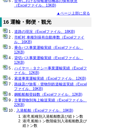
世帯における情報通信機器の保有状況
（Excelファイル、13KB)
▲ページ上部に戻る
16 運輸・郵便・観光
道路の現況（Excelファイル、18KB)
市町村,車種別保有自動車数（Excelファイ
ル、16KB)
乗合バス事業運輸実績（Excelファイル、
12KB)
貸切バス事業運輸実績（Excelファイル、
12KB)
ハイヤー・タクシー事業運輸実績（Excelフ
ァイル、12KB)
索道事業運輸実績（Excelファイル、12KB)
路線及び旅客・貨物別鉄道輸送実績（Excel
ファイル、19KB)
鋼船船舶登録数（Excelファイル、12KB)
主要貨物別海上輸送実績（Excelファイル、
22KB)
入港船舶（Excelファイル、19KB)
港湾,船種別入港船舶数及び総トン数
港湾,船舶トン数階級別入港船舶数及び
総トン数