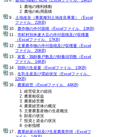
農地の移動と転用（Excelファイル、19KB)
農地の権利移動
農地の転用面積
土地改良（事業種別土地改良事業）（Excel
ファイル、22KB)
農作物の作付面積（Excelファイル、13KB)
市町村別米麦大豆の作付面積及び収穫量
（Excelファイル、17KB)
主要農作物の作付面積及び収穫量（Excel
ファイル、20KB)
家畜・鶏飼養戸数及び飼養頭羽数（Excel
ファイル、14KB)
鶏卵の生産量（Excelファイル、13KB)
生乳生産及び需給状況（Excelファイル、
12KB)
農業経営（Excelファイル、44KB)
経営収支の総括
農業粗収益
農業経営費
農業経営体の概況
主要農畜産物の生産概況
財産の状況
投資と資金の状況
分析指標
農業総産出額及び生産農業所得（Excelフ
ァイル、14KB)