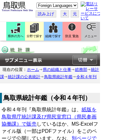
こ
の
ペ
読み上げ
大
元
ー
ジ
を
翻
訳
県外の方へ
分野で探す
組織で探す
防災 緊急
メニュー
す
る
現在の位置：
ホーム
県の組織と仕事
総務部
統計
課
統計課の公表統計
鳥取県統計年鑑
令和４年刊
鳥取県統計年鑑（令和４年刊）
令和４年刊『鳥取県統計年鑑』は、
紙版を
鳥取県庁統計課及び県民室窓口（県民参画
協働課）で販売
しているほか、MS-Excelフ
ァイル版（一部はPDFファイル）をこのペ
ージで公開しています。なお、
別ページで