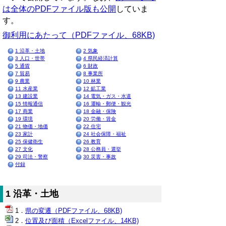
は全体のPDFファイル版も公開
していま
す。
御利用にあたって（PDFファイル、68KB)
1 沿革・土地
2 気象
3 人口・世帯
4 県民経済計算
5 通貨
6 財政
7 貿易
8 事業所
9 農業
10 林業
11 水産業
12 鉱工業
13 建設業
14 電気・ガス・水道
15 情報通信
16 運輸・郵便・観光
17 商業
18 金融・保険
19 環境
20 労働・賃金
21 物価・地価
22 住宅
23 家計
24 社会保障・福祉
25 保健衛生
26 教育
27 文化
28 公務員・選挙
29 司法・警察
30 災害・事故
付録
1 沿革・土地
県の変遷（PDFファイル、68KB)
位置及び面積（Excelファイル、14KB)