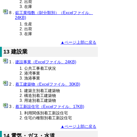
出荷
在庫
鉱工業指数（財分類別）（Excelファイル、
24KB)
生産
出荷
在庫
▲ページ上部に戻る
13 建設業
建設事業（Excelファイル、24KB)
公共工事着工状況
港湾事業
漁港事業
着工建築物（Excelファイル、30KB)
建築主別着工建築物
構造別着工建築物
用途別着工建築物
着工新設住宅（Excelファイル、17KB)
利用関係別着工新設住宅
住宅の種類別着工新設住宅
▲ページ上部に戻る
14 電気・ガス・水道