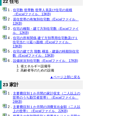
22 住宅
住宅数,世帯数,世帯人員及び住宅の規模
（Excelファイル、13KB)
居住世帯の有無別住宅数（Excelファイル、
12KB)
住宅の種類・建て方別住宅数（Excelファイ
ル、12KB)
住宅の所有関係,建て方別専用住宅数及び１
住宅当たり延べ面積（Excelファイル、
13KB)
住宅の建て方,階数,構造・建築の時期別住宅
数（Excelファイル、13KB)
設備状況別住宅数（Excelファイル、17KB)
省エネルギー設備等
高齢者等のための設備
▲ページ上部に戻る
23 家計
主要費目別１か月間の家計収支（二人以上の
世帯のうち勤労者世帯）（Excelファイル、
24KB)
主要費目別１か月間の消費支出金額（二人以
上の世帯）（Excelファイル、22KB)