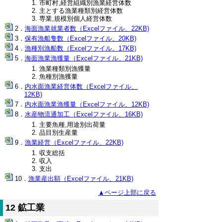
市町村,経営組織別漁業経営体数
主とする漁業種類別経営体数
専業,規模別個人経営体数
海面漁業就業者数（Excelファイル、22KB)
保有漁船隻数（Excelファイル、20KB)
漁種別漁船数（Excelファイル、17KB)
海面漁業漁獲量（Excelファイル、21KB)
漁業種類別漁獲量
魚種別漁獲量
内水面漁業経営体数（Excelファイル、
12KB)
内水面漁業漁獲量（Excelファイル、12KB)
水産物流通加工（Excelファイル、16KB)
主要魚種,用途別出荷量
品目別生産量
漁業経営（Excelファイル、22KB)
収支総括
収入
支出
漁業産出額（Excelファイル、21KB)
▲ページ上部に戻る
12 鉱工業