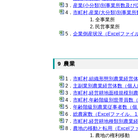
産業(小分類)別事業所数及び従
市町村,産業(大分類)別事業所数
全事業所
民営事業所
企業倒産状況（Excelファイル
9 農業
市町村,組織形態別農業経営体数
主副業別農業経営体数（個人経営
市町村,経営耕地面積規模別農業
市町村,年齢階級別世帯員数（農
年齢階級別農業従事者数（個人経
総農家数（Excelファイル、11
市町村,経営耕地種類別農業経営
農地の移動と転用（Excelファ
農地の権利移動