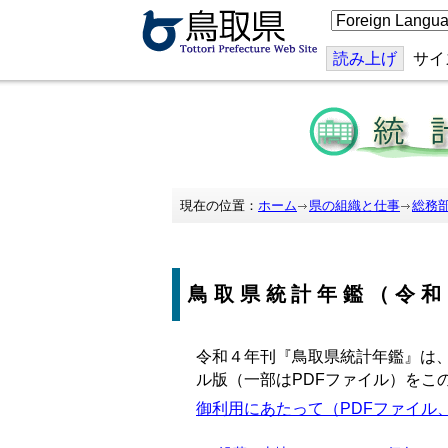
こ
の
ペ
ー
読み上げ
サイ
ジ
を
翻
訳
す
る
現在の位置：
ホーム
県の組織と仕事
総務
鳥取県統計年鑑（令和
令和４年刊『鳥取県統計年鑑』は
ル版（一部はPDFファイル）をこ
御利用にあたって（PDFファイル、6