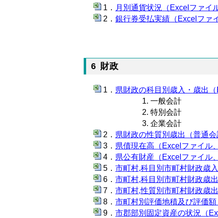
月別通貨状況（Excelファイル
銀行券受払実績（Excelファイ
6 財政
県財政の科目別歳入・歳出（Ex
一般会計
特別会計
企業会計
県財政の性質別歳出（普通会計）
県債現在高（Excelファイル、
県公有財産（Excelファイル、
市町村,科目別市町村財政歳入（
市町村,科目別市町村財政歳出（
市町村,性質別市町村財政歳出（
市町村別評価地積及び評価額（E
市郡部別固定資産の状況（Exc