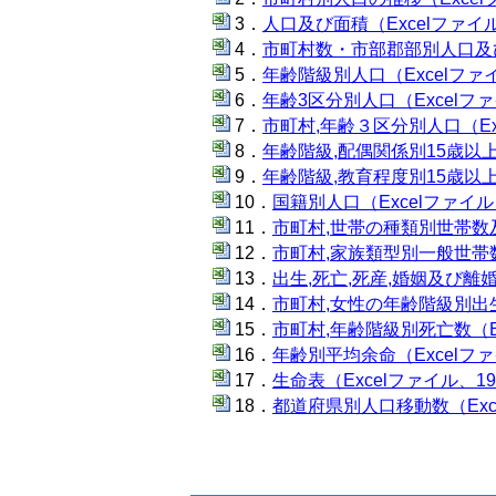
人口及び面積（Excelファイル
市町村数・市部郡部別人口及び面
年齢階級別人口（Excelファイ
年齢3区分別人口（Excelファ
市町村,年齢３区分別人口（Exc
年齢階級,配偶関係別15歳以上人
年齢階級,教育程度別15歳以上人
国籍別人口（Excelファイル、
市町村,世帯の種類別世帯数及
市町村,家族類型別一般世帯数（
出生,死亡,死産,婚姻及び離婚
市町村,女性の年齢階級別出生数
市町村,年齢階級別死亡数（Ex
年齢別平均余命（Excelファ
生命表（Excelファイル、19
都道府県別人口移動数（Exce