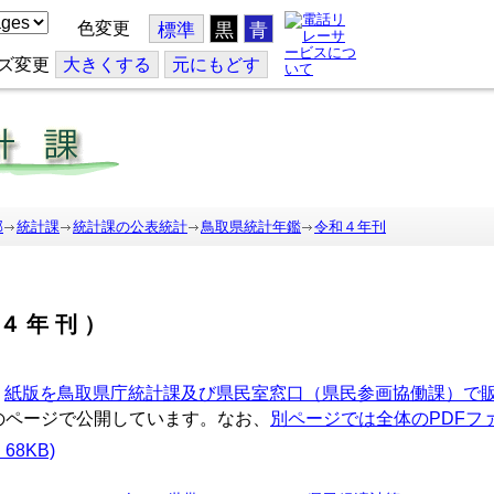
色変更
標準
黒
青
ズ変更
大
きくする
元
にもどす
部
統計課
統計課の公表統計
鳥取県統計年鑑
令和４年刊
４年刊）
、
紙版を鳥取県庁統計課及び県民室窓口（県民参画協働課）で
のページで公開しています。なお、
別ページでは全体のPDFフ
8KB)