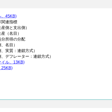
、45KB)
算関連指標
生産側と支出側）
生産（名目）
処分所得の分配
側、名目）
側、実質：連鎖方式）
側、デフレーター：連鎖方式）
イル、13KB)
25KB)