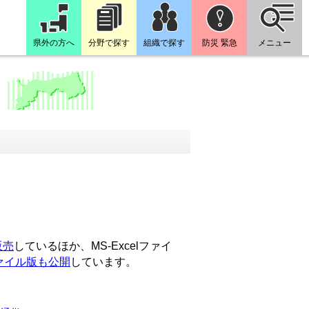
県外の方へ
分野で探す
組織で探す
防災 緊急
メニュー
販売
しているほか、MS-Excelファイ
ァイル版も公開
しています。