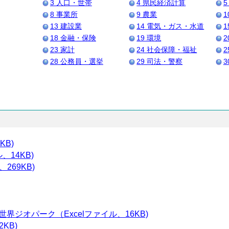
3 人口・世帯
4 県民経済計算
5
8 事業所
9 農業
1
13 建設業
14 電気・ガス・水道
1
18 金融・保険
19 環境
2
23 家計
24 社会保障・福祉
2
28 公務員・選挙
29 司法・警察
3
KB)
、14KB)
269KB)
ジオパーク（Excelファイル、16KB)
KB)