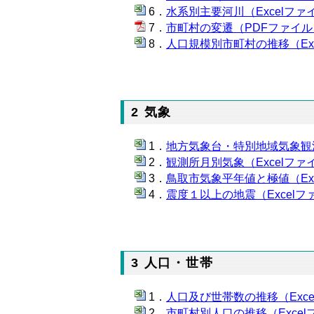
水系別主要河川（Excelファイ
市町村の変遷（PDFファイル、
人口規模別市町村の推移（Exc
2 気象
地方気象台・特別地域気象観測所
観測所月別気象（Excelファイ
鳥取市気象平年値と極値（Exc
震度１以上の地震（Excelファ
3 人口・世帯
人口及び世帯数の推移（Excel
市町村別人口の推移（Excelフ