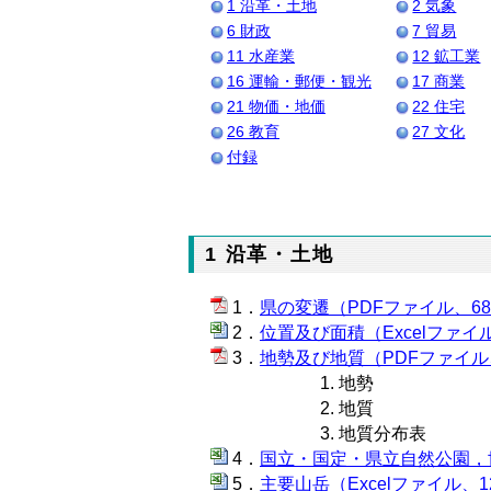
1 沿革・土地
2 気象
6 財政
7 貿易
11 水産業
12 鉱工業
16 運輸・郵便・観光
17 商業
21 物価・地価
22 住宅
26 教育
27 文化
付録
1 沿革・土地
県の変遷（PDFファイル、68
位置及び面積（Excelファイル
地勢及び地質（PDFファイル、
地勢
地質
地質分布表
国立・国定・県立自然公園，世界
主要山岳（Excelファイル、12