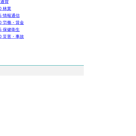
 通貨
0 林業
5 情報通信
0 労働・賃金
5 保健衛生
0 災害・事故