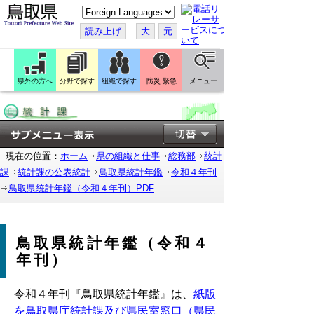
こ
の
ペ
読み上げ
大
元
ー
ジ
を
翻
訳
県外の方へ
分野で探す
組織で探す
防災 緊急
メニュー
す
る
現在の位置：
ホーム
県の組織と仕事
総務部
統計
課
統計課の公表統計
鳥取県統計年鑑
令和４年刊
鳥取県統計年鑑（令和４年刊）PDF
鳥取県統計年鑑（令和４
年刊）
令和４年刊『鳥取県統計年鑑』は、
紙版
を鳥取県庁統計課及び県民室窓口（県民