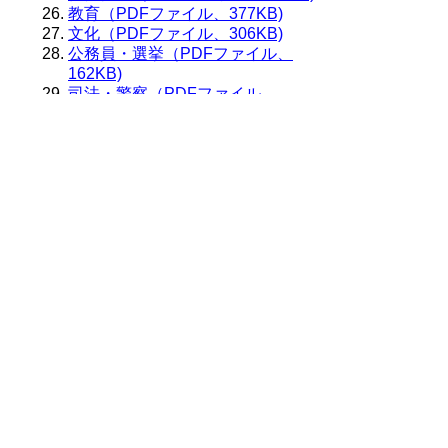
教育（PDFファイル、377KB)
文化（PDFファイル、306KB)
公務員・選挙（PDFファイル、
162KB)
司法・警察（PDFファイル、
471KB)
災害・事故（PDFファイル、
224KB)
付録（PDFファイル、187KB)
事項索引（PDFファイル、216KB)
奥付（PDFファイル、62KB)
御利用に当たって
当ホームページに掲載している統計データ等の一部
は、Excel形式、またはPDF形式で提供しています。閲
覧ソフトが必要な場合は、無償の
「Excel モバイルア
プリ」
、
「Excel Online」
、
「Adobe Acrobat
Reader」
などをご利用ください。
▲ページ上部に戻る
と
個人情報保護
|
リンクについて
|
著作権に
り