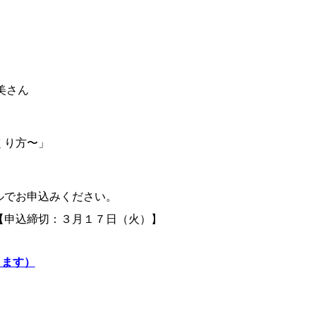
美さん
くり方〜」
ルでお申込みください。
【申込締切：３月１７日（火）】
きます）