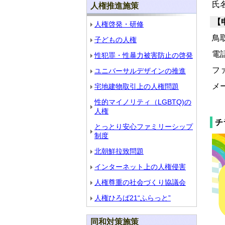
氏
人権推進施策
【
人権啓発・研修
鳥
子どもの人権
電話
性犯罪・性暴力被害防止の啓発
ファ
ユニバーサルデザインの推進
メール
宅地建物取引上の人権問題
性的マイノリティ（LGBTQ)の
人権
チ
とっとり安心ファミリーシップ
制度
北朝鮮拉致問題
インターネット上の人権侵害
人権尊重の社会づくり協議会
人権ひろば21“ふらっと”
同和対策施策