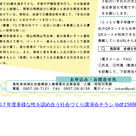
７年度多様な性を認め合う社会づくり講演会チラシ (pdf:1569K