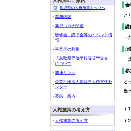
人権局のご案内
会
鳥取県の人権施策トップへ
と
業務内容
新型コロナ関連
講
研修会、講演会等のイベント情
一
報
演
事業等の募集
「鳥取県専修学校等奨学資金」
「
について
参
関連リンク
と
公益社団法人鳥取県人権文化セ
ンター
当
募集・案内
（
人権施策の考え方
（
人権施策の考え方