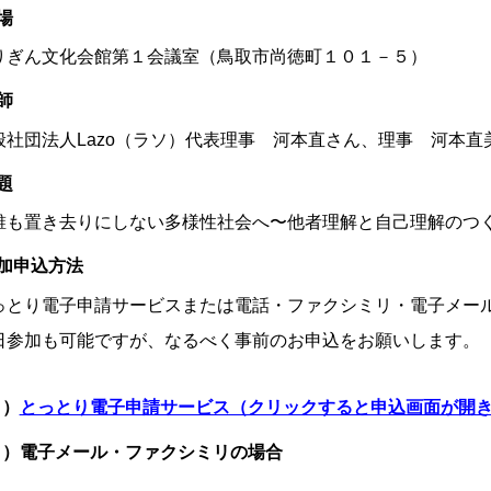
場
りぎん文化会館第１会議室（鳥取市尚徳町１０１－５）
師
般社団法人Lazo（ラソ）代表理事 河本直さん、理事 河本直
題
誰も置き去りにしない多様性社会へ〜他者理解と自己理解のつ
加申込方法
っとり電子申請サービスまたは電話・ファクシミリ・電子メー
日参加も可能ですが、なるべく事前のお申込をお願いします。
１）
とっとり電子申請サービス（クリックすると申込画面が開
２）電子メール・ファクシミリの場合