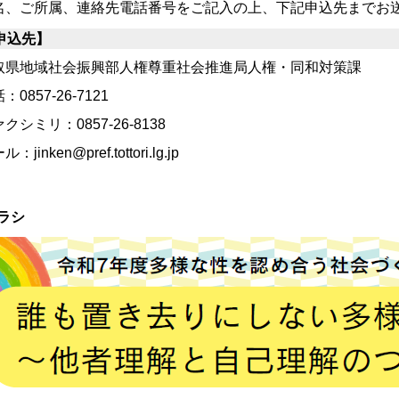
名、ご所属、連絡先電話番号をご記入の上、下記申込先までお
申込先】
取県地域社会振興部人権尊重社会推進局人権・同和対策課
：0857-26-7121
クシミリ：0857-26-8138
：jinken@pref.tottori.lg.jp
ラシ