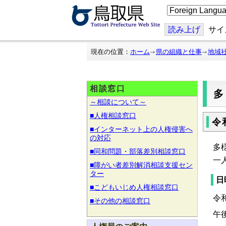
こ
の
ペ
ー
読み上げ
サイ
ジ
を
翻
現在の位置：
ホーム
県の組織と仕事
地域
訳
す
る
相談窓口
～相談について～
■人権相談窓口
令
■インターネット上の人権侵害へ
の対応
多
■同和問題・部落差別相談窓口
一
■障がい者差別解消相談支援セン
ター
日
■こどもいじめ人権相談窓口
令
■その他の相談窓口
午