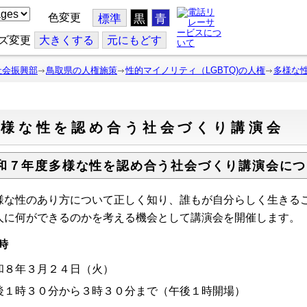
色変更
標準
黒
青
ズ変更
大
きくする
元
にもどす
社会振興部
鳥取県の人権施策
性的マイノリティ（LGBTQ)の人権
多様な
多様な性を認め合う社会づくり講演会
和７年度多様な性を認め合う社会づくり講演会につ
様な性のあり方について正しく知り、誰もが自分らしく生きる
人に何ができるのかを考える機会として講演会を開催します。
時
和８年３月２４日（火）
後１時３０分から３時３０分まで（午後１時開場）