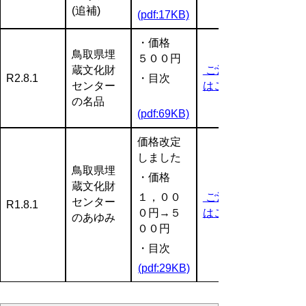
(追補)
(pdf:17KB)
・価格
鳥取県埋
５００円
蔵文化財
ご注文等
R2.8.1
・目次
センター
はこちら
の名品
(pdf:69KB)
価格改定
しました
鳥取県埋
・価格
蔵文化財
１，００
ご注文等
センター
R1.8.1
０円→５
はこちら
のあゆみ
００円
・目次
(pdf:29KB)