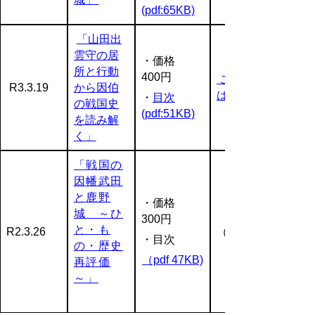
(pdf:65KB)
「山田出
雲守の居
・価格
所と行動
400円
ご注文等
R3.3.19
から因伯
はこちら
・
目次
の戦国史
(pdf:51KB)
を読み解
く」
「戦国の
因幡武田
と鹿野
・価格
城 ～ひ
300円
と・も
R2.3.26
（完売）
・目次
の・歴史
（pdf 47KB)
再評価
～」