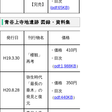
・目次
【完売】
(pdf:65KB)
青谷上寺地遺跡 図録・資料集
発行日
刊行物名
価格
・価格 410円
「楼観」
H19.3.30
・目次
再考
（
pdf:1,988KB
）
弥生時代
・価格 350円
「最長の
H20.8.28
垂木」の
・目次
発見と復
（
pdf:440KB
）
元