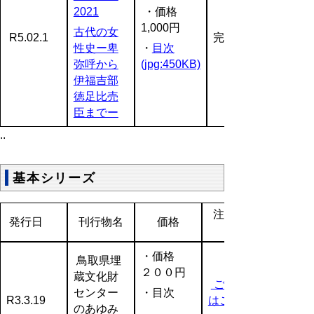
2021
・価格
1,000円
古代の女
R5.02.1
完売
性史ー卑
・
目次
弥呼から
(jpg:450KB)
伊福吉部
徳足比売
臣までー
..
基本シリーズ
注文方法
発行日
刊行物名
価格
・価格
鳥取県埋
２００円
蔵文化財
ご注文等
センター
・目次
R3.3.19
はこちら
のあゆみ