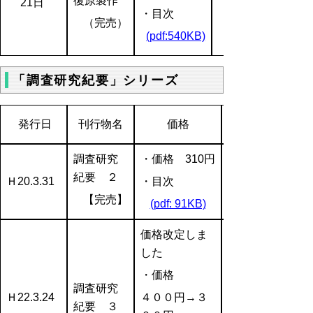
復原製作
21日
・目次
（完売）
(pdf:540KB)
「調査研究紀要」シリーズ
発行日
刊行物名
価格
調査研究
・価格 310円
紀要 ２
Ｈ20.3.31
・目次
【完売】
(pdf: 91KB)
価格改定しま
した
・価格
調査研究
Ｈ22.3.24
４００円→３
紀要 ３