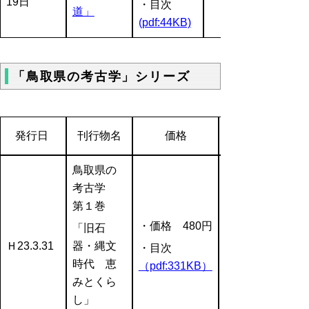
19日
・目次
道」
(pdf:44KB)
「鳥取県の考古学」シリーズ
発行日
刊行物名
価格
鳥取県の
考古学
第１巻
・価格 480円
「旧石
Ｈ23.3.31
器・縄文
・目次
時代 恵
（pdf:331KB）
みとくら
し」