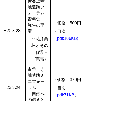
青谷上寺
地遺跡フ
ォーラム
資料集
・価格 500円
弥生の至
H20.8.28
宝
・目次
（pdf:106KB)
～花弁高
坏とその
背景～
(完売）
青谷上寺
地遺跡ミ
・価格 370円
ニフォー
H23.3.24
ラム
・目次
自然へ
（
pdf:71KB
）
の備えと
挑戦
青谷上寺