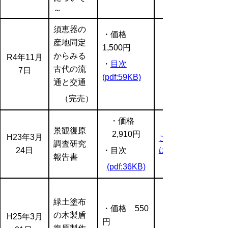
～
須恵器の
・価格
産地同定
1,500円
からみる
R4年11月
・
目次
（完売）
古代の流
7日
(pdf:59KB)
通と交通
（完売）
・価格
景観復原
2,910円
H23年3月
ご注文等
調査研究
はこちら
24日
・目次
報告書
(pdf:36KB)
緑土塗布
・価格 550
の木製盾
H25年3月
円
（完売）