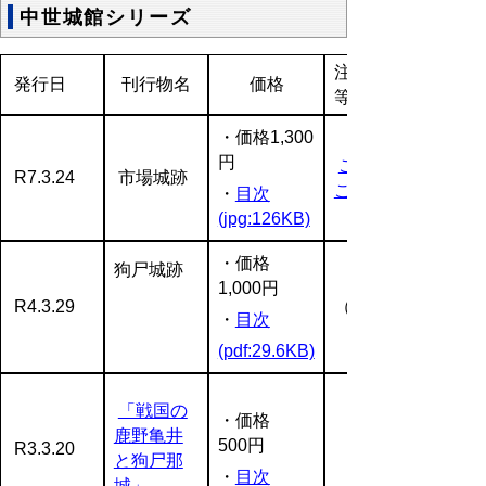
中世城館シリーズ
注文方法
発行日
刊行物名
価格
等
・価格1,300
円
ご注文は
R7.3.24
市場城跡
こちら
・
目次
(jpg:126KB)
・価格
狗尸城跡
1,000円
R4.3.29
（完売）
・
目次
(pdf:29.6KB)
「戦国の
・価格
鹿野亀井
500円
R3.3.20
（完売）
と狗尸那
・
目次
城」