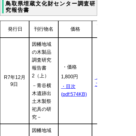
鳥取県埋蔵文化財センター調査研
究報告書
注文方法
発行日
刊行物名
価格
因幡地域
の木製品
調査研究
・価格
報告書
2（上）
1,800円
R7年12月
ご注文は
9日
こちら
－青谷横
・目次
木遺跡出
(pdf:574KB)
土木製祭
祀具の研
究－
因幡地域