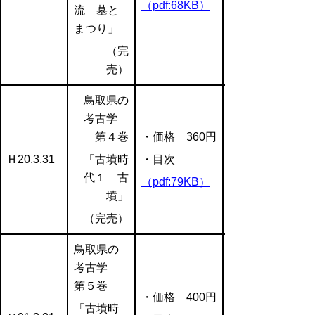
（pdf:68KB）
流 墓と
まつり」
（完
売）
鳥取県の
考古学
第４巻
・価格 360円
Ｈ20.3.31
「古墳時
・目次
代１ 古
（pdf:79KB）
墳」
（完売）
鳥取県の
考古学
第５巻
・価格 400円
「古墳時