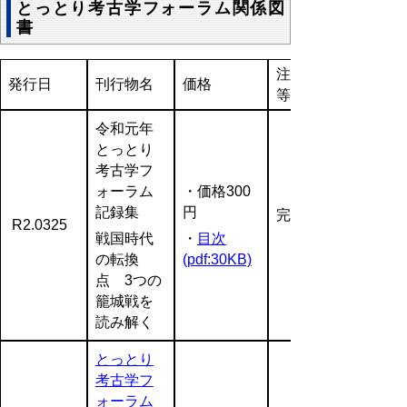
とっとり考古学フォーラム関係図
書
注文方法
発行日
刊行物名
価格
等
令和元年
とっとり
考古学フ
ォーラム
・価格300
記録集
円
完売
R2.0325
戦国時代
・
目次
の転換
(pdf:30KB)
点 3つの
籠城戦を
読み解く
とっとり
考古学フ
ォーラム