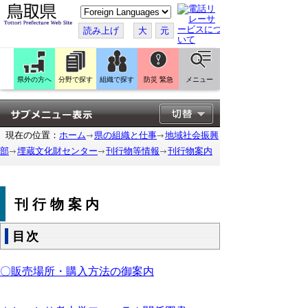
こ
の
ペ
読み上げ
大
元
ー
ジ
を
翻
訳
県外の方へ
分野で探す
組織で探す
防災 緊急
メニュー
す
る
現在の位置：
ホーム
県の組織と仕事
地域社会振興
部
埋蔵文化財センター
刊行物等情報
刊行物案内
刊行物案内
目次
〇販売場所・購入方法の御案内