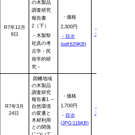
の木製品
調査研究
・価格
報告書
2（下）
2,300円
R7年12月
ご注文は
9日
こちら
－木製祭
・目次
祀具の考
(pdf:629KB)
古学・民
俗学的研
究－
因幡地域
の木製品
調査研究
・価格
報告書1.～
1,700円
R7年3月
自然環境
ご注文は
24日
の変遷と
こちら
・
目次
木材利用
(JPG:116KB)
との関係
について