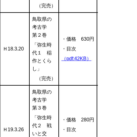
（完売）
鳥取県の
考古学
第２巻
・価格 630円
「弥生時
Ｈ18.3.20
・目次
代１ 稲
（pdf:42KB）
作とくら
し」
（完売）
鳥取県の
考古学
第３巻
「弥生時
・価格 280円
代２ 戦
Ｈ19.3.26
・目次
いと交