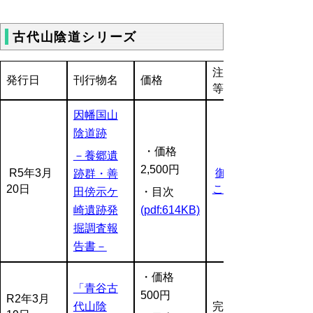
古代山陰道シリーズ
注文方法
発行日
刊行物名
価格
等
因幡国山
陰道跡
・価格
－養郷遺
2,500円
R5年3月
御注文は
跡群・善
20日
こちら
田傍示ケ
・目次
崎遺跡発
(pdf:614KB)
掘調査報
告書－
・価格
「青谷古
500円
R2年3月
代山陰
完売