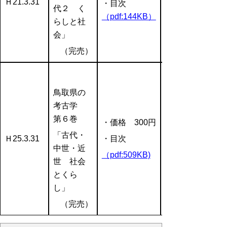
Ｈ21.3.31
・目次
代２ く
（pdf:144KB）
らしと社
会」
（完売）
鳥取県の
考古学
第６巻
・価格 300円
「古代・
Ｈ25.3.31
・目次
中世・近
（pdf:509KB)
世 社会
とくら
し」
（完売）