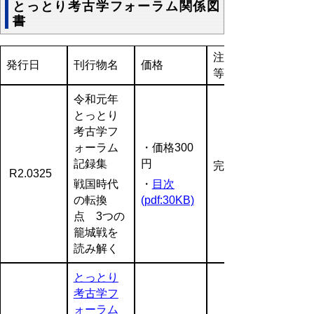
とっとり考古学フォーラム関係図
書
注文方法
発行日
刊行物名
価格
等
令和元年
とっとり
考古学フ
ォーラム
・価格300
記録集
円
完売
R2.0325
戦国時代
・
目次
の転換
(pdf:30KB)
点 3つの
籠城戦を
読み解く
とっとり
考古学フ
ォーラム