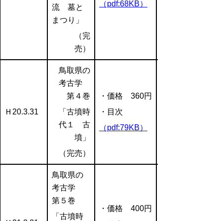
（pdf:68KB）
流 墓と
まつり」
（完
売）
鳥取県の
考古学
第４巻
・価格 360円
Ｈ20.3.31
「古墳時
・目次
代１ 古
（pdf:79KB）
墳」
（完売）
鳥取県の
考古学
第５巻
・価格 400円
「古墳時