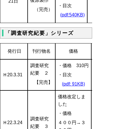
復原製作
21日
・目次
（完売）
(pdf:540KB)
「調査研究紀要」シリーズ
発行日
刊行物名
価格
調査研究
・価格 310円
紀要 ２
Ｈ20.3.31
・目次
【完売】
(pdf: 91KB)
価格改定しま
した
・価格
調査研究
Ｈ22.3.24
４００円→３
紀要 ３