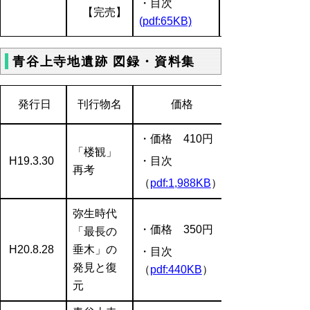
・目次
【完売】
(pdf:65KB)
青谷上寺地遺跡 図録・資料集
発行日
刊行物名
価格
・価格 410円
「楼観」
H19.3.30
・目次
再考
（
pdf:1,988KB
）
弥生時代
・価格 350円
「最長の
H20.8.28
垂木」の
・目次
発見と復
（
pdf:440KB
）
元