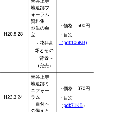
青谷上寺
地遺跡フ
ォーラム
資料集
・価格 500円
弥生の至
H20.8.28
宝
・目次
（pdf:106KB)
～花弁高
坏とその
背景～
(完売）
青谷上寺
地遺跡ミ
・価格 370円
ニフォー
H23.3.24
ラム
・目次
自然へ
（
pdf:71KB
）
の備えと
挑戦
青谷上寺