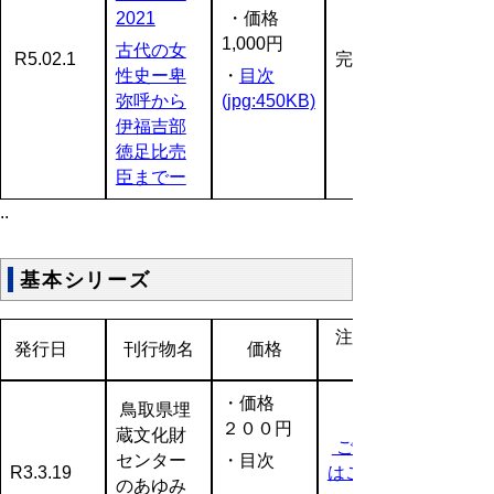
2021
・価格
1,000円
古代の女
R5.02.1
完売
性史ー卑
・
目次
弥呼から
(jpg:450KB)
伊福吉部
徳足比売
臣までー
..
基本シリーズ
注文方法
発行日
刊行物名
価格
・価格
鳥取県埋
２００円
蔵文化財
ご注文等
センター
・目次
R3.3.19
はこちら
のあゆみ