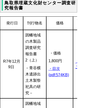
鳥取県埋蔵文化財センター調査研
究報告書
注文方法
発行日
刊行物名
価格
因幡地域
の木製品
調査研究
・価格
報告書
2（上）
1,800円
R7年12月
ご注文は
9日
こちら
－青谷横
・目次
木遺跡出
(pdf:574KB)
土木製祭
祀具の研
究－
因幡地域