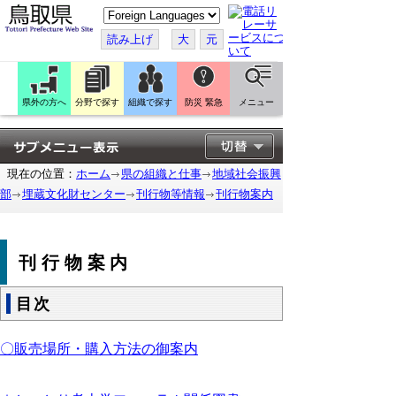
こ
の
ペ
読み上げ
大
元
ー
ジ
を
翻
訳
県外の方へ
分野で探す
組織で探す
防災 緊急
メニュー
す
る
現在の位置：
ホーム
県の組織と仕事
地域社会振興
部
埋蔵文化財センター
刊行物等情報
刊行物案内
刊行物案内
目次
〇販売場所・購入方法の御案内