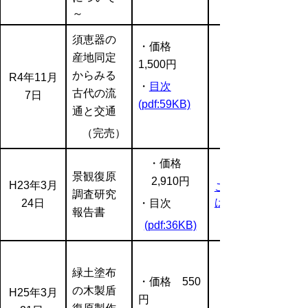
～
須恵器の
・価格
産地同定
1,500円
からみる
R4年11月
・
目次
（完売）
古代の流
7日
(pdf:59KB)
通と交通
（完売）
・価格
景観復原
2,910円
H23年3月
ご注文等
調査研究
はこちら
24日
・目次
報告書
(pdf:36KB)
緑土塗布
・価格 550
の木製盾
H25年3月
円
（完売）