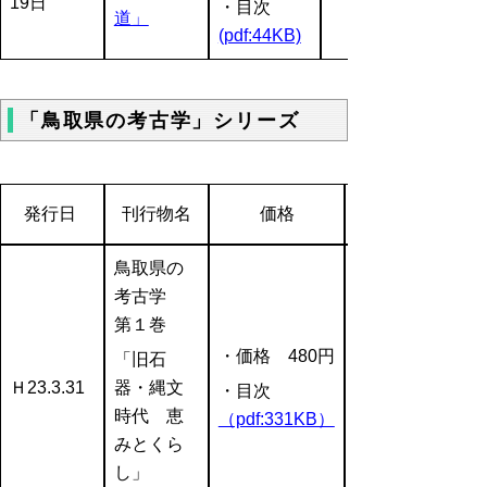
19日
・目次
道」
(pdf:44KB)
「鳥取県の考古学」シリーズ
発行日
刊行物名
価格
鳥取県の
考古学
第１巻
・価格 480円
「旧石
Ｈ23.3.31
器・縄文
・目次
時代 恵
（pdf:331KB）
みとくら
し」