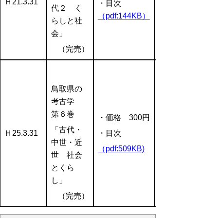
Ｈ21.3.31
・目次
代２ く
（pdf:144KB）
らしと社
会」
（完売）
鳥取県の
考古学
第６巻
・価格 300円
「古代・
Ｈ25.3.31
・目次
中世・近
（pdf:509KB)
世 社会
とくら
し」
（完売）