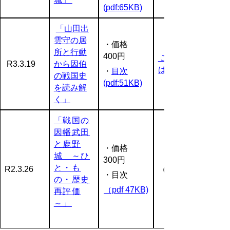
(pdf:65KB)
「山田出
雲守の居
・価格
所と行動
400円
ご注文等
R3.3.19
から因伯
はこちら
・
目次
の戦国史
(pdf:51KB)
を読み解
く」
「戦国の
因幡武田
と鹿野
・価格
城 ～ひ
300円
と・も
R2.3.26
（完売）
・目次
の・歴史
（pdf 47KB)
再評価
～」