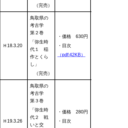
（完売）
鳥取県の
考古学
第２巻
・価格 630円
「弥生時
Ｈ18.3.20
・目次
代１ 稲
（pdf:42KB）
作とくら
し」
（完売）
鳥取県の
考古学
第３巻
「弥生時
・価格 280円
代２ 戦
Ｈ19.3.26
・目次
いと交