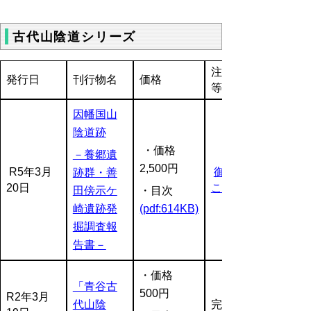
古代山陰道シリーズ
注文方法
発行日
刊行物名
価格
等
因幡国山
陰道跡
・価格
－養郷遺
2,500円
R5年3月
御注文は
跡群・善
20日
こちら
田傍示ケ
・目次
崎遺跡発
(pdf:614KB)
掘調査報
告書－
・価格
「青谷古
500円
R2年3月
代山陰
完売