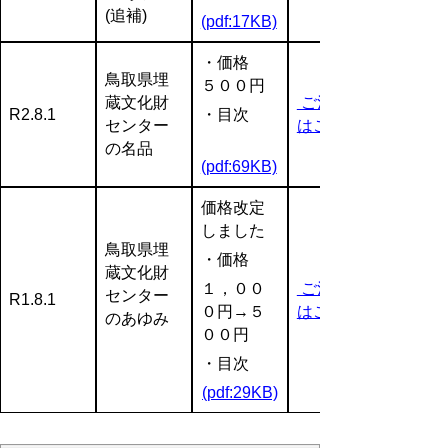
(追補)
(pdf:17KB)
・価格
鳥取県埋
５００円
蔵文化財
ご注文等
R2.8.1
・目次
センター
はこちら
の名品
(pdf:69KB)
価格改定
しました
鳥取県埋
・価格
蔵文化財
１，００
ご注文等
センター
R1.8.1
０円→５
はこちら
のあゆみ
００円
・目次
(pdf:29KB)