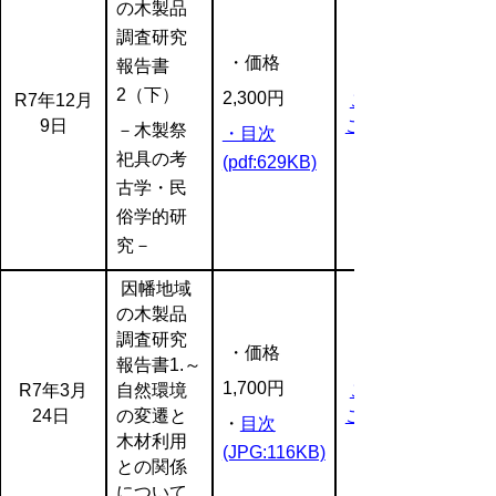
の木製品
調査研究
・価格
報告書
2（下）
2,300円
R7年12月
ご注文は
9日
こちら
－木製祭
・目次
祀具の考
(pdf:629KB)
古学・民
俗学的研
究－
因幡地域
の木製品
調査研究
・価格
報告書1.～
1,700円
R7年3月
自然環境
ご注文は
24日
の変遷と
こちら
・
目次
木材利用
(JPG:116KB)
との関係
について