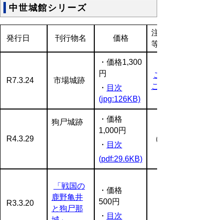
中世城館シリーズ
注文方法
発行日
刊行物名
価格
等
・価格1,300
円
ご注文は
R7.3.24
市場城跡
こちら
・
目次
(jpg:126KB)
・価格
狗尸城跡
1,000円
R4.3.29
（完売）
・
目次
(pdf:29.6KB)
「戦国の
・価格
鹿野亀井
500円
R3.3.20
（完売）
と狗尸那
・
目次
城」