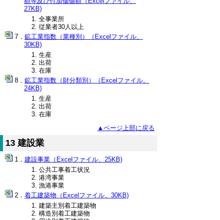
額等及び付加価値額（Excelファイル、
27KB)
全事業所
従業者30人以上
鉱工業指数（業種別）（Excelファイル、
30KB)
生産
出荷
在庫
鉱工業指数（財分類別）（Excelファイル、
24KB)
生産
出荷
在庫
▲ページ上部に戻る
13 建設業
建設事業（Excelファイル、25KB)
公共工事着工状況
港湾事業
漁港事業
着工建築物（Excelファイル、30KB)
建築主別着工建築物
構造別着工建築物