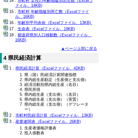
市町村,女性の年齢階級別出生数（Excelフ
ァイル、14KB)
市町村,年齢階級別死亡数（Excelファイ
ル、16KB)
年齢別平均余命（Excelファイル、13KB)
生命表（Excelファイル、19KB)
都道府県別人口移動数（Excelファイル、
16KB)
▲ページ上部に戻る
4 県民経済計算
県民経済計算（Excelファイル、42KB)
県（国）民経済計算関連指標
県内総生産勘定（生産側と支出側）
経済活動別県内総生産（名目）
県民所得
県内総生産（支出側）（名目）
県内総生産（支出側）（実質）
県内総生産（支出側）（デフレータ
ー）
市町村民経済計算（Excelファイル、13KB)
産業連関表（Excelファイル、26KB)
生産者価格評価表
投入係数表