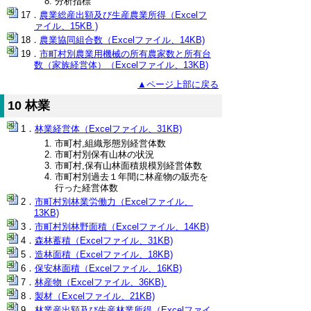
分析指標
農業総産出額及び生産農業所得（Excelフ
ァイル、15KB )
農業協同組合数（Excelファイル、14KB)
市町村別農業用機械の所有農家数と所有台
数（家族経営体）（Excelファイル、13KB)
▲ページ上部に戻る
10 林業
林業経営体（Excelファイル、31KB)
市町村,組織形態別経営体数
市町村別保有山林の状況
市町村,保有山林面積規模別経営体数
市町村別過去１年間に林産物の販売を
行った経営体数
市町村別林業労働力（Excelファイル、
13KB)
市町村別林野面積（Excelファイル、14KB)
森林蓄積（Excelファイル、31KB)
造林面積（Excelファイル、18KB)
保安林面積（Excelファイル、16KB)
林産物（Excelファイル、36KB)
製材（Excelファイル、21KB)
林業産出額及び生産林業所得（Excelファイ