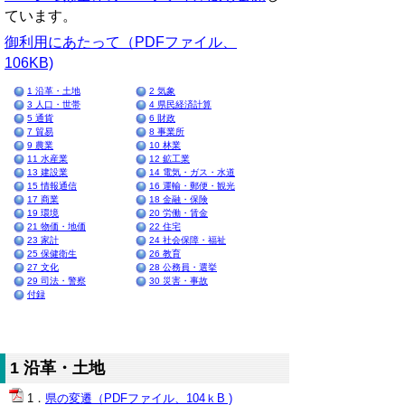
ています。
御利用にあたって（PDFファイル、
106KB)
1 沿革・土地
2 気象
3 人口・世帯
4 県民経済計算
5 通貨
6 財政
7 貿易
8 事業所
9 農業
10 林業
11 水産業
12 鉱工業
13 建設業
14 電気・ガス・水道
15 情報通信
16 運輸・郵便・観光
17 商業
18 金融・保険
19 環境
20 労働・賃金
21 物価・地価
22 住宅
23 家計
24 社会保障・福祉
25 保健衛生
26 教育
27 文化
28 公務員・選挙
29 司法・警察
30 災害・事故
付録
1 沿革・土地
県の変遷（PDFファイル、104ｋB )