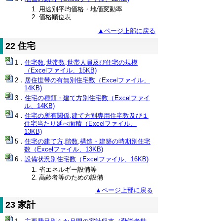
用途別平均価格・地価変動率
価格順位表
▲ページ上部に戻る
22 住宅
住宅数,世帯数,世帯人員及び住宅の規模
（Excelファイル、15KB)
居住世帯の有無別住宅数（Excelファイル、
14KB)
住宅の種類・建て方別住宅数（Excelファイ
ル、14KB)
住宅の所有関係,建て方別専用住宅数及び１
住宅当たり延べ面積（Excelファイル、
13KB)
住宅の建て方,階数,構造・建築の時期別住宅
数（Excelファイル、13KB)
設備状況別住宅数（Excelファイル、16KB)
省エネルギー設備等
高齢者等のための設備
▲ページ上部に戻る
23 家計