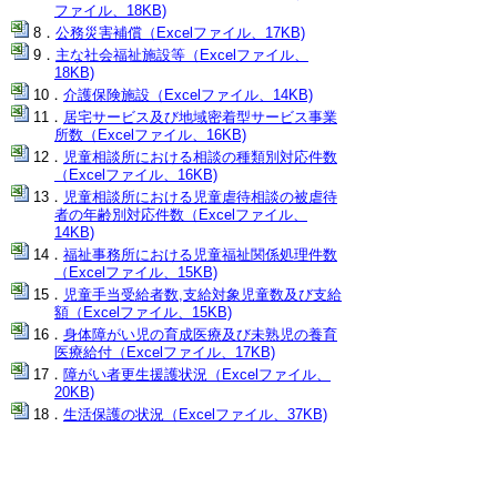
ファイル、18KB)
公務災害補償（Excelファイル、17KB)
主な社会福祉施設等（Excelファイル、
18KB)
介護保険施設（Excelファイル、14KB)
居宅サービス及び地域密着型サービス事業
所数（Excelファイル、16KB)
児童相談所における相談の種類別対応件数
（Excelファイル、16KB)
児童相談所における児童虐待相談の被虐待
者の年齢別対応件数（Excelファイル、
14KB)
福祉事務所における児童福祉関係処理件数
（Excelファイル、15KB)
児童手当受給者数,支給対象児童数及び支給
額（Excelファイル、15KB)
身体障がい児の育成医療及び未熟児の養育
医療給付（Excelファイル、17KB)
障がい者更生援護状況（Excelファイル、
20KB)
生活保護の状況（Excelファイル、37KB)
被保護世帯数及び実人員
扶助別人員
生活保護開始世帯数及び廃止世帯数