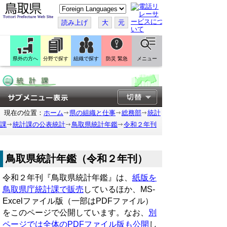
こ
の
ペ
読み上げ
大
元
ー
ジ
を
翻
訳
県外の方へ
分野で探す
組織で探す
防災 緊急
メニュー
す
る
現在の位置：
ホーム
県の組織と仕事
総務部
統計
課
統計課の公表統計
鳥取県統計年鑑
令和２年刊
鳥取県統計年鑑（令和２年刊）
令和２年刊『鳥取県統計年鑑』は、
紙版を
鳥取県庁統計課で販売
しているほか、MS-
Excelファイル版（一部はPDFファイル）
をこのページで公開しています。なお、
別
ページでは全体のPDFファイル版も公開
し