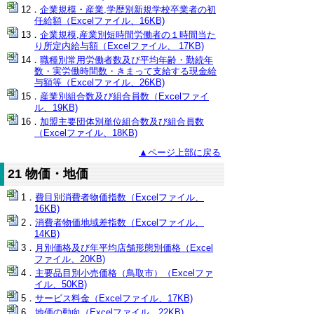
企業規模・産業,学歴別新規学校卒業者の初
任給額（Excelファイル、16KB)
企業規模,産業別短時間労働者の１時間当た
り所定内給与額（Excelファイル、 17KB)
職種別常用労働者数及び平均年齢・勤続年
数・実労働時間数・きまって支給する現金給
与額等（Excelファイル、26KB)
産業別組合数及び組合員数（Excelファイ
ル、19KB)
加盟主要団体別単位組合数及び組合員数
（Excelファイル、18KB)
▲ページ上部に戻る
21 物価・地価
費目別消費者物価指数（Excelファイル、
16KB)
消費者物価地域差指数（Excelファイル、
14KB)
月別価格及び年平均店舗形態別価格（Excel
ファイル、20KB)
主要品目別小売価格（鳥取市）（Excelファ
イル、50KB)
サービス料金（Excelファイル、17KB)
地価の動向（Excelファイル、22KB)