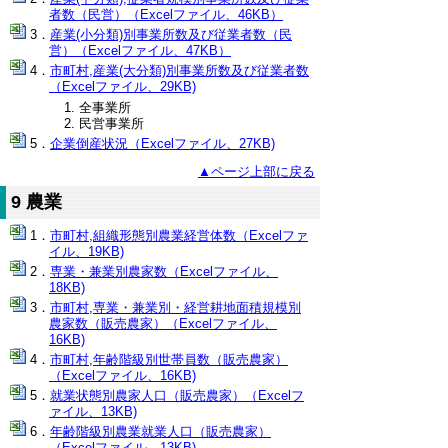
者数（民営）（Excelファイル、46KB）
産業(小分類)別事業所数及び従業者数（民
営）（Excelファイル、47KB）
市町村,産業(大分類)別事業所数及び従業者数
（Excelファイル、29KB)
全事業所
民営事業所
企業倒産状況（Excelファイル、27KB)
▲ページ上部に戻る
9 農業
市町村,組織形態別農業経営体数（Excelファ
イル、19KB)
専業・兼業別農家数（Excelファイル、
18KB)
市町村,専業・兼業別・経営耕地面積規模別
農家数（販売農家）（Excelファイル、
16KB)
市町村,年齢階級別世帯員数（販売農家）
（Excelファイル、16KB)
就業状態別農家人口（販売農家）（Excelフ
ァイル、13KB)
年齢階級別農業就業人口（販売農家）
（Excelファイル、13KB)