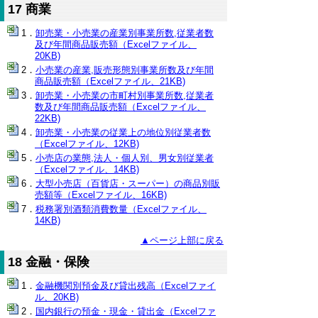
17 商業
卸売業・小売業の産業別事業所数,従業者数
及び年間商品販売額（Excelファイル、
20KB)
小売業の産業,販売形態別事業所数及び年間
商品販売額（Excelファイル、21KB)
卸売業・小売業の市町村別事業所数,従業者
数及び年間商品販売額（Excelファイル、
22KB)
卸売業・小売業の従業上の地位別従業者数
（Excelファイル、12KB)
小売店の業態,法人・個人別、男女別従業者
（Excelファイル、14KB)
大型小売店（百貨店・スーパー）の商品別販
売額等（Excelファイル、16KB)
税務署別酒類消費数量（Excelファイル、
14KB)
▲ページ上部に戻る
18 金融・保険
金融機関別預金及び貸出残高（Excelファイ
ル、20KB)
国内銀行の預金・現金・貸出金（Excelファ