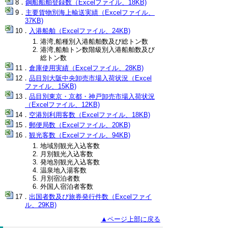
鋼船船舶登録数（Excelファイル、18KB)
主要貨物別海上輸送実績（Excelファイル、
37KB)
入港船舶（Excelファイル、24KB)
港湾,船種別入港船舶数及び総トン数
港湾,船舶トン数階級別入港船舶数及び
総トン数
倉庫使用実績（Excelファイル、28KB)
品目別大阪中央卸売市場入荷状況（Excel
ファイル、15KB)
品目別東京・京都・神戸卸売市場入荷状況
（Excelファイル、12KB)
空港別利用客数（Excelファイル、18KB)
郵便局数（Excelファイル、20KB)
観光客数（Excelファイル、94KB)
地域別観光入込客数
月別観光入込客数
発地別観光入込客数
温泉地入湯客数
月別宿泊者数
外国人宿泊者客数
出国者数及び旅券発行件数（Excelファイ
ル、29KB)
▲ページ上部に戻る