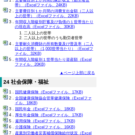
主要費目別１か月間の家計収支（勤労者世
帯）（Excelファイル、24KB)
主要費目別１か月間の消費支出金額（二人以
上の世帯）（Excelファイル、22KB)
年間収入階級別貯蓄及び負債の１世帯当たり
の現在高（Excelファイル、30KB)
二人以上の世帯
二人以上の世帯のうち勤労者世帯
主要耐久消費財の所有数量及び普及率（二人
以上の世帯）（1,000世帯当たり）（Excelフ
ァイル、32KB)
年間収入階級別１世帯当たり資産額（Excel
ファイル、20KB)
▲ページ上部に戻る
24 社会保障・福祉
国民健康保険（Excelファイル、17KB)
全国健康保険協会管掌健康保険（Excelファ
イル、18KB)
国民年金（Excelファイル、18KB)
厚生年金保険（Excelファイル、17KB)
雇用保険（Excelファイル、17KB)
介護保険（Excelファイル、16KB)
産業別労働者災害補償保険給付状況（Excel