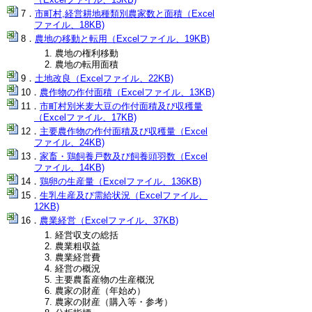
市町村,経営耕地種類別農家数と面積（Excel
ファイル、18KB)
農地の移動と転用（Excelファイル、19KB)
農地の権利移動
農地の転用面積
土地改良（Excelファイル、22KB)
農作物の作付面積（Excelファイル、13KB)
市町村別米麦大豆の作付面積及び収穫量
（Excelファイル、17KB)
主要農作物の作付面積及び収穫量（Excel
ファイル、24KB)
家畜・鶏飼養戸数及び飼養頭羽数（Excel
ファイル、14KB)
鶏卵の生産量（Excelファイル、136KB)
生乳生産及び需給状況（Excelファイル、
12KB)
農業経営（Excelファイル、37KB)
経営収支の総括
農業粗収益
農業経営費
経営の概況
主要農畜産物の生産概況
農家の財産（年始め）
農家の財産（購入等・参考）