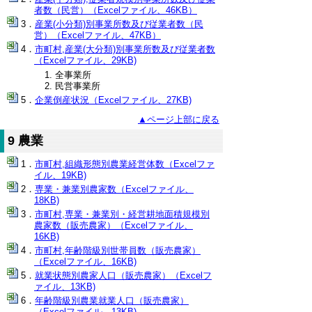
者数（民営）（Excelファイル、46KB）
産業(小分類)別事業所数及び従業者数（民
営）（Excelファイル、47KB）
市町村,産業(大分類)別事業所数及び従業者数
（Excelファイル、29KB)
全事業所
民営事業所
企業倒産状況（Excelファイル、27KB)
▲ページ上部に戻る
9 農業
市町村,組織形態別農業経営体数（Excelファ
イル、19KB)
専業・兼業別農家数（Excelファイル、
18KB)
市町村,専業・兼業別・経営耕地面積規模別
農家数（販売農家）（Excelファイル、
16KB)
市町村,年齢階級別世帯員数（販売農家）
（Excelファイル、16KB)
就業状態別農家人口（販売農家）（Excelフ
ァイル、13KB)
年齢階級別農業就業人口（販売農家）
（Excelファイル、13KB)