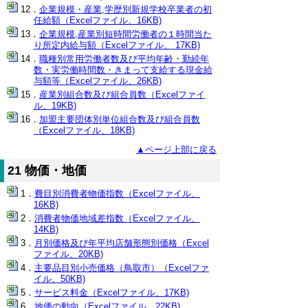
企業規模・産業,学歴別新規学校卒業者の初
任給額（Excelファイル、16KB)
企業規模,産業別短時間労働者の１時間当た
り所定内給与額（Excelファイル、 17KB)
職種別常用労働者数及び平均年齢・勤続年
数・実労働時間数・きまって支給する現金給
与額等（Excelファイル、26KB)
産業別組合数及び組合員数（Excelファイ
ル、19KB)
加盟主要団体別単位組合数及び組合員数
（Excelファイル、18KB)
▲ページ上部に戻る
21 物価・地価
費目別消費者物価指数（Excelファイル、
16KB)
消費者物価地域差指数（Excelファイル、
14KB)
月別価格及び年平均店舗形態別価格（Excel
ファイル、20KB)
主要品目別小売価格（鳥取市）（Excelファ
イル、50KB)
サービス料金（Excelファイル、17KB)
地価の動向（Excelファイル、22KB)