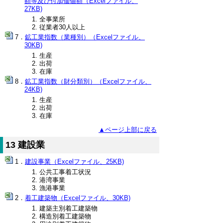
額等及び付加価値額（Excelファイル、
27KB)
全事業所
従業者30人以上
鉱工業指数（業種別）（Excelファイル、
30KB)
生産
出荷
在庫
鉱工業指数（財分類別）（Excelファイル、
24KB)
生産
出荷
在庫
▲ページ上部に戻る
13 建設業
建設事業（Excelファイル、25KB)
公共工事着工状況
港湾事業
漁港事業
着工建築物（Excelファイル、30KB)
建築主別着工建築物
構造別着工建築物