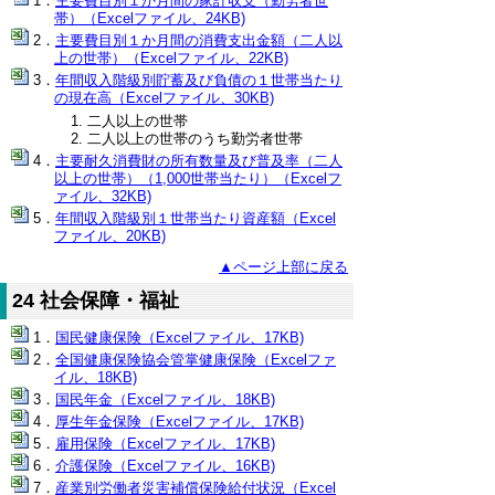
主要費目別１か月間の家計収支（勤労者世
帯）（Excelファイル、24KB)
主要費目別１か月間の消費支出金額（二人以
上の世帯）（Excelファイル、22KB)
年間収入階級別貯蓄及び負債の１世帯当たり
の現在高（Excelファイル、30KB)
二人以上の世帯
二人以上の世帯のうち勤労者世帯
主要耐久消費財の所有数量及び普及率（二人
以上の世帯）（1,000世帯当たり）（Excelフ
ァイル、32KB)
年間収入階級別１世帯当たり資産額（Excel
ファイル、20KB)
▲ページ上部に戻る
24 社会保障・福祉
国民健康保険（Excelファイル、17KB)
全国健康保険協会管掌健康保険（Excelファ
イル、18KB)
国民年金（Excelファイル、18KB)
厚生年金保険（Excelファイル、17KB)
雇用保険（Excelファイル、17KB)
介護保険（Excelファイル、16KB)
産業別労働者災害補償保険給付状況（Excel