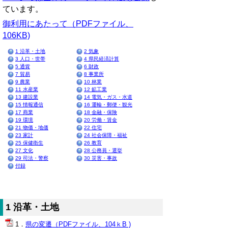
ています。
御利用にあたって（PDFファイル、
106KB)
1 沿革・土地
2 気象
3 人口・世帯
4 県民経済計算
5 通貨
6 財政
7 貿易
8 事業所
9 農業
10 林業
11 水産業
12 鉱工業
13 建設業
14 電気・ガス・水道
15 情報通信
16 運輸・郵便・観光
17 商業
18 金融・保険
19 環境
20 労働・賃金
21 物価・地価
22 住宅
23 家計
24 社会保障・福祉
25 保健衛生
26 教育
27 文化
28 公務員・選挙
29 司法・警察
30 災害・事故
付録
1 沿革・土地
県の変遷（PDFファイル、104ｋB )