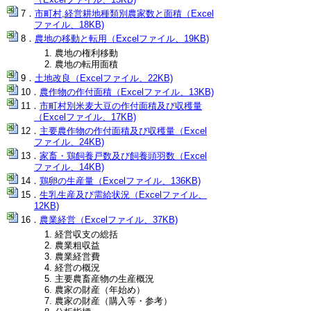
市町村,経営耕地種類別農家数と面積（Excel
ファイル、18KB)
農地の移動と転用（Excelファイル、19KB)
農地の権利移動
農地の転用面積
土地改良（Excelファイル、22KB)
農作物の作付面積（Excelファイル、13KB)
市町村別米麦大豆の作付面積及び収穫量
（Excelファイル、17KB)
主要農作物の作付面積及び収穫量（Excel
ファイル、24KB)
家畜・鶏飼養戸数及び飼養頭羽数（Excel
ファイル、14KB)
鶏卵の生産量（Excelファイル、136KB)
生乳生産及び需給状況（Excelファイル、
12KB)
農業経営（Excelファイル、37KB)
経営収支の総括
農業粗収益
農業経営費
経営の概況
主要農畜産物の生産概況
農家の財産（年始め）
農家の財産（購入等・参考）