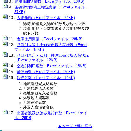
鋼船船舶登録数（Excelファイル、18KB)
主要貨物別海上輸送実績（Excelファイル、
37KB)
入港船舶（Excelファイル、24KB)
港湾,船種別入港船舶数及び総トン数
港湾,船舶トン数階級別入港船舶数及び
総トン数
倉庫使用実績（Excelファイル、28KB)
品目別大阪中央卸売市場入荷状況（Excel
ファイル、15KB)
品目別東京・京都・神戸卸売市場入荷状況
（Excelファイル、12KB)
空港別利用客数（Excelファイル、18KB)
郵便局数（Excelファイル、20KB)
観光客数（Excelファイル、94KB)
地域別観光入込客数
月別観光入込客数
発地別観光入込客数
温泉地入湯客数
月別宿泊者数
外国人宿泊者客数
出国者数及び旅券発行件数（Excelファイ
ル、29KB)
▲ページ上部に戻る