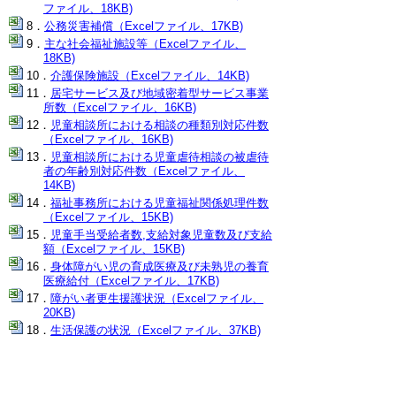
ファイル、18KB)
公務災害補償（Excelファイル、17KB)
主な社会福祉施設等（Excelファイル、
18KB)
介護保険施設（Excelファイル、14KB)
居宅サービス及び地域密着型サービス事業
所数（Excelファイル、16KB)
児童相談所における相談の種類別対応件数
（Excelファイル、16KB)
児童相談所における児童虐待相談の被虐待
者の年齢別対応件数（Excelファイル、
14KB)
福祉事務所における児童福祉関係処理件数
（Excelファイル、15KB)
児童手当受給者数,支給対象児童数及び支給
額（Excelファイル、15KB)
身体障がい児の育成医療及び未熟児の養育
医療給付（Excelファイル、17KB)
障がい者更生援護状況（Excelファイル、
20KB)
生活保護の状況（Excelファイル、37KB)
被保護世帯数及び実人員
扶助別人員
生活保護開始世帯数及び廃止世帯数