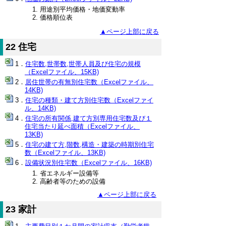
用途別平均価格・地価変動率
価格順位表
▲ページ上部に戻る
22 住宅
住宅数,世帯数,世帯人員及び住宅の規模
（Excelファイル、15KB)
居住世帯の有無別住宅数（Excelファイル、
14KB)
住宅の種類・建て方別住宅数（Excelファイ
ル、14KB)
住宅の所有関係,建て方別専用住宅数及び１
住宅当たり延べ面積（Excelファイル、
13KB)
住宅の建て方,階数,構造・建築の時期別住宅
数（Excelファイル、13KB)
設備状況別住宅数（Excelファイル、16KB)
省エネルギー設備等
高齢者等のための設備
▲ページ上部に戻る
23 家計