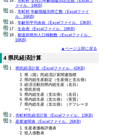
市町村,女性の年齢階級別出生数（Excelフ
ァイル、14KB)
市町村,年齢階級別死亡数（Excelファイ
ル、16KB)
年齢別平均余命（Excelファイル、13KB)
生命表（Excelファイル、19KB)
都道府県別人口移動数（Excelファイル、
16KB)
▲ページ上部に戻る
4 県民経済計算
県民経済計算（Excelファイル、42KB)
県（国）民経済計算関連指標
県内総生産勘定（生産側と支出側）
経済活動別県内総生産（名目）
県民所得
県内総生産（支出側）（名目）
県内総生産（支出側）（実質）
県内総生産（支出側）（デフレータ
ー）
市町村民経済計算（Excelファイル、13KB)
産業連関表（Excelファイル、26KB)
生産者価格評価表
投入係数表