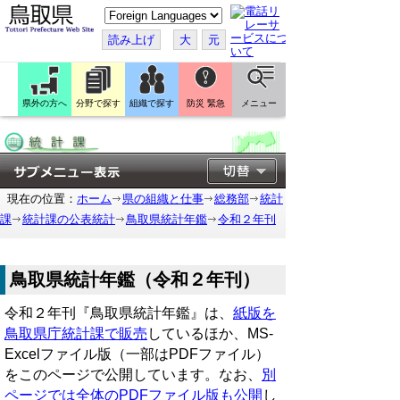
こ
の
ペ
読み上げ
大
元
ー
ジ
を
翻
訳
県外の方へ
分野で探す
組織で探す
防災 緊急
メニュー
す
る
現在の位置：
ホーム
県の組織と仕事
総務部
統計
課
統計課の公表統計
鳥取県統計年鑑
令和２年刊
鳥取県統計年鑑（令和２年刊）
令和２年刊『鳥取県統計年鑑』は、
紙版を
鳥取県庁統計課で販売
しているほか、MS-
Excelファイル版（一部はPDFファイル）
をこのページで公開しています。なお、
別
ページでは全体のPDFファイル版も公開
し