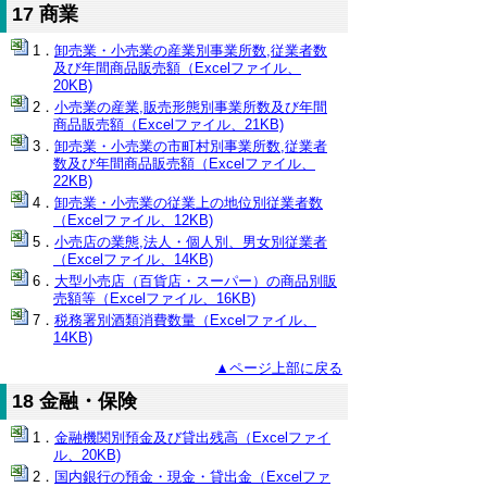
17 商業
卸売業・小売業の産業別事業所数,従業者数
及び年間商品販売額（Excelファイル、
20KB)
小売業の産業,販売形態別事業所数及び年間
商品販売額（Excelファイル、21KB)
卸売業・小売業の市町村別事業所数,従業者
数及び年間商品販売額（Excelファイル、
22KB)
卸売業・小売業の従業上の地位別従業者数
（Excelファイル、12KB)
小売店の業態,法人・個人別、男女別従業者
（Excelファイル、14KB)
大型小売店（百貨店・スーパー）の商品別販
売額等（Excelファイル、16KB)
税務署別酒類消費数量（Excelファイル、
14KB)
▲ページ上部に戻る
18 金融・保険
金融機関別預金及び貸出残高（Excelファイ
ル、20KB)
国内銀行の預金・現金・貸出金（Excelファ