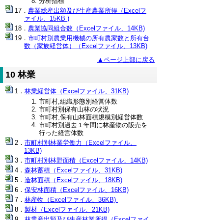
分析指標
農業総産出額及び生産農業所得（Excelフ
ァイル、15KB )
農業協同組合数（Excelファイル、14KB)
市町村別農業用機械の所有農家数と所有台
数（家族経営体）（Excelファイル、13KB)
▲ページ上部に戻る
10 林業
林業経営体（Excelファイル、31KB)
市町村,組織形態別経営体数
市町村別保有山林の状況
市町村,保有山林面積規模別経営体数
市町村別過去１年間に林産物の販売を
行った経営体数
市町村別林業労働力（Excelファイル、
13KB)
市町村別林野面積（Excelファイル、14KB)
森林蓄積（Excelファイル、31KB)
造林面積（Excelファイル、18KB)
保安林面積（Excelファイル、16KB)
林産物（Excelファイル、36KB)
製材（Excelファイル、21KB)
林業産出額及び生産林業所得（Excelファイ