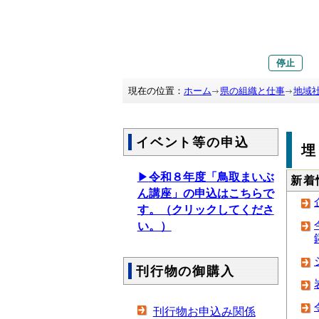
停止
現在の位置：
ホーム
県の組織と仕事
地域
イベント等の申込
▶
令和８年度「鳥取まいぶ
新着
ん講座」の申込はこちらで
す。（クリックしてくださ
い。）
刊行物の御購入
刊行物お申込み関係