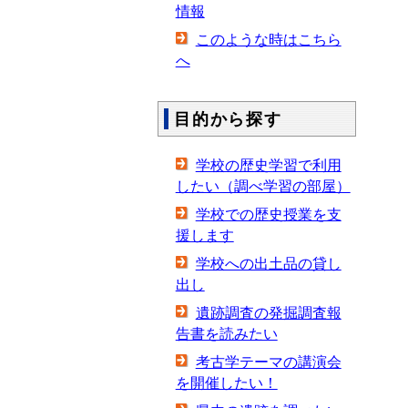
情報
このような時はこちら
へ
目的から探す
学校の歴史学習で利用
したい（調べ学習の部屋）
学校での歴史授業を支
援します
学校への出土品の貸し
出し
遺跡調査の発掘調査報
告書を読みたい
考古学テーマの講演会
を開催したい！