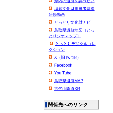
県内の遺跡を調べたい
埋蔵文化財担当者基礎
研修動画
とっとり文化財ナビ
鳥取県遺跡地図［とっ
とりジオマップ］
とっとりデジタルコレ
クション
X（旧Twitter）
Facebook
You Tube
鳥取県遺跡MAP
古代山陰道XR
関係先へのリンク