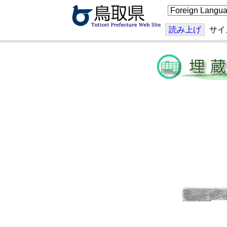
こ
の
ペ
ー
読み上げ
サイ
ジ
を
翻
訳
す
る