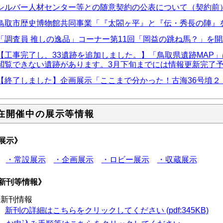
シルバー人材センター等との随意契約の公表について（契約前
鳥取市歴史博物館共同事業「『太閤ヶ平』と『伝・秀長の陣』
「調査員 推しの逸品」コーナー第11回「岡益の跳ね馬？」を
【工事完了し、33遺跡を追加しました。】「鳥取県遺跡MAP
閲覧できない遺跡があります。3月下旬までには情報更新完了
【終了しました】企画展示「ここまで分かった！古海36号墳２
在開催中の展示等情報
展示》
・常設展示
・企画展示
・ロビー展示
・収蔵展示
新刊等情報》
新刊情報
新刊の詳細はこちらをクリックしてください (pdf:345KB)