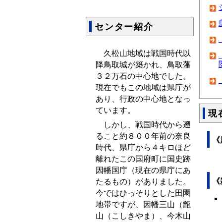
センター紹介
久松山地域は戦国時代以
降鳥取城が築かれ、鳥取藩
３２万石の中心地でした。
現在でもこの地域は県庁が
あり、行政の中心地となっ
ています。
現
しかし、戦国時代から遡
ること約８００年前の奈良
《
時代、県庁から４キロほど
離れたこの国府町に国史跡
因幡国庁（現在の県庁にあ
《
たるもの）がありました。
今ではひっそりとした田園
地帯ですが、因幡三山（甑
山（こしきやま）、今木山