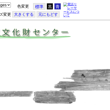
色変更
標準
黒
青
ズ変更
大
きくする
元
にもどす