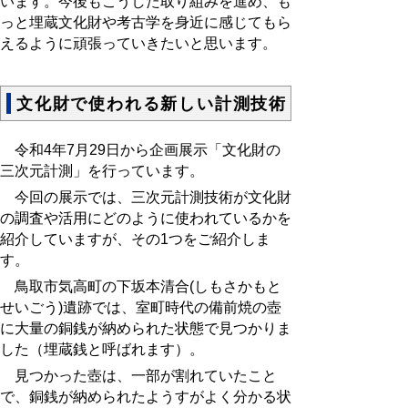
います。今後もこうした取り組みを進め、も
っと埋蔵文化財や考古学を身近に感じてもら
えるように頑張っていきたいと思います。
文化財で使われる新しい計測技術
令和4年7月29日から企画展示「文化財の
三次元計測」を行っています。
今回の展示では、三次元計測技術が文化財
の調査や活用にどのように使われているかを
紹介していますが、その
1
つをご紹介しま
す。
鳥取市気高町の下坂本清合
(
しもさかもと
せいごう
)
遺跡では、室町時代の備前焼の壺
に大量の銅銭が納められた状態で見つかりま
した（埋蔵銭と呼ばれます）。
見つかった壺は、一部が割れていたこと
で、銅銭が納められたようすがよく分かる状