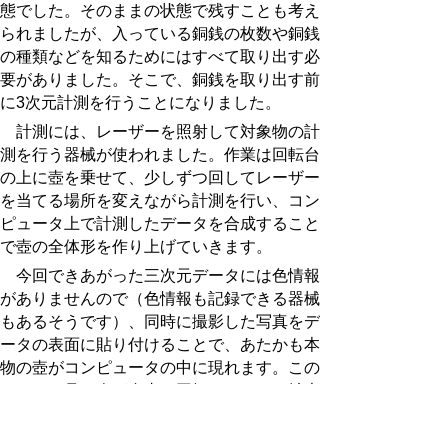
態でした。そのままの状態で残すことも考え
られましたが、入っている銅銭の枚数や銅銭
の種類などを知るためにはすべて取り出す必
要がありました。そこで、銅銭を取り出す前
に
3
次元計測を行うことになりました。
計測には、レーザーを照射して対象物の計
測を行う器械が使われました。作業は回転台
の上に壺を乗せて、少しずつ回してレーザー
を当てる場所を変えながら計測を行い、コン
ピュータ上で計測したデータを合成すること
で壺の全体形を作り上げていきます。
今回できあがった三次元データには色情報
がありませんので（色情報も記録できる器械
もあるそうです）、同時に撮影した写真をデ
ータの表面に貼り付けることで、あたかも本
物の壺がコンピュータの中に現れます。この
データは見る人が自由に回転させたり、拡大
して細かい部分の様子を見たりできます。
その後、三次元データを基に出土した状態