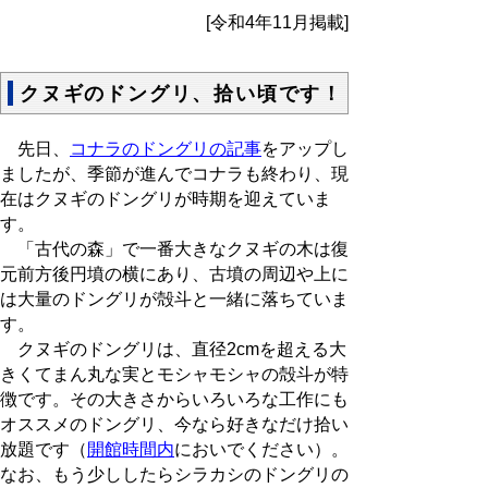
[令和4年11月掲載]
クヌギのドングリ、拾い頃です！
先日、
コナラのドングリの記事
をアップし
ましたが、季節が進んでコナラも終わり、現
在はクヌギのドングリが時期を迎えていま
す。
「古代の森」で一番大きなクヌギの木は復
元前方後円墳の横にあり、古墳の周辺や上に
は大量のドングリが殻斗と一緒に落ちていま
す。
クヌギのドングリは、直径2cmを超える大
きくてまん丸な実とモシャモシャの殻斗が特
徴です。その大きさからいろいろな工作にも
オススメのドングリ、今なら好きなだけ拾い
放題です（
開館時間内
においでください）。
なお、もう少ししたらシラカシのドングリの