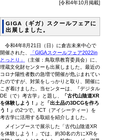
[令和4年10月掲載]
GIGA（ギガ）スクールフェアに
出展しました。
令和4年8月21日（日）に倉吉未来中心で
開催された、
「GIGAスクールフェア2022in
とっとり」
（主催：鳥取県教育委員会）に、
埋蔵文化財センターも出展しました。最近の
コロナ陽性者数の急増で開催が危ぶまれてい
たのですが、対策をしっかりと取り、開催に
こぎ着けました。当センターは、『デジタル
DE（で）考古学』と題し、
「古代山陰道XR
を体験しよう！」
と
「出土品の3DCGを作ろ
う！」
の2つで、ICT（アイシーティー）を
考古学に活用する取組を紹介しました。
メインブースで展示した「古代山陰道XR
を体験しよう！」では、約30名の方にXRを