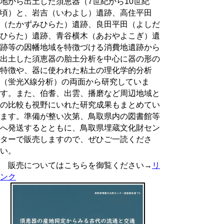
地から出土した須恵器（7世紀から10世紀
頃）と、岩吉（いわよし）遺跡、高住平田
（たかずみひらた）遺跡、良田平田（よしだ
ひらた）遺跡、青谷横木（あおやよこぎ）遺
跡等の因幡地域を特徴づける消費地遺跡から
出土した須恵器の胎土分析を中心に器の形の
特徴や、器に使われた粘土の理化学的分析
（蛍光X線分析）の両面から研究していま
す。また、伯耆、出雲、播磨など周辺地域と
の比較も視野にいれた研究成果もまとめてい
ます。準備が整い次第、鳥取県内の図書館等
へ発送するとともに、鳥取県埋蔵文化財セン
ターで販売しますので、ぜひご一読くださ
い。
販売についてはこちらを御覧ください→
リ
ンク