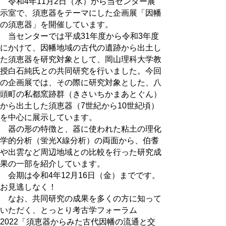
令和4年11月2日（水）から当センター展
示室で、須恵器をテーマにした企画展「因幡
の須恵器」を開催しています。
当センターでは平成31年度から令和3年度
にかけて、因幡地域の古代の遺跡から出土し
た須恵器を研究対象として、岡山理科大学教
授白石純氏との共同研究を行いました。今回
の企画展では、その際に研究対象とした、八
頭町の私都窯跡群（きさいちかまあとぐん）
から出土した須恵器（7世紀から10世紀頃）
を中心に展示しています。
器の形の特徴と、器に使われた粘土の理化
学的分析（蛍光X線分析）の両面から、伯耆
や出雲など周辺地域との比較を行った研究成
果の一部を紹介しています。
会期は令和4年12月16日（金）までです。
お見逃しなく！
なお、共同研究の成果を多くの方に知って
いただく、とっとり考古学フォーラム
2022「須恵器からみた古代因幡の流通と交