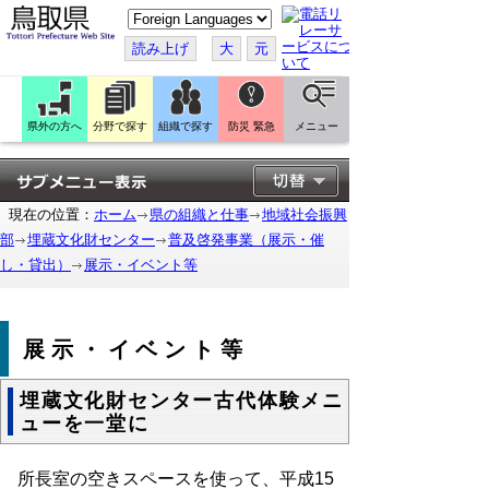
こ
の
ペ
読み上げ
大
元
ー
ジ
を
翻
訳
県外の方へ
分野で探す
組織で探す
防災 緊急
メニュー
す
る
現在の位置：
ホーム
県の組織と仕事
地域社会振興
部
埋蔵文化財センター
普及啓発事業（展示・催
し・貸出）
展示・イベント等
展示・イベント等
埋蔵文化財センター古代体験メニ
ューを一堂に
所長室の空きスペースを使って、平成15