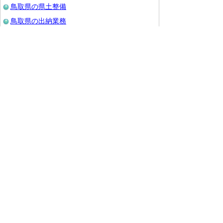
鳥取県の県土整備
鳥取県の出納業務
総合事務所（共通の機関）
県外機関
企業・病院局
教育委員会
警察
各種委員会
鳥取県議会
令和の改新戦略本部
とりネットの使い方
とりネットの使い方
｜
とりネットの使い方
とりネットの構成
個人情報保護