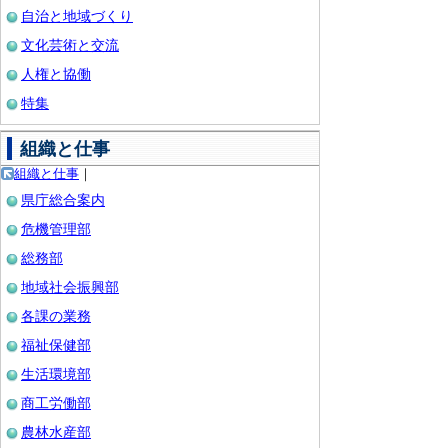
自治と地域づくり
文化芸術と交流
人権と協働
特集
組織と仕事
組織と仕事
｜
県庁総合案内
危機管理部
総務部
地域社会振興部
各課の業務
福祉保健部
生活環境部
商工労働部
農林水産部