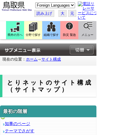
こ
の
ペ
読み上げ
大
元
ー
ジ
を
翻
訳
県外の方へ
分野で探す
組織で探す
防災 緊急
メニュー
す
る
現在の位置：
ホーム
サイト構成
とりネットのサイト構成
（サイトマップ）
最初の階層
知事のページ
テーマでさがす