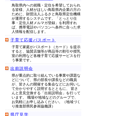
鳥取県内への就職・定住を希望しておられ
る皆様、人材がほしい鳥取県内企業の方の
ために、財団法人ふるさと鳥取県定住機構
が運用するシステムです。「とっとり仕
事・定住人材メルマガ登録」を利用すれ
ば、携帯電話やパソコンへ条件に合った求
人情報を配信します。
子育て応援パスポート
子育て家庭がパスポート（カード）を提示
すると、協賛店舗等が商品等の割引や授乳
室の利用など各種子育て応援サービスを行
う事業です。
出前説明会
県が重点的に取り組んでいる事業や課題な
どについて、県の部長や課長などの職員
が、皆さんの開催する集会などにお伺いし
て分かりやすく説明するとともに、 皆さ
んと意見交換する「出前説明会」を行って
います。 職場や地域などのグループで、
お気軽にお申し込みください。（地域づく
り推進部県民参画協働課）
県庁見学