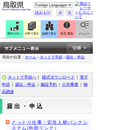
こ
の
ペ
読み上げ
大
元
ー
ジ
を
翻
訳
県外の方へ
分野で探す
組織で探す
防災 緊急
メニュー
す
る
現在の位置：
ホーム
ネットで手続
届出・申込
ネットで手続へ
｜
様式ダウンロード
｜
電子
申請
｜
届出・申込
｜
施設予約
｜
公共事業
｜
物
品調達
届出・申込
とっとり仕事・定住人材バンクシ
ステム(外部リンク）