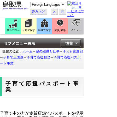
こ
の
ペ
読み上げ
大
元
ー
ジ
を
翻
訳
県外の方へ
分野で探す
組織で探す
防災 緊急
メニュー
す
る
現在の位置：
ホーム
県の組織と仕事
子ども家庭部
子育て王国課
子育て応援担当
子育て応援パスポ
ート事業
子育て応援パスポート事
業
子育て中の方が協賛店舗でパスポートを提示