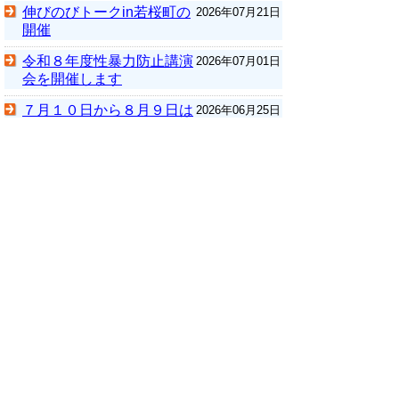
伸びのびトークin若桜町の
2026年07月21日
開催
令和８年度性暴力防止講演
2026年07月01日
会を開催します
７月１０日から８月９日は
2026年06月25日
部落解放月間です
北朝鮮向けラジオ放送「ふ
2026年06月22日
るさとの風」「しおかぜ」共同公開収録
in鳥取を開催します。
これまでの記事
▲ページ上部に戻る
と
個人情報保護
|
リンクについて
|
著作権に
り
ついて
|
アクセシビリティ
ネ
鳥取県庁
ッ
〒680-8570 鳥取県鳥取市東町1丁目 220
電話
0857-26-7111
ト