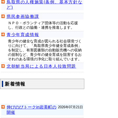
鳥取県の人権施策(条例、基本方針な
ど)
県民参画協働課
ＮＰＯ・ボランティア団体等の活動を応援
し、行政との協働・連携を推進します。
青少年育成情報
青少年の健全な育成が図られる社会環境づく
りに向けて、「鳥取県青少年健全育成条例」
を制定し、有害図書類の自動販売機への収納
の規制など、青少年の健全育成を阻害するお
それのある環境の浄化に取り組んでいます。
北朝鮮当局による日本人拉致問題
新着情報
伸びのびトークin岩美町の
2026年07月21日
開催