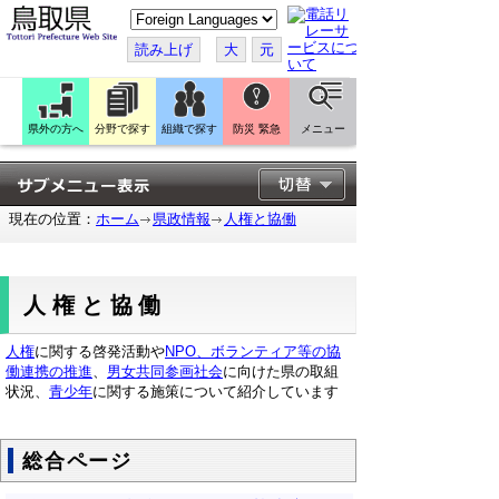
こ
の
ペ
読み上げ
大
元
ー
ジ
を
翻
訳
県外の方へ
分野で探す
組織で探す
防災 緊急
メニュー
す
る
現在の位置：
ホーム
県政情報
人権と協働
人権と協働
人権
に関する啓発活動や
NPO、ボランティア等の協
働連携の推進
、
男女共同参画社会
に向けた県の取組
状況、
青少年
に関する施策について紹介しています
総合ページ