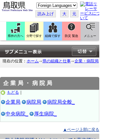
こ
の
ペ
読み上げ
大
元
ー
ジ
を
翻
訳
県外の方へ
分野で探す
組織で探す
防災 緊急
メニュー
す
る
現在の位置：
ホーム
県の組織と仕事
企業・病院局
企業局・病院局
もどる
｜
企業局
病院局
病院局全般_
中央病院_
厚生病院_
▲ページ上部に戻る