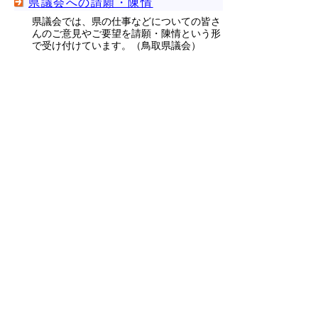
県議会への請願・陳情
県議会では、県の仕事などについての皆さ
んのご意見やご要望を請願・陳情という形
で受け付けています。（鳥取県議会）
鳥取県警察へのご意見等
鳥取県警察では、警察行政一般に対するご
意見、ご要望、情報提供等を受け付けてい
ます。
▲ページ上部に戻る
と
個人情報保護
|
リンクについて
|
著作権に
り
ついて
|
アクセシビリティ
ネ
鳥取県庁
ッ
〒680-8570 鳥取県鳥取市東町1丁目 220
電話
0857-26-7111
ト
ファクシミリ 0857-26-8111
へ
担当所属連絡先一覧
Copyright(C) 2006～ 鳥取県(Tottori Prefectural
の
Government) All Rights Reserved. 法人番号