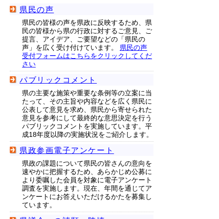
県民の声
県民の皆様の声を県政に反映するため、県
民の皆様から県の行政に対するご意見、ご
提言、アイデア、ご要望などの「県民の
声」を広く受け付けています。
県民の声
受付フォームはこちらをクリックしてくだ
さい
パブリックコメント
県の主要な施策や重要な条例等の立案に当
たって、その主旨や内容などを広く県民に
公表して意見を求め、県民から寄せられた
意見を参考にして最終的な意思決定を行う
パブリックコメントを実施しています。平
成18年度以降の実施状況をご紹介します。
県政参画電子アンケート
県政の課題について県民の皆さんの意向を
速やかに把握するため、あらかじめ公募に
より委嘱した会員を対象に電子アンケート
調査を実施します。現在、年間を通じてア
ンケートにお答えいただけるかたを募集し
ています。