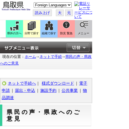
こ
の
ペ
読み上げ
大
元
ー
ジ
を
翻
訳
県外の方へ
分野で探す
組織で探す
防災 緊急
メニュー
す
る
現在の位置：
ホーム
ネットで手続
県民の声・県政
へのご意見
ネットで手続へ
｜
様式ダウンロード
｜
電子
申請
｜
届出・申込
｜
施設予約
｜
公共事業
｜
物
品調達
県民の声・県政へのご
意見