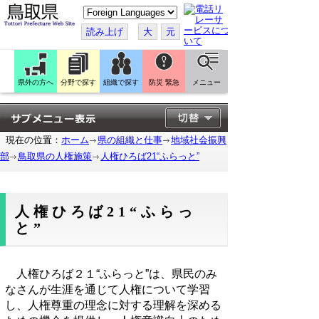
こ
の
ペ
読み上げ
大
元
ー
ジ
を
翻
訳
県外の方へ
分野で探す
組織で探す
防災 緊急
メニュー
す
る
現在の位置：
ホーム
県の組織と仕事
地域社会振興
部
鳥取県の人権施策
人権ひろば21“ふらっと”
人権ひろば21“ふらっ
と”
人権ひろば２１“ふらっと”は、県民のみ
なさんが生涯を通じて人権について学習
し、人権尊重の理念に対する理解を深める