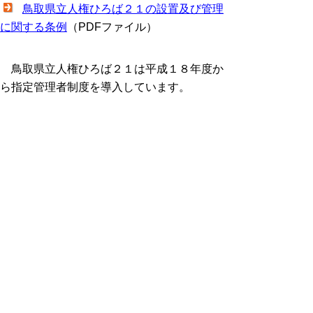
鳥取県立人権ひろば２１の設置及び管理
に関する条例
（PDFファイル）
鳥取県立人権ひろば２１は平成１８年度か
ら指定管理者制度を導入しています。
指定管理者制度について
お問い合せ先
地域社会振興部人権尊重社会推進局人権・
同和対策課
人権啓発担当
電話：0857-26-7590,7121
FAX : 0857-26-8138
▲ページ上部に戻る