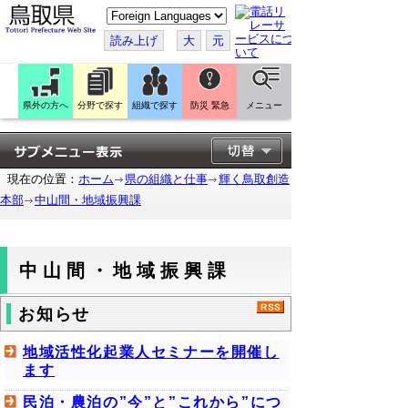
こ
の
ペ
読み上げ
大
元
ー
ジ
を
翻
訳
県外の方へ
分野で探す
組織で探す
防災 緊急
メニュー
す
る
現在の位置：
ホーム
県の組織と仕事
輝く鳥取創造
本部
中山間・地域振興課
中山間・地域振興課
お知らせ
地域活性化起業人セミナーを開催し
ます
民泊・農泊の”今”と”これから”につ