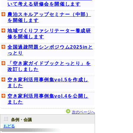
いて考える研修会を開催します
農泊スキルアップセミナー（中部）
を開催します
地域づくりファシリテーター養成研
修を開催します
全国過疎問題シンポジウム2025inと
っとり
「空き家ガイドブックとっとり」を
改訂しました
空き家利活用事例集vol.5を作成し
ました
空き家利活用事例集vol.4を公開し
ました
次のページへ
条例・会議
もどる