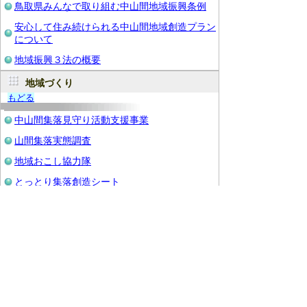
鳥取県みんなで取り組む中山間地域振興条例
安心して住み続けられる中山間地域創造プラン
について
地域振興３法の概要
地域づくり
もどる
中山間集落見守り活動支援事業
山間集落実態調査
地域おこし協力隊
とっとり集落創造シート
中山間地域における広域的地域運営組織取組事
例集
特定地域づくり事業協同組合について
鳥取県の空き家施策
もどる
空き家ポータルサイト