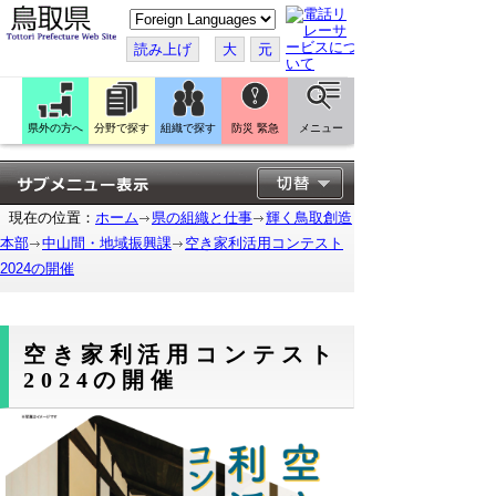
こ
の
ペ
読み上げ
大
元
ー
ジ
を
翻
訳
県外の方へ
分野で探す
組織で探す
防災 緊急
メニュー
す
る
現在の位置：
ホーム
県の組織と仕事
輝く鳥取創造
本部
中山間・地域振興課
空き家利活用コンテスト
2024の開催
空き家利活用コンテスト
2024の開催