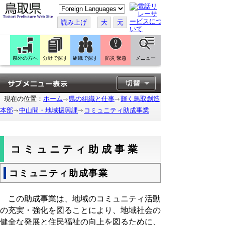
こ
の
ペ
読み上げ
大
元
ー
ジ
を
翻
訳
県外の方へ
分野で探す
組織で探す
防災 緊急
メニュー
す
る
現在の位置：
ホーム
県の組織と仕事
輝く鳥取創造
本部
中山間・地域振興課
コミュニティ助成事業
コミュニティ助成事業
コミュニティ助成事業
この助成事業は、地域のコミュニティ活動
の充実・強化を図ることにより、地域社会の
健全な発展と住民福祉の向上を図るために、