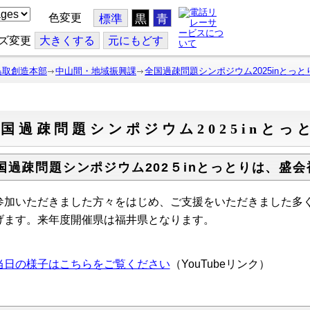
色変更
標準
黒
青
ズ変更
大
きくする
元
にもどす
鳥取創造本部
中山間・地域振興課
全国過疎問題シンポジウム2025inとっと
国過疎問題シンポジウム2025inとっ
国過疎問題シンポジウム202５inとっとりは、盛
参加いただきました方々をはじめ、ご支援をいただきました多
げます。来年度開催県は福井県となります。
当日の様子はこちらをご覧ください
（YouTubeリンク）