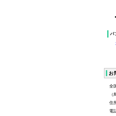
パ
お
全
（
住
電話