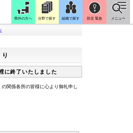
県外の方へ
分野で探す
組織で探す
防災 緊急
メニュー
り
とり
会裡に終了いたしました
くの関係各所の皆様に心より御礼申し