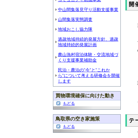
開
中山間集落見守り活動支援事業
山間集落実態調査
地域おこし協力隊
過疎地域持続的発展方針、過疎
地域持続的発展計画
農山漁村宿泊体験・交流地域づ
くり支援事業補助金
民泊・農泊の”今”と”これか
ら”について考える研修会を開催
します
買物環境確保に向けた動き
もどる
鳥取県の空き家施策
テ
もどる