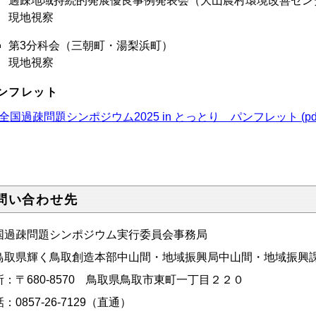
過疎地域持続的発展優良事例発表会（大山農村環境改善セン
現地視察
第3分科会（三朝町・湯梨浜町）
現地視察
ンフレット
全国過疎問題シンポジウム2025 in とっとり パンフレット (pdf:
問い合わせ先
国過疎問題シンポジウム実行委員会事務局
鳥取県輝く鳥取創造本部中山間・地域振興局中山間・地域振興
所：〒680-8570 鳥取県鳥取市東町一丁目２２０
：0857-26-7129（直通）