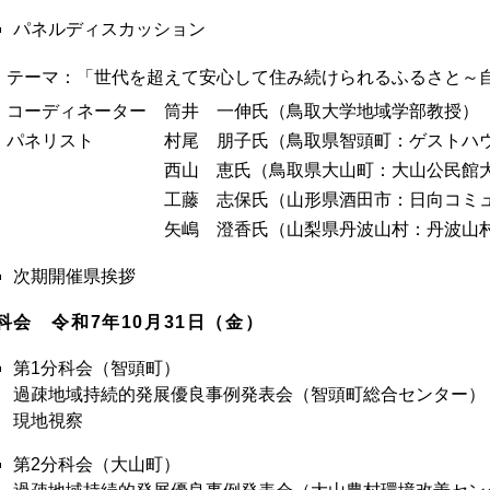
パネルディスカッション
テーマ：「世代を超えて安心して住み続けられるふるさと～
コーディネーター 筒井 一伸氏（鳥取大学地域学部教授）
パネリスト 村尾 朋子氏（鳥取県智頭町：ゲストハウ
西山 恵氏（鳥取県大山町：大山公民館大山
工藤 志保氏（山形県酒田市：日向コミュニテ
矢嶋 澄香氏（山梨県丹波山村：丹波山村総
次期開催県挨拶
科会 令和7年10月31日（金）
第1分科会（智頭町）
過疎地域持続的発展優良事例発表会（智頭町総合センター）
現地視察
第2分科会（大山町）