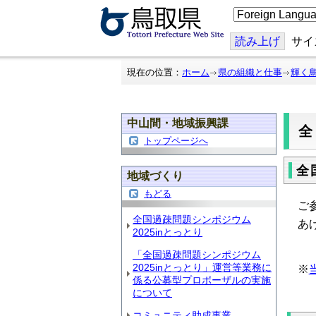
こ
の
ペ
ー
読み上げ
サイ
ジ
を
翻
現在の位置：
ホーム
県の組織と仕事
輝く
訳
す
る
中山間・地域振興課
全
トップページへ
全
地域づくり
もどる
ご
全国過疎問題シンポジウム
あ
2025inとっとり
「全国過疎問題シンポジウム
2025inとっとり」運営等業務に
※
係る公募型プロポーザルの実施
について
コミュニティ助成事業