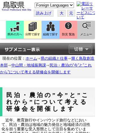
こ
の
ペ
読み上げ
大
元
ー
ジ
を
翻
訳
県外の方へ
分野で探す
組織で探す
防災 緊急
メニュー
す
る
現在の位置：
ホーム
県の組織と仕事
輝く鳥取創造
本部
中山間・地域振興課
民泊・農泊の”今”と”これ
から”について考える研修会を開催します
民泊・農泊の”今”と”こ
れから”について考える
研修会を開催します
近年、教育旅行やインバウンド旅行などにおい
て、民泊・農泊は地域の魅力発信と地域経済の活性
化を担う重要な受入形態として注目を集めていま