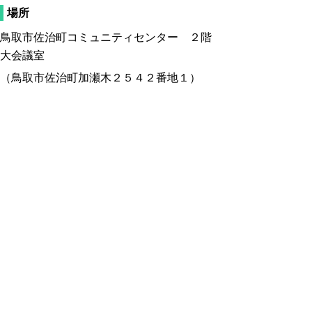
場所
鳥取市佐治町コミュニティセンター ２階
大会議室
（鳥取市佐治町加瀬木２５４２番地１）
対象
教育旅行や個人旅行の民泊受入に関心をもつ
個人、団体、行政関係者など（定員５０名）
参加費
無料
チラシ
民泊・農泊の”今”と”これから” (pdf:837KB)