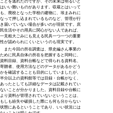
ことを逃れたのですが、その未来は明るいと
はいい難いものがあります。収蔵とはいって
も、廃校となった学校の建物に、埃まみれに
なって押し込まれているものなど、管理が行
き届いていない場合が多いのが現状です。庶
民生活やその用具に関心がない人であれば、
一見粗大ごみにも見える民具一つ一つの重要
性が認められにくいというのも現実です。
また今回の所在調査は、県史編さん事業の
ために民具自体の所在を把握すると同時に、
資料目録、資料台帳などで得られる資料名、
寄贈者、使用方法などのデータがあるかどう
かを確認することも目的にしていましたが、
半分以上の資料館等では目録・台帳がなく、
あったとしても詳細なデータは記載されてい
ないことが分かりました。資料目録や台帳に
より資料が管理されていないということは、
もしも紛失や破損した際にも何も分からない
状態にあるということであり、いい状況には
ないことは明らかです。