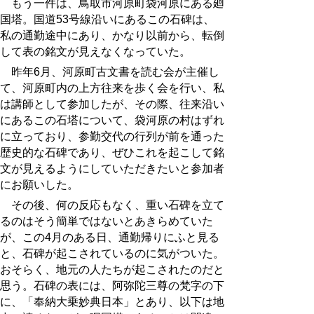
もう一件は、鳥取市河原町袋河原にある廻
国塔。国道53号線沿いにあるこの石碑は、
私の通勤途中にあり、かなり以前から、転倒
して表の銘文が見えなくなっていた。
昨年6月、河原町古文書を読む会が主催し
て、河原町内の上方往来を歩く会を行い、私
は講師として参加したが、その際、往来沿い
にあるこの石塔について、袋河原の村はずれ
に立っており、参勤交代の行列が前を通った
歴史的な石碑であり、ぜひこれを起こして銘
文が見えるようにしていただきたいと参加者
にお願いした。
その後、何の反応もなく、重い石碑を立て
るのはそう簡単ではないとあきらめていた
が、この4月のある日、通勤帰りにふと見る
と、石碑が起こされているのに気がついた。
おそらく、地元の人たちが起こされたのだと
思う。石碑の表には、阿弥陀三尊の梵字の下
に、「奉納大乗妙典日本」とあり、以下は地