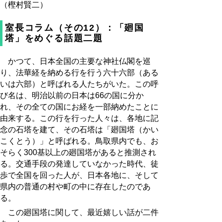
（樫村賢二）
室長コラム（その12）：「廻国
塔」をめぐる話題二題
かつて、日本全国の主要な神社仏閣を巡
り、法華経を納める行を行う六十六部（ある
いは六部）と呼ばれる人たちがいた。この呼
び名は、明治以前の日本は66の国に分か
れ、その全ての国にお経を一部納めたことに
由来する。この行を行った人々は、各地に記
念の石塔を建て、その石塔は「廻国塔（かい
こくとう）」と呼ばれる。鳥取県内でも、お
そらく300基以上の廻国塔があると推測され
る。交通手段の発達していなかった時代、徒
歩で全国を回った人が、日本各地に、そして
県内の普通の村や町の中に存在したのであ
る。
この廻国塔に関して、最近嬉しい話が二件