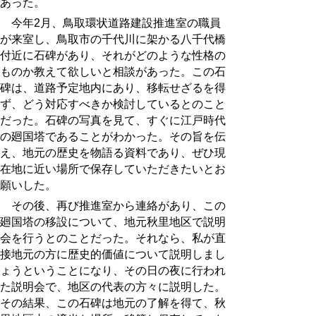
あった。
今年2月、鳥取環状道路建設推進室の職員
が来室し、鳥取市の千代川に架かる八千代橋
付近に石碑があり、それがどのような性格の
ものか教えて欲しいと相談があった。この石
碑は、道路予定地内にあり、移転せざるを得
ず、どう対応すべきか検討しているとのこと
だった。石碑の写真を見て、すぐに江戸時代
の廻国塔であることがわかった。その旨を伝
え、地元の歴史を物語る資料であり、ぜひ現
在地に近い場所で保存していただきたいとお
願いした。
その後、再び推進室から連絡があり、この
廻国塔の移設について、地元秋里地区で説明
会を行うとのことだった。それなら、私が直
接地元の方に歴史的価値について説明しまし
ょうということになり、その日の夜に行われ
た説明会で、地区の代表の方々に説明した。
その結果、この石碑は地元の了解を得て、秋