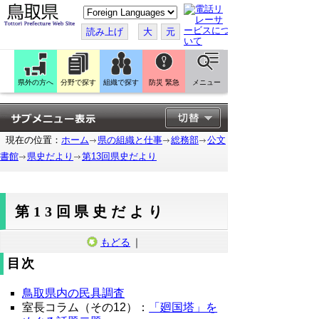
こ
の
ペ
読み上げ
大
元
ー
ジ
を
翻
訳
県外の方へ
分野で探す
組織で探す
防災 緊急
メニュー
す
る
現在の位置：
ホーム
県の組織と仕事
総務部
公文
書館
県史だより
第13回県史だより
第13回県史だより
もどる
｜
目次
鳥取県内の民具調査
室長コラム（その12）：
「廻国塔」を