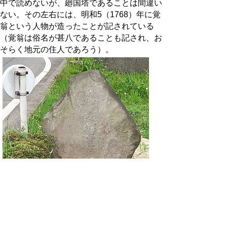
中で読めないが、廻国塔であることは間違い
ない。その左右には、明和5（1768）年に覚
翁という人物が造ったことが記されている
（覚翁は俗名が甚八であることも記され、お
そらく地元の住人であろう）。
鳥取市河原町袋河原の廻国塔（クリックで拡
大表示）
普段何気なく見過ごしている路傍の石造物