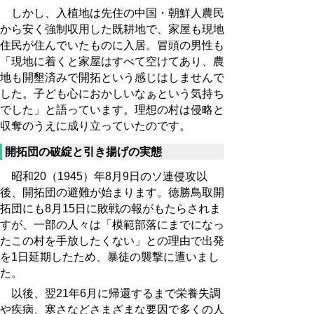
しかし、入植地は先住の中国・朝鮮人農民
から安く強制収用した既耕地で、家屋も現地
住民が住んでいたものに入居。冒頭の男性も
「現地に着くと家屋はすべて空けてあり、農
地も開墾済みで開拓という感じはしませんで
した。子ども心におかしいなぁという気持ち
でした」と語っています。理想の村は侵略と
収奪のうえに成り立っていたのです。
開拓団の破綻と引き揚げの実態
昭和20（1945）年8月9日のソ連侵攻以
後、開拓団の避難が始まります。徳勝鳥取開
拓団にも8月15日に敗戦の報がもたらされま
すが、一部の人々は「模範部落にまでになっ
たこの村を手放したくない」との理由で出発
を1日延期したため、暴徒の襲撃に遭いまし
た。
以後、翌21年6月に帰還するまで栄養失調
や疾病、寒さなどさまざまな要因で多くの人