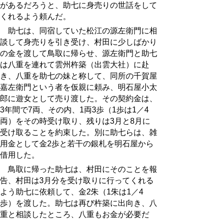
があるだろうと、助七に身売りの世話をして
くれるよう頼んだ。
助七は、同宿していた松江の源左衛門に相
談して身売りを引き受け、村田に少しばかり
の金を渡して鳥取に帰らせ、源左衛門と助七
は八重を連れて雲州杵築（出雲大社）に赴
き、八重を助七の妹と称して、同所の千賀屋
嘉左衛門という者を仮親に頼み、明石屋小太
郎に遊女として売り渡した。その契約金は、
3年間で7両、その内、1両3歩（1歩は1／4
両）をその時受け取り、残りは3月と8月に
受け取ることを約束した。別に助七らは、雑
用金として金2歩と若干の銀札を明石屋から
借用した。
鳥取に帰った助七は、村田にそのことを報
告、村田は3月分を受け取りに行ってくれる
よう助七に依頼して、金2朱（1朱は1／4
歩）を渡した。助七は再び杵築に出向き、八
重と相談したところ、八重もお金が必要だ