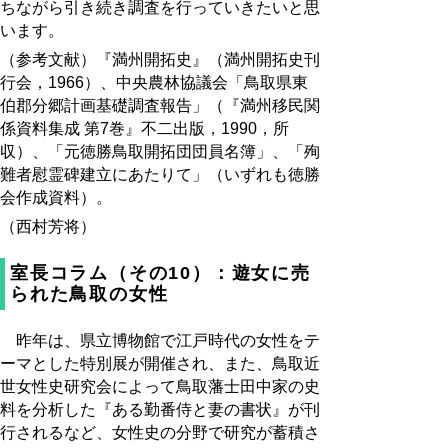
ちながら引き続き調査を行っていきたいと思
います。
（参考文献）『満州開拓史』（満州開拓史刊
行会，1966）、中央農林協議会「鳥取県東
伯郡分郷計画基礎調査報告」（『満州移民関
係資料集成 第7巻』不二出版，1990，所
収）、「元徳勝鳥取開拓団団員名簿」、「殉
難者慰霊碑建立にあたりて」（いずれも徳勝
会作成資料）。
（西村芳将）
室長コラム（その10）：遊女に売
られた鳥取の女性
昨年は、県立博物館で江戸時代の女性をテ
ーマとした特別展が開催され、また、鳥取近
世女性史研究会によって鳥取藩士田中家の史
料を分析した『ある勤番侍と妻の書状』が刊
行されるなど、女性史の分野で研究が蓄積さ