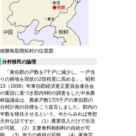
徳勝鳥取開拓村の位置図
分村移民の論理
「東伯郡の戸数を7千戸に減少し、一戸当
りの耕地を現状の2倍程度に高める」。昭和
13（1938）年東伯郡経済更正委員会連合会
の要請に基づき郡内9村の調査をした中央農
林協議会は、農家戸数1万5千戸の東伯郡の
分村計画の目標をこう提言しました。郡内の
半数を移住させるという、今からみれば奇想
天外な話ですが、（1）農業収入だけで生活
が可能、（2）主要食料粗飼料の自給が可
能、（3）地力の維持が可能、（4）家族労