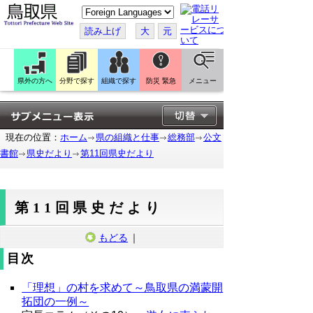
こ
の
ペ
読み上げ
大
元
ー
ジ
を
翻
訳
県外の方へ
分野で探す
組織で探す
防災 緊急
メニュー
す
る
現在の位置：
ホーム
県の組織と仕事
総務部
公文
書館
県史だより
第11回県史だより
第11回県史だより
もどる
｜
目次
「理想」の村を求めて～鳥取県の満蒙開
拓団の一例～