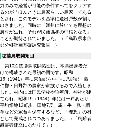
力のみで経営が可能の条件すべてをクリアす
るのが「ほんとうに農家らしい農家」である
とされ、このモデルを基準に送出戸数が割り
出さました。同時に「満州に於いても理想の
農村が生れ、それが民族協和の中核となる」
ことが期待されていました。（「鳥取県東伯
郡分郷計画基礎調査報告」）
徳勝鳥取開拓団
第10次徳勝鳥取開拓団は、本県出身者だ
けで構成された最初の団です。昭和
16（1941）年に東伯郡を中心に八頭郡・西
伯郡・日野郡の農家が家族ぐるみで入植しま
した。村内には国民学校や診療所、神社が建
てられ、昭和19（1944）年には一戸あたり
平均畑地12町歩、田地7反、馬・牛・豚・緬
羊などの家畜を保有するなど、「理想」の村
として完成されつつありました。（「殉難者
慰霊碑建立にあたりて」）