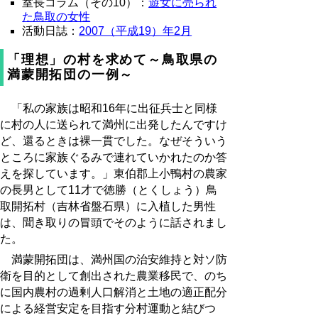
室長コラム（その10）：
遊女に売られ
た鳥取の女性
活動日誌：
2007（平成19）年2月
「理想」の村を求めて～鳥取県の
満蒙開拓団の一例～
「私の家族は昭和16年に出征兵士と同様
に村の人に送られて満州に出発したんですけ
ど、還るときは裸一貫でした。なぜそういう
ところに家族ぐるみで連れていかれたのか答
えを探しています。」東伯郡上小鴨村の農家
の長男として11才で徳勝（とくしょう）鳥
取開拓村（吉林省盤石県）に入植した男性
は、聞き取りの冒頭でそのように話されまし
た。
満蒙開拓団は、満州国の治安維持と対ソ防
衛を目的として創出された農業移民で、のち
に国内農村の過剰人口解消と土地の適正配分
による経営安定を目指す分村運動と結びつ