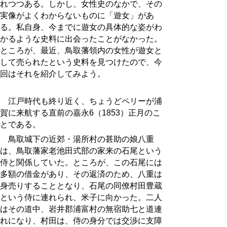
れつつある。しかし、女性史のなかで、その
実像がよくわからないものに「遊女」があ
る。私自身、今までに遊女の具体的な姿がわ
かるような史料に出会ったことがなかった。
ところが、最近、鳥取藩領内の女性が遊女と
して売られたという史料を見つけたので、今
回はそれを紹介してみよう。
江戸時代も終り近く、ちょうどペリーが浦
賀に来航する直前の嘉永6（1853）正月のこ
とである。
鳥取城下の近郊・湯所村の甚助の娘八重
は、鳥取藩家老池田式部の家来の石尾という
侍と関係していた。ところが、この石尾には
多額の借金があり、その返済のため、八重は
身売りすることとなり、石尾の同僚村田豊蔵
という侍に連れられ、米子に向かった。二人
はその道中、岩井郡浦富村の無宿助七と道連
れになり、村田は、侍の身分では交渉に支障