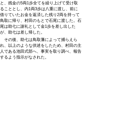
と、残金の5両1歩全てを繰り上げて受け取
ることとし、内1両3歩は八重に渡し、前に
借りていたお金を返済した残り2両を持って
鳥取に帰り、村田のもとで石尾に渡した。石
尾は助七に謝礼として金1歩を差し出した
が、助七は差し帰した。
その後、助七は鳥取藩によって捕らえら
れ、以上のような供述をしたため、村田の主
人である池田式部へ、事実を取り調べ、報告
するよう指示がなされた。
以上は、鳥取藩の「家老日記（控帳）」の
嘉永7年8月14日の記事である。
ここから浮かび上がる遊女の姿だが、ま
ず、当然のことながら当時も人身売買は違法
であり、このような形での身売りを藩として
は取締っていたことは押さえておきたい。た
だ、八重の場合、好きな男の借金返済のた
め、売られる事を承知で村田や助七に同行し