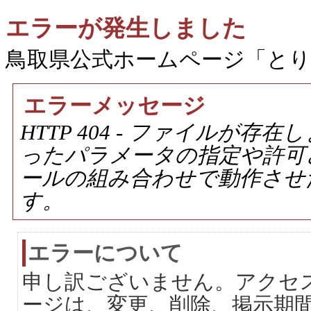
エラーが発生しました
鳥取県公式ホームページ「と
エラーメッセージ
HTTP 404 - ファイルが
ったパラメータの指定や許可
ールの組み合わせで動作させ
す。
エラーについて
申し訳ございません。アクセ
ージは、変更、削除、掲示期