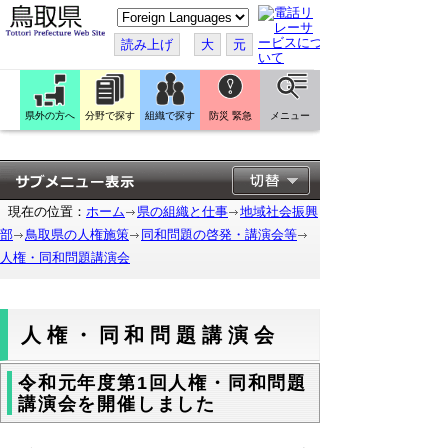
こ
の
ペ
読み上げ
大
元
ー
ジ
を
翻
訳
県外の方へ
分野で探す
組織で探す
防災 緊急
メニュー
す
る
現在の位置：
ホーム
県の組織と仕事
地域社会振興
部
鳥取県の人権施策
同和問題の啓発・講演会等
人権・同和問題講演会
人権・同和問題講演会
令和元年度第1回人権・同和問題
講演会を開催しました