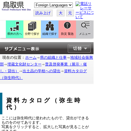
こ
の
ペ
読み上げ
大
元
ー
ジ
を
翻
訳
県外の方へ
分野で探す
組織で探す
防災 緊急
メニュー
す
る
現在の位置：
ホーム
県の組織と仕事
地域社会振興
部
埋蔵文化財センター
普及啓発事業（展示・催
し・貸出）
出土品の学校への貸出
資料カタログ
（弥生時代）
資料カタログ（弥生時
代）
ここには弥生時代に使われたもので、貸出ができる
ものをのせてあります。
写真をクリックすると、拡大した写真が見ることが