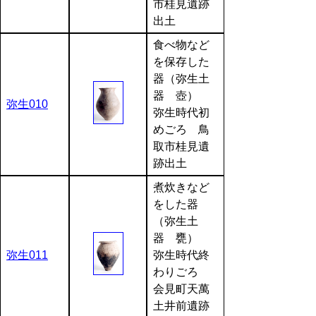
市桂見遺跡
出土
食べ物など
を保存した
器（弥生土
器 壺）
弥生010
弥生時代初
めごろ 鳥
取市桂見遺
跡出土
煮炊きなど
をした器
（弥生土
器 甕）
弥生011
弥生時代終
わりごろ
会見町天萬
土井前遺跡