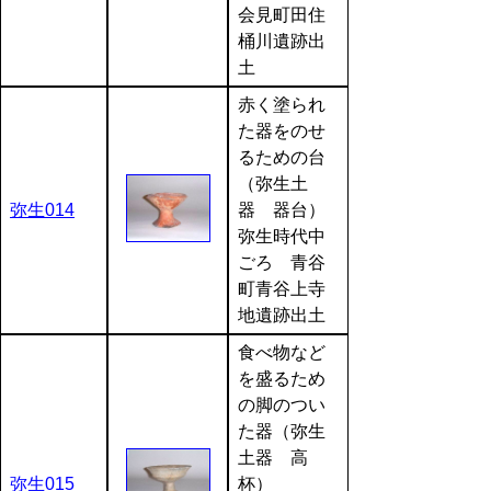
会見町田住
桶川遺跡出
土
赤く塗られ
た器をのせ
るための台
（弥生土
弥生014
器 器台）
弥生時代中
ごろ 青谷
町青谷上寺
地遺跡出土
食べ物など
を盛るため
の脚のつい
た器（弥生
土器 高
弥生015
杯）