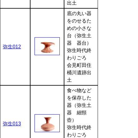
出土
底の丸い器
をのせるた
めの小さな
台（弥生土
器 器台）
弥生012
弥生時代終
わりごろ
会見町田住
桶川遺跡出
土
食べ物など
を保存した
器（弥生土
器 細頸
壺）
弥生013
弥生時代終
わりごろ