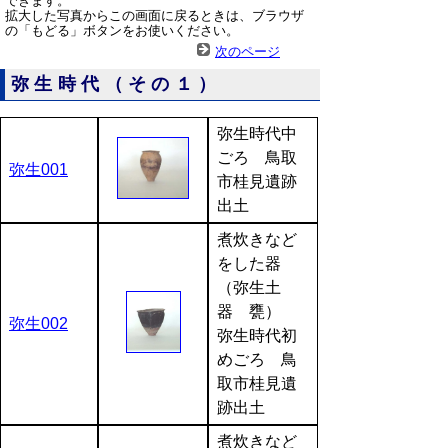
できます。
拡大した写真からこの画面に戻るときは、ブラウザ
の「もどる」ボタンをお使いください。
次のページ
弥生時代（その１）
弥生時代中
ごろ 鳥取
弥生001
市桂見遺跡
出土
煮炊きなど
をした器
（弥生土
器 甕）
弥生002
弥生時代初
めごろ 鳥
取市桂見遺
跡出土
煮炊きなど