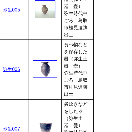
器 壺）
弥生005
弥生時代中
ごろ 鳥取
市桂見遺跡
出土
食べ物など
を保存した
器（弥生土
器 壺）
弥生006
弥生時代中
ごろ 鳥取
市桂見遺跡
出土
煮炊きなど
をした器
（弥生土
器 甕）
弥生007