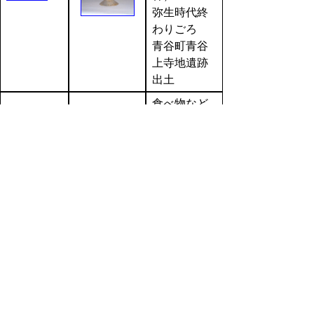
弥生時代終
わりごろ
青谷町青谷
上寺地遺跡
出土
食べ物など
を保存した
器（弥生土
器 壺）
弥生016
弥生時代初
めごろ 青
谷町青谷上
寺地遺跡出
土
水などを入
れた器（弥
生土器 水
差形土器）