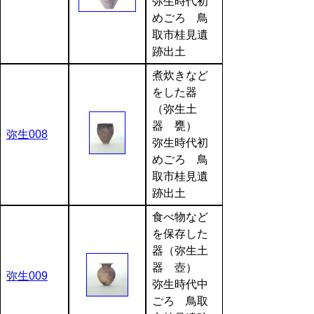
弥生時代初
めごろ 鳥
取市桂見遺
跡出土
煮炊きなど
をした器
（弥生土
器 甕）
弥生008
弥生時代初
めごろ 鳥
取市桂見遺
跡出土
食べ物など
を保存した
器（弥生土
器 壺）
弥生009
弥生時代中
ごろ 鳥取