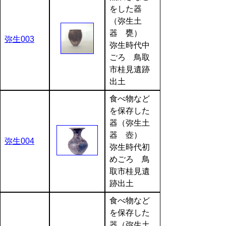
をした器
（弥生土
器 甕）
弥生003
弥生時代中
ごろ 鳥取
市桂見遺跡
出土
食べ物など
を保存した
器（弥生土
器 壺）
弥生004
弥生時代初
めごろ 鳥
取市桂見遺
跡出土
食べ物など
を保存した
器（弥生土