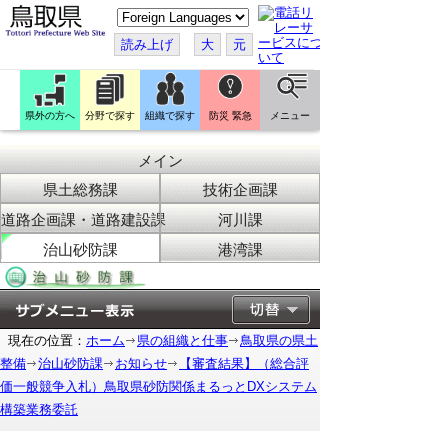
こ
の
ペ
読み上げ
大
元
ー
ジ
を
翻
訳
県外の方へ
分野で探す
組織で探す
防災 緊急
メニュー
す
る
メイン
県土総務課
技術企画課
道路企画課・道路建設課
河川課
治山砂防課
港湾課
現在の位置：
ホーム
県の組織と仕事
鳥取県の県土
整備
治山砂防課
お知らせ
【審査結果】（総合評
価一般競争入札）鳥取県砂防関係まるっとDXシステム
構築業務委託