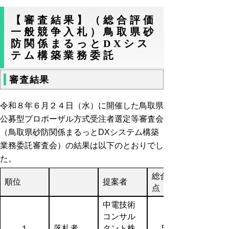
【審査結果】（総合評価
一般競争入札）鳥取県砂
防関係まるっとDXシス
テム構築業務委託
審査結果
令和８年６月２４日（水）に開催した鳥取県
公募型プロポーザル方式受注者選定等審査会
（鳥取県砂防関係まるっとDXシステム構築
業務委託審査会）の結果は以下のとおりでし
た。
総合評価
順位
提案者
点
中電技術
コンサル
１
落札者
タント株
531.2