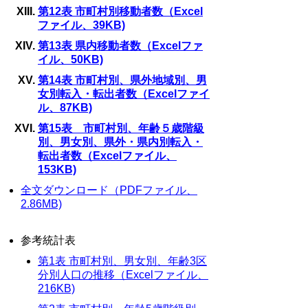
第12表 市町村別移動者数（Excel
ファイル、39KB)
第13表 県内移動者数（Excelファ
イル、50KB)
第14表 市町村別、県外地域別、男
女別転入・転出者数（Excelファイ
ル、87KB)
第15表 市町村別、年齢５歳階級
別、男女別、県外・県内別転入・
転出者数（Excelファイル、
153KB)
全文ダウンロード（PDFファイル、
2.86MB)
参考統計表
第1表 市町村別、男女別、年齢3区
分別人口の推移（Excelファイル、
216KB)