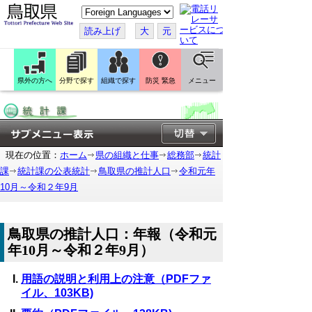
こ
の
ペ
読み上げ
大
元
ー
ジ
を
翻
訳
県外の方へ
分野で探す
組織で探す
防災 緊急
メニュー
す
る
現在の位置：
ホーム
県の組織と仕事
総務部
統計
課
統計課の公表統計
鳥取県の推計人口
令和元年
10月～令和２年9月
鳥取県の推計人口：年報（令和元
年10月～令和２年9月）
用語の説明と利用上の注意（PDFファ
イル、103KB)