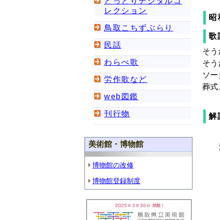
とっとりデジタルコ
レクション
昭
鳥取こちずぶらり
歌
民話
そう
わらべ歌
そう
ソー
労作歌など
葬式
web図鑑
刊行物
解
美術館・博物館
博物館の改修
博物館登録制度