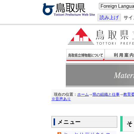
こ
の
ペ
ー
読み上げ
サイ
ジ
を
翻
訳
す
る
現在の位置：
ホーム
県の組織と仕事
教育
※音声あり
メニュー