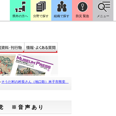
県外の方へ
分野で探す
組織で探す
防災 緊急
メニュー
そうだ村の村長さん（地口歌）米子市熊党
党 ※音声あり