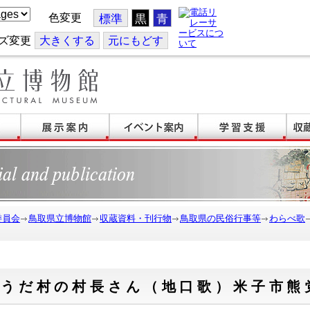
色変更
標準
黒
青
ズ変更
大
きくする
元
にもどす
委員会
鳥取県立博物館
収蔵資料・刊行物
鳥取県の民俗行事等
わらべ歌
そうだ村の村長さん（地口歌）米子市熊