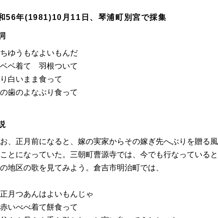
和56年(1981)10月11日、琴浦町別宮で採集
詞
ちゆうもなよいもんだ
ベベ着て 羽根ついて
り白いまま食って
の歯のよなぶり食って
説
お、正月前になると、嫁の実家からその嫁ぎ先へぶりを贈る風
ことになっていた。三朝町曹源寺では、今でも行なっていると
の地区の歌を見てみよう。倉吉市明治町では、
月つあんはよいもんじゃ
いべべ着て餅食って