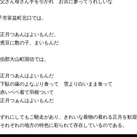
さん母さん手を引かれ お宮に参ってうれしいな
子市富益町北口では、
月つあんはよいもんだ、
豆に数の子、まいもんだ
伯郡大山町国信では、
月つあんはよいもんだ
駄の歯のよなぶり食って 雪より白いまま食って
いベベ着て羽根ついて
月つぁんはよいもんだ
ずれにしてもご馳走があり、きれいな着物の着れる正月を歓迎
それぞれの地方の特色に彩られて存在しているのである。