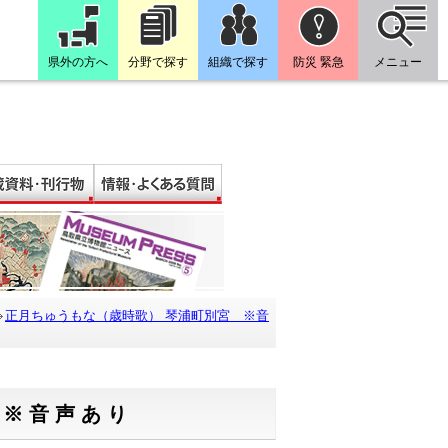
県外の方へ
分野で探す
組織で探す
防災 緊急
メニュー
正月ちゅうもな（歳時歌） 琴浦町別宮 ※音
 ※音声あり