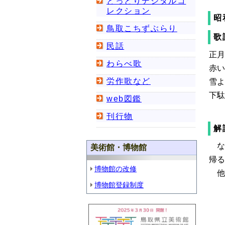
とっとりデジタルコ
レクション
昭
鳥取こちずぶらり
歌
民話
正月
わらべ歌
赤い
労作歌など
雪よ
下駄
web図鑑
刊行物
解
な
美術館・博物館
帰る
博物館の改修
他
博物館登録制度
正
赤