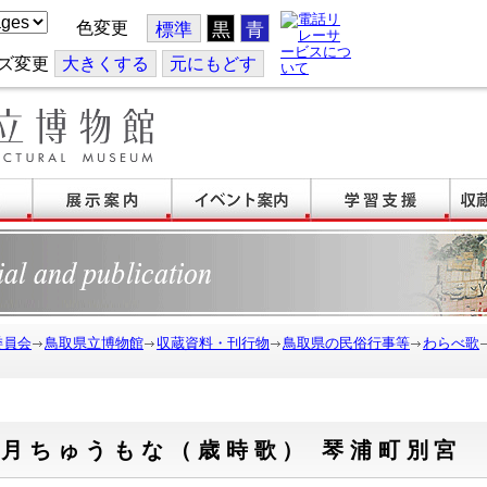
色変更
標準
黒
青
ズ変更
大
きくする
元
にもどす
委員会
鳥取県立博物館
収蔵資料・刊行物
鳥取県の民俗行事等
わらべ歌
正月ちゅうもな（歳時歌） 琴浦町別宮