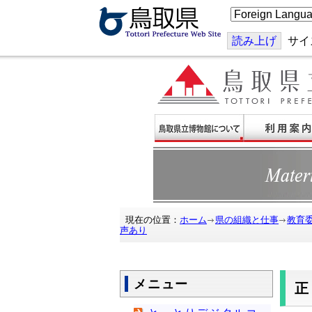
こ
の
ペ
ー
読み上げ
サイ
ジ
を
翻
訳
す
る
現在の位置：
ホーム
県の組織と仕事
教育
声あり
メニュー