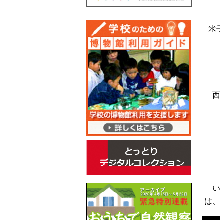
父
米
正
煮
西
正
下
赤
正
い
は、