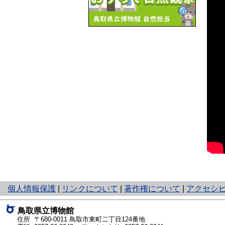
と
個人情報保護
|
リンクについて
|
著作権について
|
アクセシ
り
ネ
鳥取県立博物館
ッ
住所 〒680-0011
鳥取市東町二丁目124番地