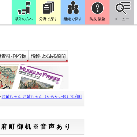
県外の方へ
分野で探す
組織で探す
防災 緊急
メニュー
お姉ちゃん お姉ちゃん（からかい歌）江府町
江府町御机※音声あり