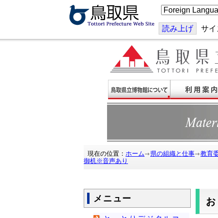
こ
の
ペ
ー
読み上げ
サイ
ジ
を
翻
訳
す
る
現在の位置：
ホーム
県の組織と仕事
教育
御机※音声あり
メニュー