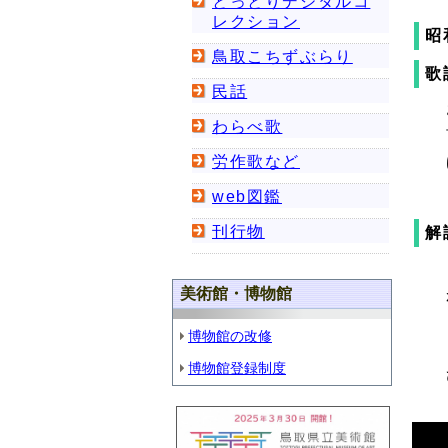
とっとりデジタルコ
レクション
昭
鳥取こちずぶらり
歌
民話
わらべ歌
労作歌など
web図鑑
刊行物
解
美術館・博物館
博物館の改修
博物館登録制度