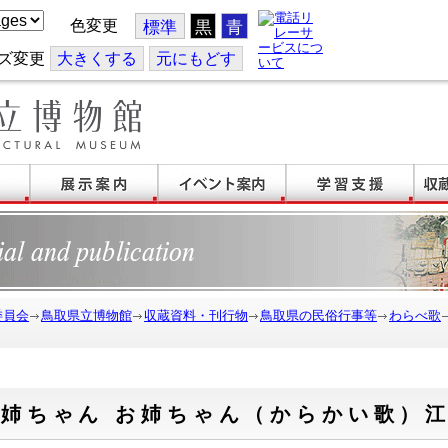
色変更
標準
黒
青
ズ変更
大
きくする
元
にもどす
委員会
鳥取県立博物館
収蔵資料・刊行物
鳥取県の民俗行事等
わらべ歌
お姉ちゃん お姉ちゃん（からかい歌）