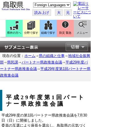
こ
の
ペ
読み上げ
大
元
ー
ジ
を
翻
訳
県外の方へ
分野で探す
組織で探す
防災 緊急
メニュー
す
る
現在の位置：
ホーム
県の組織と仕事
地域社会振興
部
県民課
パートナー県政推進会議
平成29年度パ
ートナー県政推進会議
平成29年度第1回パートナー県
政推進会議
平成29年度第1回パート
ナー県政推進会議
平成29年度の第1回パートナー県政推進会議を7月30
日（日）に開催しました。
委員の互選により座長を選出し、鳥取県の元気づく