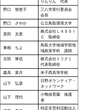
りんりん 代表
野口 智恵子
三八市実行委員会
会長
野口 さやか
公立鳥取環境大学
株式会社ＬＡＳＳＩ
原田 文恵
Ｃ 取締役
鳥取大学地域学部地
東根 ちよ
域政策学科 講師
古田 琢也
株式会社トリクミ
代表取締役
森高 菜月
米子西高等学校
日野ボランティア・
山下 弘彦
ネットワーク
小鴨保育園 保護
山下 理代
者
特定非営利活動法人