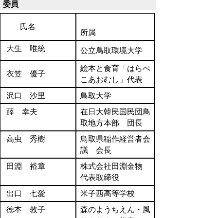
委員
氏名
所属
大生 唯統
公立鳥取環境大学
絵本と食育「はらぺ
衣笠 優子
こあおむし」代表
沢口 沙里
鳥取大学
薛 幸夫
在日大韓民国民団鳥
取地方本部 団長
高虫 秀樹
鳥取県稲作経営者会
議 会長
田淵 裕章
株式会社田淵金物
代表取締役
出口 七愛
米子西高等学校
徳本 敦子
森のようちえん・風